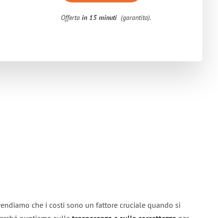
Offerta
in 15 minuti
(garantita).
rendiamo che i costi sono un fattore cruciale quando si