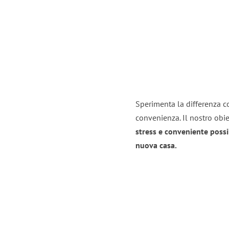
Sperimenta la differenza con
convenienza. Il nostro obie
stress e conveniente possi
nuova casa.