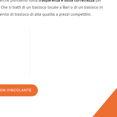
 perché puntiamo sulla
trasparenza e sulla correttezza
per
 Che si tratti di un trasloco locale a Bari o di un trasloco in
vizi di trasloco di alta qualità a prezzi competitivi.
NON VINCOLANTE