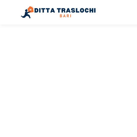
TRASLOCHI BARI
Traslochi 
Denizli
Il tuo trasloco Bari Denizli può essere così facile! Sper