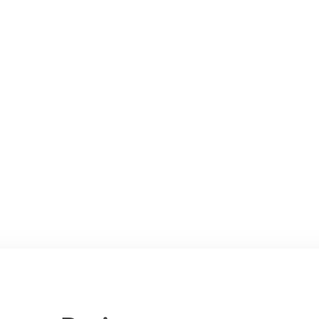
o passo verso un