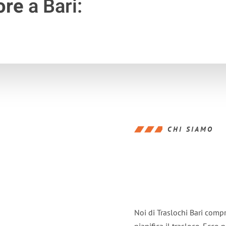
ore
a Bari:
CHI SIAMO
Noi di Traslochi Bari comp