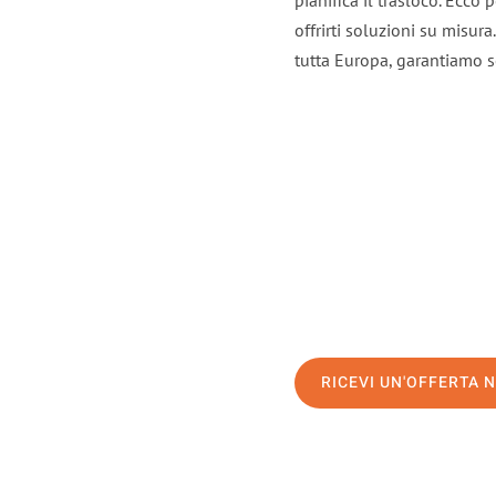
pianifica il trasloco. Ecco
offrirti soluzioni su misura.
tutta Europa, garantiamo ser
RICEVI UN'OFFERTA 