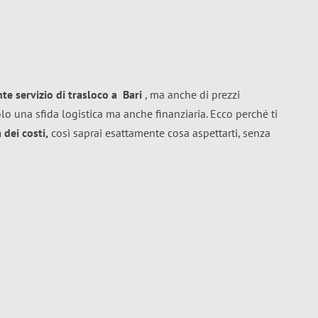
nte
servizio di trasloco
a
Bari
, ma anche di prezzi
lo una sfida logistica ma anche finanziaria. Ecco perché ti
dei costi,
così saprai esattamente cosa aspettarti, senza