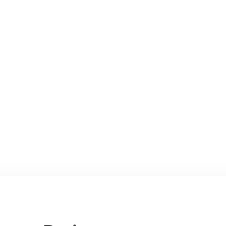
o passo verso un