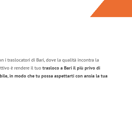
 i traslocatori di Bari, dove la qualità incontra la
ttivo è rendere il tuo
trasloco a Bari il più privo di
bile, in modo che tu possa aspettarti con ansia la tua