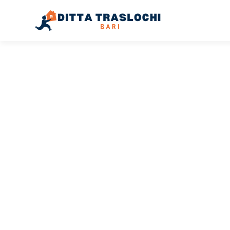
TRASLOCHI BARI
Traslochi 
Nazilli
Il tuo trasloco Bari Nazilli può essere così facile! Speri