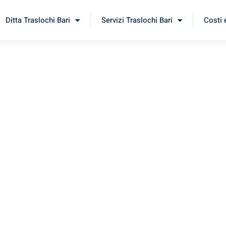
Ditta Traslochi Bari
Servizi Traslochi Bari
Costi 
Bari
menta il nostro
servizio di