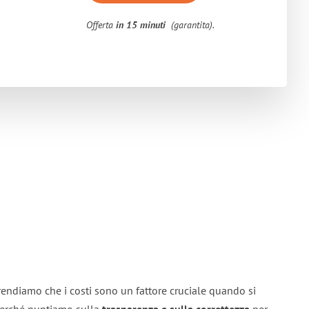
Offerta
in 15 minuti
(garantita).
rendiamo che i costi sono un fattore cruciale quando si