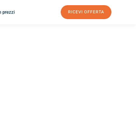
e prezzi
RICEVI OFFERTA