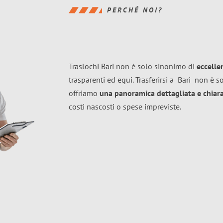
PERCHÉ NOI?
Traslochi Bari non è solo sinonimo di
eccelle
trasparenti ed equi. Trasferirsi a
Bari
non è so
offriamo
una panoramica dettagliata e chiara 
costi nascosti o spese impreviste.