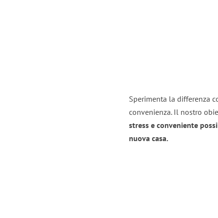
Sperimenta la differenza con
convenienza. Il nostro obie
stress e conveniente possi
nuova casa.