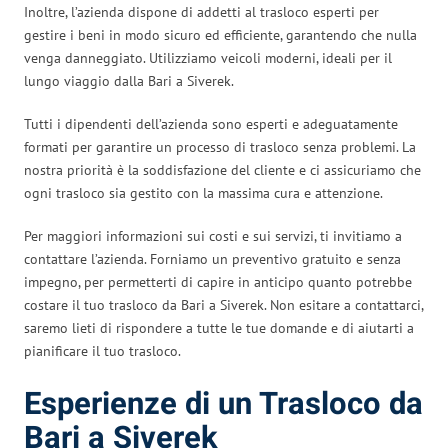
Inoltre, l’azienda dispone di addetti al trasloco esperti per
gestire i beni in modo sicuro ed efficiente, garantendo che nulla
venga danneggiato. Utilizziamo veicoli moderni, ideali per il
lungo viaggio dalla Bari a Siverek.
Tutti i dipendenti dell’azienda sono esperti e adeguatamente
formati per garantire un processo di trasloco senza problemi. La
nostra priorità è la soddisfazione del cliente e ci assicuriamo che
ogni trasloco sia gestito con la massima cura e attenzione.
Per maggiori informazioni sui costi e sui servizi, ti invitiamo a
contattare l’azienda. Forniamo un preventivo gratuito e senza
impegno, per permetterti di capire in anticipo quanto potrebbe
costare il tuo trasloco da Bari a Siverek. Non esitare a contattarci,
saremo lieti di rispondere a tutte le tue domande e di aiutarti a
pianificare il tuo trasloco.
Esperienze di un Trasloco da
Bari a Siverek