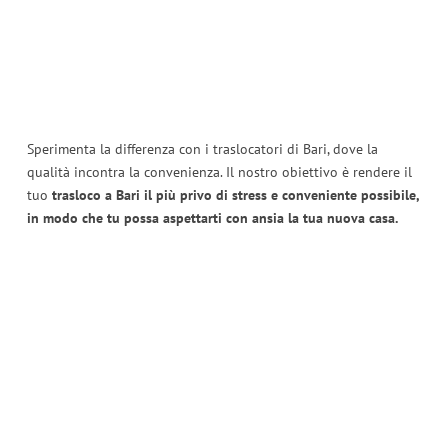
Sperimenta la differenza con i traslocatori di Bari, dove la
qualità incontra la convenienza. Il nostro obiettivo è rendere il
tuo
trasloco a Bari il più privo di stress e conveniente possibile,
in modo che tu possa aspettarti con ansia la tua nuova casa.