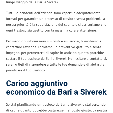
lungo viaggio dalla Bari a Siverek.
Tutti i dipendenti dell’azienda sono esperti e adeguatamente
formati per garantire un processo di trasloco senza problemi. La
nostra priorità è la soddisfazione del cliente e ci assicuriamo che
ogni trasloco sia gestito con la massima cura e attenzione.
Per maggiori informazioni sui costi e sui servizi, ti invitiamo a
contattare l’azienda. Forniamo un preventivo gratuito e senza
impegno, per permetterti di capire in anticipo quanto potrebbe
costare il tuo trasloco da Bari a Siverek. Non esitare a contattarci,
saremo lieti di rispondere a tutte le tue domande e di aiutarti a
pianificare il tuo trasloco.
Carico aggiuntivo
economico da Bari a Siverek
Se stai pianificando un trasloco da Bari a Siverek e stai cercando
di capire quanto potrebbe costare, sei nel posto giusto. La nostra