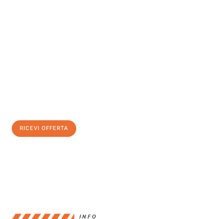
Scopri con Traslochi Bari quanto può essere
facile e senza stress
il tuo trasloco a Bari
. Il nostro team di esperti è pronto ad
assicurarti una transizione senza intoppi nella tua nuova casa.
Ottieni subito
un'offerta non vincolante
e
risparmia € 100:
RICEVI OFFERTA
0299948957
INFO