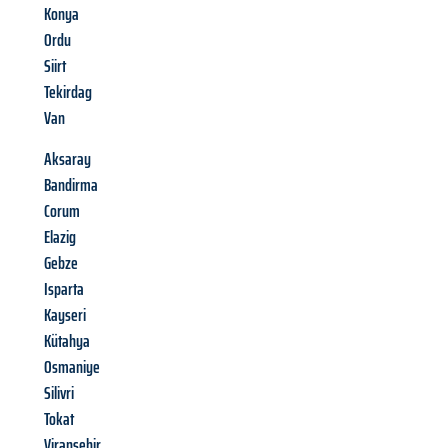
Konya
Ordu
Siirt
Tekirdag
Van
Aksaray
Bandirma
Corum
Elazig
Gebze
Isparta
Kayseri
Kütahya
Osmaniye
Silivri
Tokat
Viransehir