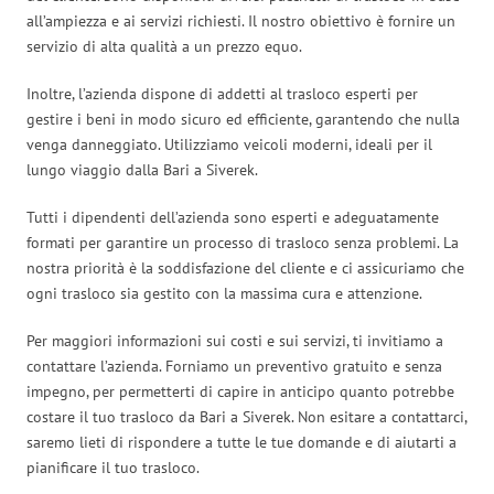
all’ampiezza e ai servizi richiesti. Il nostro obiettivo è fornire un
servizio di alta qualità a un prezzo equo.
Inoltre, l’azienda dispone di addetti al trasloco esperti per
gestire i beni in modo sicuro ed efficiente, garantendo che nulla
venga danneggiato. Utilizziamo veicoli moderni, ideali per il
lungo viaggio dalla Bari a Siverek.
Tutti i dipendenti dell’azienda sono esperti e adeguatamente
formati per garantire un processo di trasloco senza problemi. La
nostra priorità è la soddisfazione del cliente e ci assicuriamo che
ogni trasloco sia gestito con la massima cura e attenzione.
Per maggiori informazioni sui costi e sui servizi, ti invitiamo a
contattare l’azienda. Forniamo un preventivo gratuito e senza
impegno, per permetterti di capire in anticipo quanto potrebbe
costare il tuo trasloco da Bari a Siverek. Non esitare a contattarci,
saremo lieti di rispondere a tutte le tue domande e di aiutarti a
pianificare il tuo trasloco.