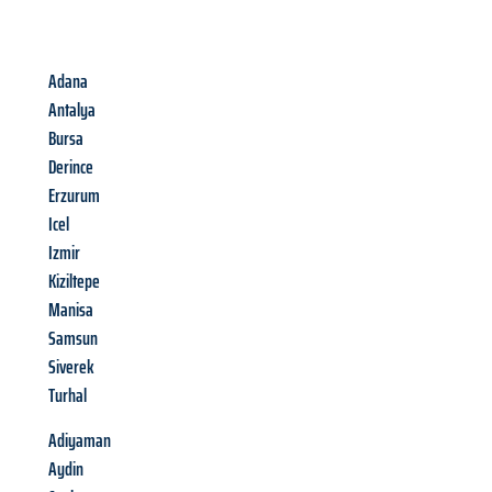
Adana
Antalya
Bursa
Derince
Erzurum
Icel
Izmir
Kiziltepe
Manisa
Samsun
Siverek
Turhal
Adiyaman
Aydin