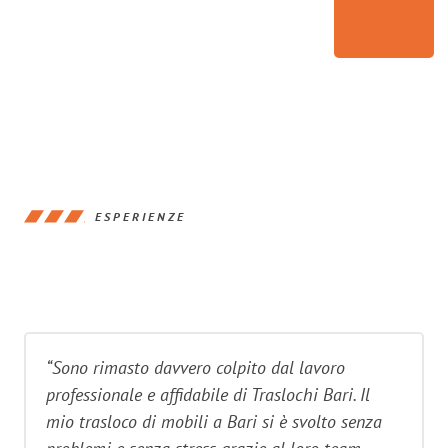
ESPERIENZE
“Sono rimasto davvero colpito dal lavoro
professionale e affidabile di Traslochi Bari. Il
mio trasloco di mobili a Bari si è svolto senza