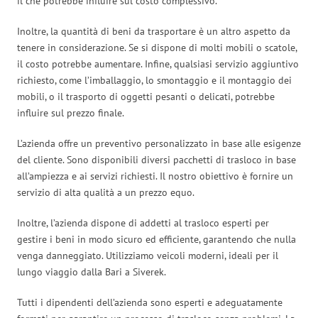
il che potrebbe influire sul costo complessivo.
Inoltre, la quantità di beni da trasportare è un altro aspetto da
tenere in considerazione. Se si dispone di molti mobili o scatole,
il costo potrebbe aumentare. Infine, qualsiasi servizio aggiuntivo
richiesto, come l’imballaggio, lo smontaggio e il montaggio dei
mobili, o il trasporto di oggetti pesanti o delicati, potrebbe
influire sul prezzo finale.
L’azienda offre un preventivo personalizzato in base alle esigenze
del cliente. Sono disponibili diversi pacchetti di trasloco in base
all’ampiezza e ai servizi richiesti. Il nostro obiettivo è fornire un
servizio di alta qualità a un prezzo equo.
Inoltre, l’azienda dispone di addetti al trasloco esperti per
gestire i beni in modo sicuro ed efficiente, garantendo che nulla
venga danneggiato. Utilizziamo veicoli moderni, ideali per il
lungo viaggio dalla Bari a Siverek.
Tutti i dipendenti dell’azienda sono esperti e adeguatamente