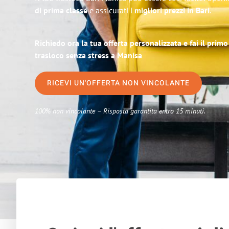
di prima classe
e assicurati i
migliori prezzi in Bari
.
Richiedo ora la tua offerta personalizzata e fai il prim
trasloco senza stress a Manisa
RICEVI UN'OFFERTA NON VINCOLANTE
100% non vincolante – Risposta garantita entro 15 minuti.