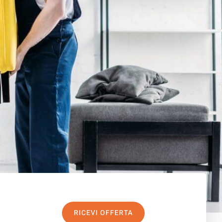
RICEVI OFFERTA