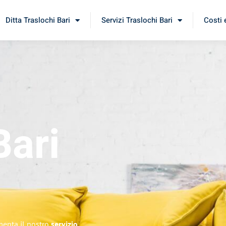
Ditta Traslochi Bari
Servizi Traslochi Bari
Costi 
Bari
imenta il nostro
servizio