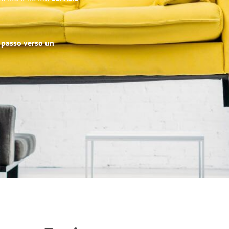
o passo verso un