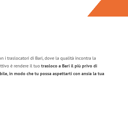
 i traslocatori di Bari, dove la qualità incontra la
ttivo è rendere il tuo
trasloco a Bari il più privo di
bile, in modo che tu possa aspettarti con ansia la tua