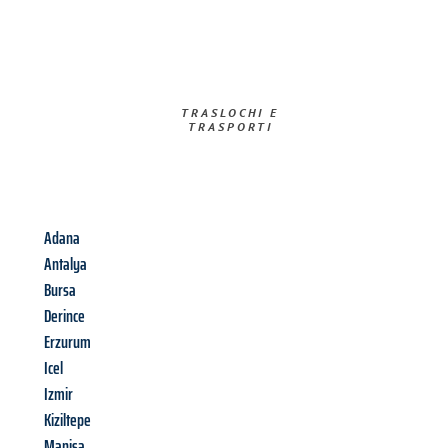
TRASLOCHI E
TRASPORTI​
Adana
Antalya
Bursa
Derince
Erzurum
Icel
Izmir
Kiziltepe
Manisa