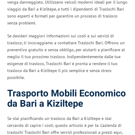
venga danneggiato. Utilizzano veicoli moderni ideali per il lungo
viaggio da Bari a Kiziltepe, e tutti i dipendenti di Traslochi Bari
sono esperti e formati per garantire un processo di trasloco
senza problemi.
Se desideri maggiori informazioni sui costi e sui servizi di
trasloco, ti incoraggiamo a contattare Traslochi Bari. Offrono un
preventivo gratuito e senza obbligo, per aiutarti a pianificare al
meglio il tuo prossimo trasloco. Indipendentemente dalle tue
esigenze di trasloco, Traslochi Bari è pronta a rendere il tuo
trasloco da Bari a Kiziltepe il più semplice e senza stress
possibile.
Trasporto Mobili Economico
da Bari a Kiziltepe
Se stai pianificando un trasloco da Bari a Kiziltepe e stai
cercando di capire i costi, questo articolo è per te. L’azienda di
traslochi Traslochi Bari offre servizi professionali a prezzi equi,