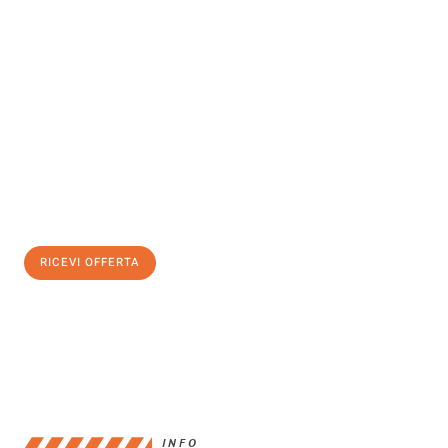
Scopri con Traslochi Bari quanto può essere
facile e senza stress
il tuo trasloco a Bari
. Il nostro team di esperti è pronto ad
assicurarti una transizione senza intoppi nella tua nuova casa.
Ottieni subito
un'offerta non vincolante
e
risparmia € 100:
RICEVI OFFERTA
0299948957
INFO