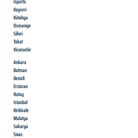
Isparta
Kayseri
Kütahya
Osmaniye
Silivri
Tokat
Viransehir
Ankara
Batman
Denizli
Erzincan
Hatay
Istanbul
Kirikkale
Malatya
Sakarya
Sivas