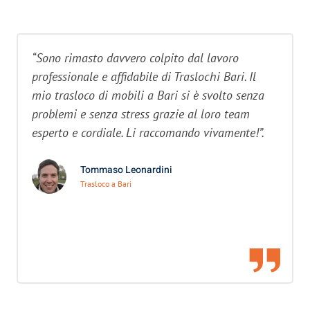
“Sono rimasto davvero colpito dal lavoro
professionale e affidabile di Traslochi Bari. Il
mio trasloco di mobili a Bari si è svolto senza
problemi e senza stress grazie al loro team
esperto e cordiale. Li raccomando vivamente!”.
Tommaso Leonardini
Trasloco a Bari