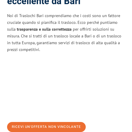
eccellente da Bari
Noi di Traslochi Bari comprendiamo che i costi sono un fattore
cruciale quando si pianifica il trasloco. Ecco perché puntiamo
sulla
trasparenza e sulla correttezza
per offrirti soluzioni su
misura. Che si tratti di un trasloco locale a Bari o di un trasloco
in tutta Europa, garantiamo servizi di trasloco di alta qualità a
prezzi competitivi.
RICEVI UN'OFFERTA NON VINCOLANTE