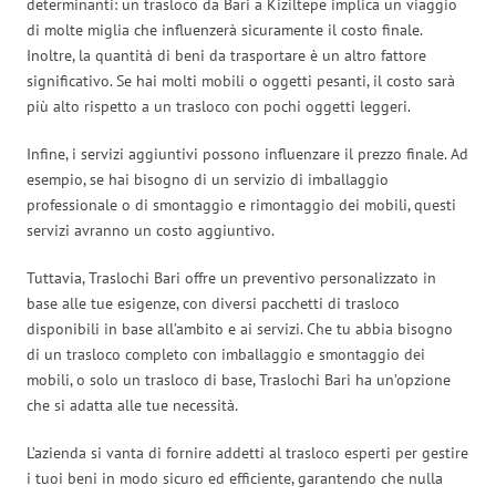
determinanti: un trasloco da Bari a Kiziltepe implica un viaggio
di molte miglia che influenzerà sicuramente il costo finale.
Inoltre, la quantità di beni da trasportare è un altro fattore
significativo. Se hai molti mobili o oggetti pesanti, il costo sarà
più alto rispetto a un trasloco con pochi oggetti leggeri.
Infine, i servizi aggiuntivi possono influenzare il prezzo finale. Ad
esempio, se hai bisogno di un servizio di imballaggio
professionale o di smontaggio e rimontaggio dei mobili, questi
servizi avranno un costo aggiuntivo.
Tuttavia, Traslochi Bari offre un preventivo personalizzato in
base alle tue esigenze, con diversi pacchetti di trasloco
disponibili in base all’ambito e ai servizi. Che tu abbia bisogno
di un trasloco completo con imballaggio e smontaggio dei
mobili, o solo un trasloco di base, Traslochi Bari ha un’opzione
che si adatta alle tue necessità.
L’azienda si vanta di fornire addetti al trasloco esperti per gestire
i tuoi beni in modo sicuro ed efficiente, garantendo che nulla