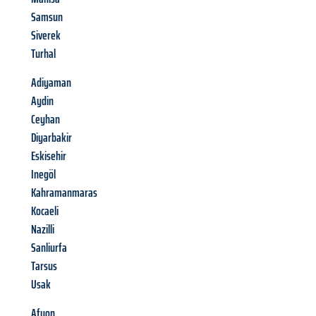
Samsun
Siverek
Turhal
Adiyaman
Aydin
Ceyhan
Diyarbakir
Eskisehir
Inegöl
Kahramanmaras
Kocaeli
Nazilli
Sanliurfa
Tarsus
Usak
Afyon