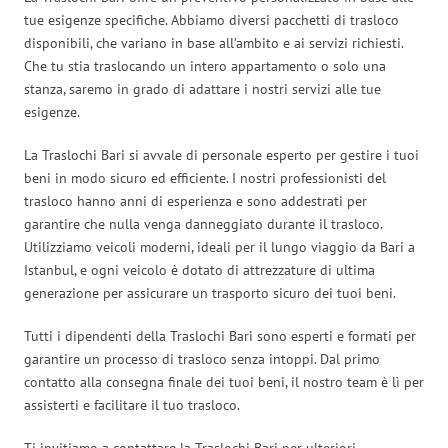
tue esigenze specifiche. Abbiamo diversi pacchetti di trasloco
disponibili, che variano in base all’ambito e ai servizi richiesti.
Che tu stia traslocando un intero appartamento o solo una
stanza, saremo in grado di adattare i nostri servizi alle tue
esigenze.
La Traslochi Bari si avvale di personale esperto per gestire i tuoi
beni in modo sicuro ed efficiente. I nostri professionisti del
trasloco hanno anni di esperienza e sono addestrati per
garantire che nulla venga danneggiato durante il trasloco.
Utilizziamo veicoli moderni, ideali per il lungo viaggio da Bari a
Istanbul, e ogni veicolo è dotato di attrezzature di ultima
generazione per assicurare un trasporto sicuro dei tuoi beni.
Tutti i dipendenti della Traslochi Bari sono esperti e formati per
garantire un processo di trasloco senza intoppi. Dal primo
contatto alla consegna finale dei tuoi beni, il nostro team è lì per
assisterti e facilitare il tuo trasloco.
Ti invitiamo a contattare la Traslochi Bari per ulteriori