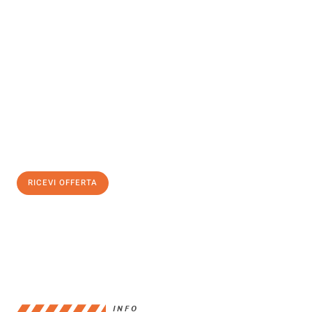
Scopri con Traslochi Bari quanto può essere
facile e senza stress
il tuo trasloco a Bari
. Il nostro team di esperti è pronto ad
assicurarti una transizione senza intoppi nella tua nuova casa.
Ottieni subito
un'offerta non vincolante
e
risparmia € 100:
RICEVI OFFERTA
0299948957
INFO