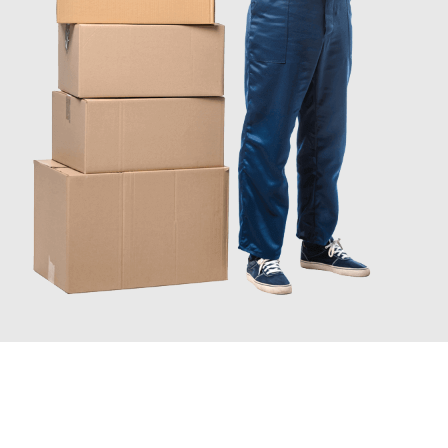
INFORMATI ORA