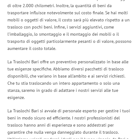
di oltre 2.000 chilometri. Inoltre, la quantità di beni da
trasportare influisce notevolmente sul costo finale. Se hai molti
mobili o oggetti di valore, il costo sarà più elevato rispetto a un
trasloco con pochi beni. Infine, i servizi aggiuntivi, come
l’imballaggio, lo smontaggio e il montaggio dei mobili o il
trasporto di oggetti particolarmente pesanti o di valore, possono
aumentare il costo totale.
La Traslochi Bari offre un preventivo personalizzato in base alle
tue esigenze specifiche. Abbiamo diversi pacchetti di trasloco
disponibili, che variano in base all’ambito e ai servizi richiesti.
Che tu stia traslocando un intero appartamento o solo una
stanza, saremo in grado di adattare i nostri servizi alle tue
esigenze.
La Traslochi Bari si avvale di personale esperto per gestire i tuoi
beni in modo sicuro ed efficiente. I nostri professionisti del
trasloco hanno anni di esperienza e sono addestrati per
garantire che nulla venga danneggiato durante il trasloco.