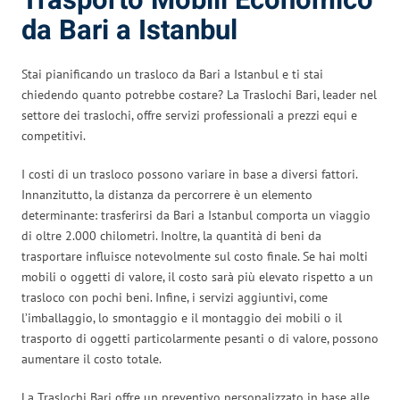
Trasporto Mobili Economico
da Bari a Istanbul
Stai pianificando un trasloco da Bari a Istanbul e ti stai
chiedendo quanto potrebbe costare? La Traslochi Bari, leader nel
settore dei traslochi, offre servizi professionali a prezzi equi e
competitivi.
I costi di un trasloco possono variare in base a diversi fattori.
Innanzitutto, la distanza da percorrere è un elemento
determinante: trasferirsi da Bari a Istanbul comporta un viaggio
di oltre 2.000 chilometri. Inoltre, la quantità di beni da
trasportare influisce notevolmente sul costo finale. Se hai molti
mobili o oggetti di valore, il costo sarà più elevato rispetto a un
trasloco con pochi beni. Infine, i servizi aggiuntivi, come
l’imballaggio, lo smontaggio e il montaggio dei mobili o il
trasporto di oggetti particolarmente pesanti o di valore, possono
aumentare il costo totale.
La Traslochi Bari offre un preventivo personalizzato in base alle