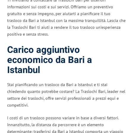
informazioni sui costi e sui servizi. Offriamo un preventivo
gratuito e senza impegno, per aiutarti a pianificare il tuo
trasloco da Bari a Istanbul con la massima tranquillità. Lascia che
la Traslochi Bari ti aiuti a rendere il tuo trasloco un’esperienza
positiva e senza stress.
Carico aggiuntivo
economico da Bari a
Istanbul
Stai pianificando un trasloco da Bari a Istanbul e ti stai
chiedendo quanto potrebbe costare? La Traslochi Bari, leader nel
settore dei traslochi, offre servizi professionali a prezzi equi e
competitivi.
I costi di un trasloco possono variare in base a diversi fattori.
Innanzitutto, la distanza da percorrere è un elemento
determinante: trasferirsi da Bari a Istanbul comporta un viaggio