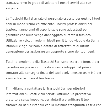
stanza, saremo in grado di adattare i nostri servizi alle tue
esigenze.
La Traslochi Bari si avvale di personale esperto per gestire i tuoi
beni in modo sicuro ed efficiente. I nostri professionisti del
trasloco hanno anni di esperienza e sono addestrati per
garantire che nulla venga danneggiato durante il trasloco.
Utilizziamo veicoli moderni, ideali per il lungo viaggio da Bari a
Istanbul, e ogni veicolo è dotato di attrezzature di ultima
generazione per assicurare un trasporto sicuro dei tuoi beni.
Tutti i dipendenti della Traslochi Bari sono esperti e formati per
garantire un processo di trasloco senza intoppi. Dal primo
contatto alla consegna finale dei tuoi beni, il nostro team è lì per
assisterti e facilitare il tuo trasloco.
Ti invitiamo a contattare la Traslochi Bari per ulteriori
informazioni sui costi e sui servizi. Offriamo un preventivo
gratuito e senza impegno, per aiutarti a pianificare il tuo
trasloco da Bari a Istanbul con la massima tranquillità. Lascia che