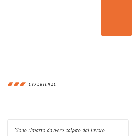
ESPERIENZE
“Sono rimasto davvero colpito dal lavoro