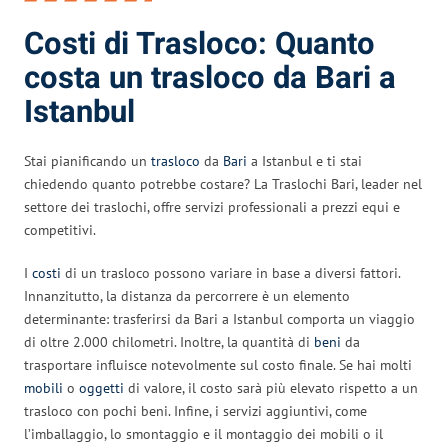
Costi di Trasloco: Quanto
costa un trasloco da Bari a
Istanbul
Stai pianificando un
trasloco
da
Bari
a Istanbul e ti stai
chiedendo quanto potrebbe costare? La Traslochi Bari, leader nel
settore dei traslochi, offre servizi professionali a prezzi equi e
competitivi.
I
costi
di un trasloco possono variare in base a diversi fattori.
Innanzitutto, la distanza da percorrere è un elemento
determinante: trasferirsi da Bari a Istanbul comporta un viaggio
di oltre 2.000 chilometri. Inoltre, la quantità di
beni
da
trasportare influisce notevolmente sul costo finale. Se hai molti
mobili
o
oggetti
di valore, il costo sarà più elevato rispetto a un
trasloco con pochi beni. Infine, i servizi aggiuntivi, come
l’imballaggio, lo smontaggio e il montaggio dei mobili o il