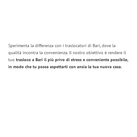
Sperimenta la differenza con i traslocatori di Bari, dove la
qualità incontra la convenienza. Il nostro obiettivo è rendere il
tuo
trasloco a Bari il più privo di stress e conveniente possibile,
in modo che tu possa aspettarti con ansia la tua nuova casa.