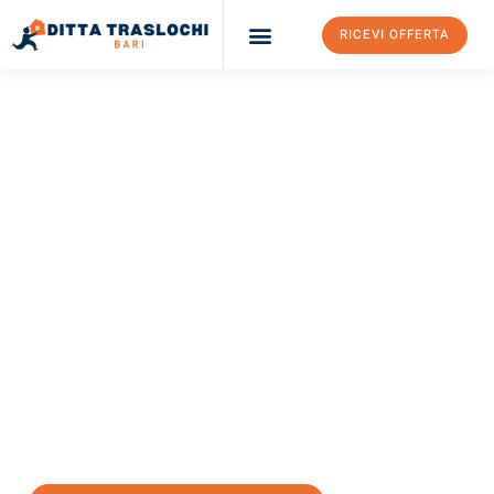
RICEVI OFFERTA
Ditta Traslochi Bari
Servizi Traslochi Bari
Costi e prezzi
TRASLOCHI BARI
Traslochi Bari
Istanbul
Il tuo trasloco Bari Istanbul può essere così facile! Sperimenta il
nostro
servizio di prima classe
e assicurati i
migliori prezzi in
Bari
.
Richiedo ora la tua offerta personalizzata e fai il primo passo
verso un trasloco senza stress a Istanbul