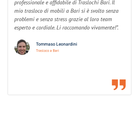
professionale e affidabile di Traslochi Bari. Il
mio trasloco di mobili a Bari si è svolto senza
problemi e senza stress grazie al loro team
esperto e cordiale. Li raccomando vivamente!”.
Tommaso Leonardini
Trasloco a Bari