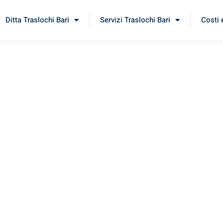
Ditta Traslochi Bari
Servizi Traslochi Bari
Costi 
Bari
menta il nostro
servizio