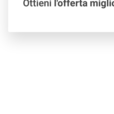
Ottieni
l'offerta migli