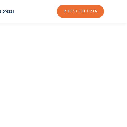
e prezzi
RICEVI OFFERTA