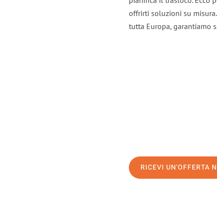
pianifica il trasloco. Ecco
offrirti soluzioni su misura.
tutta Europa, garantiamo ser
RICEVI UN'OFFERTA 