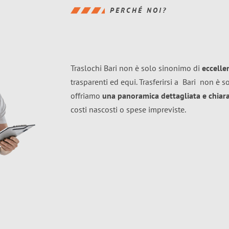
PERCHÉ NOI?
Traslochi Bari non è solo sinonimo di
eccelle
trasparenti ed equi. Trasferirsi a
Bari
non è so
offriamo
una panoramica dettagliata e chiara 
costi nascosti o spese impreviste.