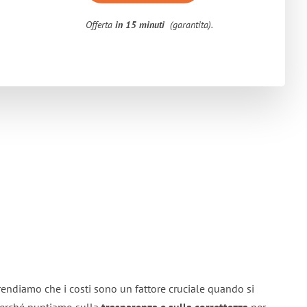
Offerta
in 15 minuti
(garantita).
rendiamo che i costi sono un fattore cruciale quando si