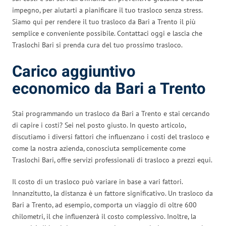
impegno, per aiutarti a pianificare il tuo trasloco senza stress.
Siamo qui per rendere il tuo trasloco da Bari a Trento il più
semplice e conveniente possibile. Contattaci oggi e lascia che
Traslochi Bari si prenda cura del tuo prossimo trasloco.
Carico aggiuntivo
economico da Bari a Trento
Stai programmando un trasloco da Bari a Trento e stai cercando
di capire i costi? Sei nel posto giusto. In questo articolo,
discutiamo i diversi fattori che influenzano i costi del trasloco e
come la nostra azienda, conosciuta semplicemente come
Traslochi Bari, offre servizi professionali di trasloco a prezzi equi.
Il costo di un trasloco può variare in base a vari fattori.
Innanzitutto, la distanza è un fattore significativo. Un trasloco da
Bari a Trento, ad esempio, comporta un viaggio di oltre 600
chilometri, il che influenzerà il costo complessivo. Inoltre, la