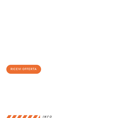
Scopri con Traslochi Bari quanto può essere
facile e senza stress
il tuo trasloco a Bari
. Il nostro team di esperti è pronto ad
assicurarti una transizione senza intoppi nella tua nuova casa.
Ottieni subito
un'offerta non vincolante
e
risparmia € 100:
RICEVI OFFERTA
0299948957
INFO