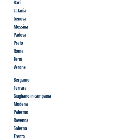
Bari
Catania
Genova
Messina
Padova
Prato
Roma
Terni
Verona
Bergamo
Ferrara
Giugliano in campania
Modena
Palermo
Ravenna
Salerno
Trento