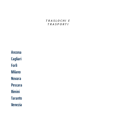
TRASLOCHI E
TRASPORTI​
Ancona
Cagliari
Forlì
Milano
Novara
Pescara
Rimini
Taranto
Venezia