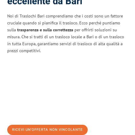
eccellente da Bari
Noi di Traslochi Bari comprendiamo che i costi sono un fattore
cruciale quando si pianifica il trasloco. Ecco perché puntiamo
sulla
trasparenza e sulla correttezza
per offrirti soluzioni su
misura. Che si tratti di un trasloco locale a Bari o di un trasloco
in tutta Europa, garantiamo servizi di trasloco di alta qualità a
prezzi competitivi.
RICEVI UN'OFFERTA NON VINCOLANTE