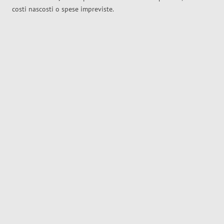
costi nascosti o spese impreviste.