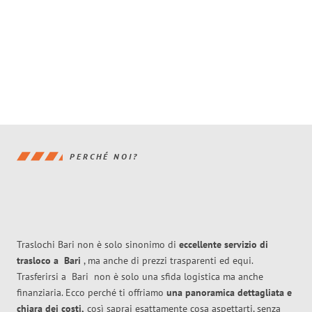
PERCHÉ NOI?
Traslochi Bari non è solo sinonimo di
eccellente
servizio di
trasloco
a
Bari
, ma anche di prezzi trasparenti ed equi.
Trasferirsi a
Bari
non è solo una sfida logistica ma anche
finanziaria. Ecco perché ti offriamo
una panoramica dettagliata e
chiara dei costi,
così saprai esattamente cosa aspettarti, senza