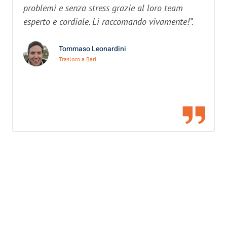
problemi e senza stress grazie al loro team
esperto e cordiale. Li raccomando vivamente!”.
Tommaso Leonardini
Trasloco a Bari