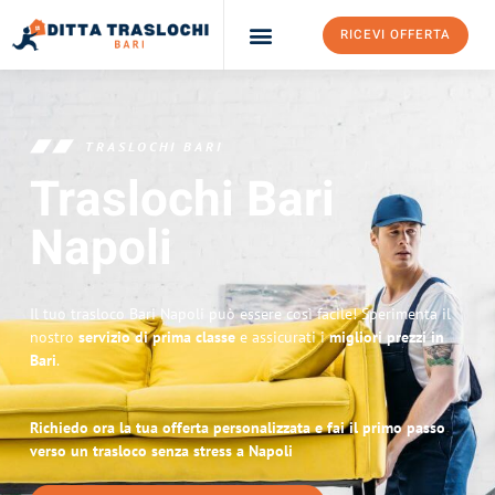
RICEVI OFFERTA
Ditta Traslochi Bari
Servizi Traslochi Bari
Costi e prezzi
TRASLOCHI BARI
Traslochi Bari
Napoli
Il tuo trasloco Bari Napoli può essere così facile! Sperimenta il
nostro
servizio di prima classe
e assicurati i
migliori prezzi in
Bari
.
Richiedo ora la tua offerta personalizzata e fai il primo passo
verso un trasloco senza stress a Napoli