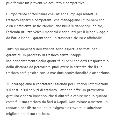
può fornire un preventivo accurato e competitivo.
È importante sottolineare che l’azienda impiega addetti al
trasloco esperti e competenti, che maneggiano i tuoi beni con
cura e efficienza, assicurandosi che nulla si danneggi. Inoltre,
l’azienda utilizza veicoli moderni e adeguati per il lungo viaggio
da Bari a Napoli, garantendo un trasporto sicuro e affidabile.
Tutti gli impiegati dell’azienda sono esperti e formati per
garantire un processo di trasloco senza intoppi.
Indipendentemente dalla quantità di beni che devi trasportare o
dalla distanza da percorrere, puoi avere la certezza che il tuo
trasloco sarà gestito con la massima professionalità e attenzione.
Ti incoraggiamo a contattare l’azienda per ulteriori informazioni
sui costi e sui servizi di trasloco. L’azienda offre un preventivo
gratuito e senza impegno, che ti aiuterà a capire meglio quanto
costerà il tuo trasloco da Bari a Napoli. Non esitare a metterti in
contatto per discutere le tue esigenze e trovare la soluzione
migliore per il tuo trasloco.