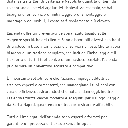
distanza tra la Bari di partenza e Napoli, la quantità di beni da
trasportare e i servizi aggiuntivi richiesti. Ad esempio, se hai
bisogno di un servizio di imballaggio o di smontaggio e
montaggio dei mobili, il costo sarà ovviamente più elevato.
L’azienda offre un preventivo personalizzato basato sulle
esigenze specifiche del cliente. Sono disponibili diversi pacchetti
di trasloco in base all’ampiezza e ai servizi richiesti. Che tu abbia
bisogno di un trasloco completo, che include l’imballaggio e il
trasporto di tutti i tuoi beni, o di un trasloco parziale, l’azienda
può fornire un preventivo accurato e competitivo.
È importante sottolineare che l’azienda impiega addetti al
trasloco esperti e competenti, che maneggiano i tuoi beni con
cura e efficienza, assicurandosi che nulla si danneggi. Inoltre,
l’azienda utilizza veicoli moderni e adeguati per il lungo viaggio
da Bari a Napoli, garantendo un trasporto sicuro e affidabile.
Tutti gli impiegati dell’azienda sono esperti e formati per
garantire un processo di trasloco senza intoppi.