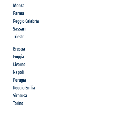
Monza
Parma
Reggio Calabria
Sassari
Trieste
Brescia
Foggia
Livorno
Napoli
Perugia
Reggio Emilia
Siracusa
Torino