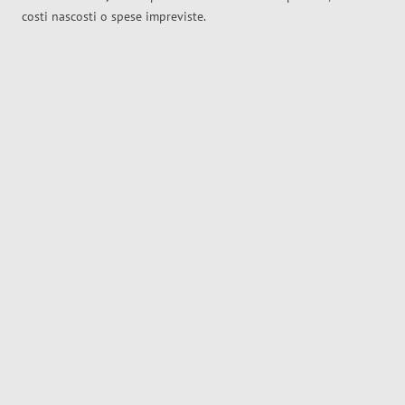
costi nascosti o spese impreviste.