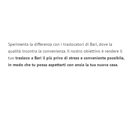
Sperimenta la differenza con i traslocatori di Bari, dove la
qualità incontra la convenienza. Il nostro obiettivo è rendere il
tuo
trasloco a Bari il più privo di stress e conveniente possibile,
in modo che tu possa aspettarti con ansia la tua nuova casa.