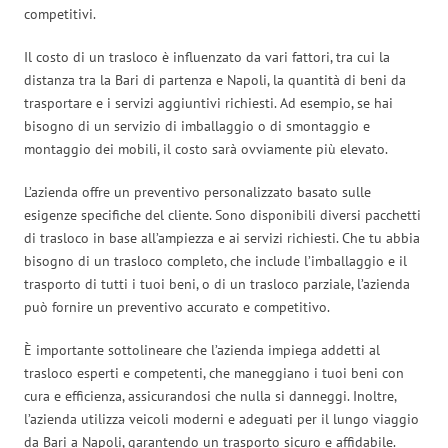
competitivi.
Il costo di un trasloco è influenzato da vari fattori, tra cui la
distanza tra la Bari di partenza e Napoli, la quantità di beni da
trasportare e i servizi aggiuntivi richiesti. Ad esempio, se hai
bisogno di un servizio di imballaggio o di smontaggio e
montaggio dei mobili, il costo sarà ovviamente più elevato.
L’azienda offre un preventivo personalizzato basato sulle
esigenze specifiche del cliente. Sono disponibili diversi pacchetti
di trasloco in base all’ampiezza e ai servizi richiesti. Che tu abbia
bisogno di un trasloco completo, che include l’imballaggio e il
trasporto di tutti i tuoi beni, o di un trasloco parziale, l’azienda
può fornire un preventivo accurato e competitivo.
È importante sottolineare che l’azienda impiega addetti al
trasloco esperti e competenti, che maneggiano i tuoi beni con
cura e efficienza, assicurandosi che nulla si danneggi. Inoltre,
l’azienda utilizza veicoli moderni e adeguati per il lungo viaggio
da Bari a Napoli, garantendo un trasporto sicuro e affidabile.