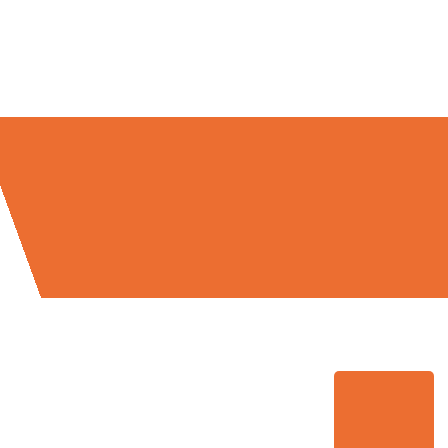
Traslochi Bari in numeri: