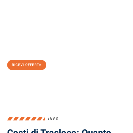
Scopri con Traslochi Bari quanto può essere
facile e senza stress
il tuo trasloco a Bari
. Il nostro team di esperti è pronto ad
assicurarti una transizione senza intoppi nella tua nuova casa.
Ottieni subito
un'offerta non vincolante
e
risparmia € 100:
RICEVI OFFERTA
0299948957
INFO