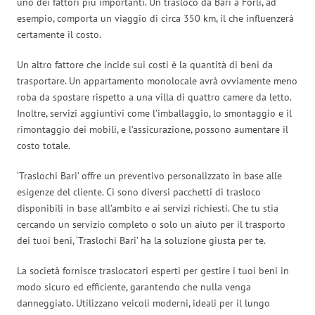
uno dei fattori più importanti. Un trasloco da Bari a Forlì, ad
esempio, comporta un viaggio di circa 350 km, il che influenzerà
certamente il costo.
Un altro fattore che incide sui costi è la quantità di beni da
trasportare. Un appartamento monolocale avrà ovviamente meno
roba da spostare rispetto a una villa di quattro camere da letto.
Inoltre, servizi aggiuntivi come l’imballaggio, lo smontaggio e il
rimontaggio dei mobili, e l’assicurazione, possono aumentare il
costo totale.
‘Traslochi Bari’ offre un preventivo personalizzato in base alle
esigenze del cliente. Ci sono diversi pacchetti di trasloco
disponibili in base all’ambito e ai servizi richiesti. Che tu stia
cercando un servizio completo o solo un aiuto per il trasporto
dei tuoi beni, ‘Traslochi Bari’ ha la soluzione giusta per te.
La società fornisce traslocatori esperti per gestire i tuoi beni in
modo sicuro ed efficiente, garantendo che nulla venga
danneggiato. Utilizzano veicoli moderni, ideali per il lungo