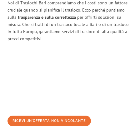
Noi di Traslochi Bari comprendiamo che i costi sono un fattore
cruciale quando si pianifica il trasloco. Ecco perché puntiamo
sulla
trasparenza e sulla correttezza
per offrirti soluzioni su
misura. Che si tratti di un trasloco locale a Bari o di un trasloco
in tutta Europa, garantiamo servizi di trasloco di alta qualità a
prezzi competitivi.
RICEVI UN'OFFERTA NON VINCOLANTE