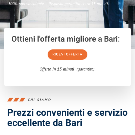
100% non vincolante – Risposta garantita entro 15 minuti.
Ottieni
l'offerta migliore
a Bari:
RICEVI OFFERTA
Offerta
in 15 minuti
(garantita).
CHI SIAMO
Prezzi convenienti e servizio
eccellente da Bari