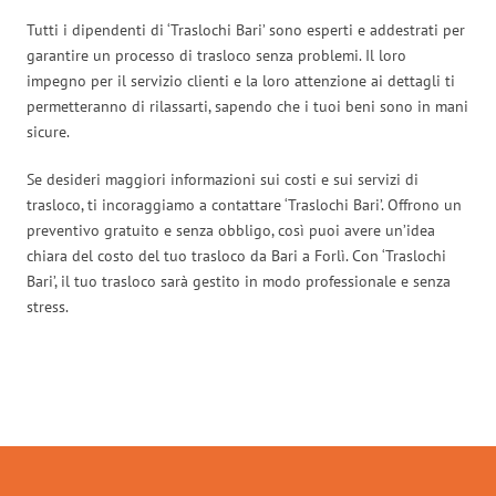
Tutti i dipendenti di ‘Traslochi Bari’ sono esperti e addestrati per
garantire un processo di trasloco senza problemi. Il loro
impegno per il servizio clienti e la loro attenzione ai dettagli ti
permetteranno di rilassarti, sapendo che i tuoi beni sono in mani
sicure.
Se desideri maggiori informazioni sui costi e sui servizi di
trasloco, ti incoraggiamo a contattare ‘Traslochi Bari’. Offrono un
preventivo gratuito e senza obbligo, così puoi avere un’idea
chiara del costo del tuo trasloco da Bari a Forlì. Con ‘Traslochi
Bari’, il tuo trasloco sarà gestito in modo professionale e senza
stress.
Traslochi Bari in numeri: