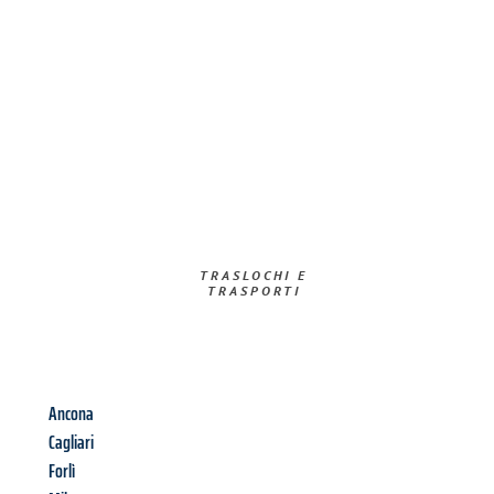
TRASLOCHI E
TRASPORTI​
Ancona
Cagliari
Forlì