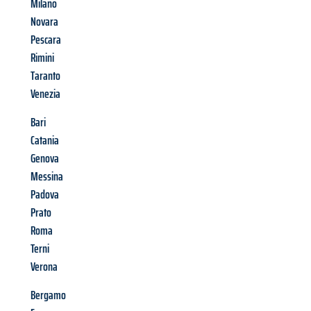
Milano
Novara
Pescara
Rimini
Taranto
Venezia
Bari
Catania
Genova
Messina
Padova
Prato
Roma
Terni
Verona
Bergamo