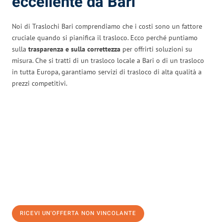
eccellente da Bari
Noi di Traslochi Bari comprendiamo che i costi sono un fattore
cruciale quando si pianifica il trasloco. Ecco perché puntiamo
sulla
trasparenza e sulla correttezza
per offrirti soluzioni su
misura. Che si tratti di un trasloco locale a Bari o di un trasloco
in tutta Europa, garantiamo servizi di trasloco di alta qualità a
prezzi competitivi.
RICEVI UN'OFFERTA NON VINCOLANTE