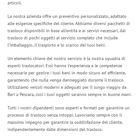
articoli.
La nostra azienda offre un preventivo personalizzato, adattato
alle esigenze specifiche del cliente. Abbiamo diversi pacchetti di
trasloco disponibili in base all’entità e ai servizi necessari, dal
trasloco di pochi oggetti al servizio completo che include
l’imballaggio, il trasporto e lo scarico dei tuoi beni.
Un elemento chiave del nostro servizio è la nostra squadra di
esperti traslocatori. Essi hanno l’esperienza e le competenze
necessarie per gestire i tuoi beni in modo sicuro ed efficiente,
garantendo che nulla venga danneggiato durante il trasloco.
Utilizziamo veicoli moderni e adeguati per il lungo viaggio da
Bari a Pescara, così i tuoi oggetti saranno sempre in buone mani.
Tutti i nostri dipendenti sono esperti e formati per garantire un
processo di trasloco senza intoppi. Lavoriamo sempre con il
massimo impegno per garantire la soddisfazione del cliente,
indipendentemente dalle dimensioni del trasloco.