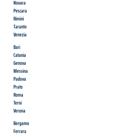
Novara
Pescara
Rimini
Taranto
Venezia
Bari
Catania
Genova
Messina
Padova
Prato
Roma
Terni
Verona
Bergamo
Ferrara