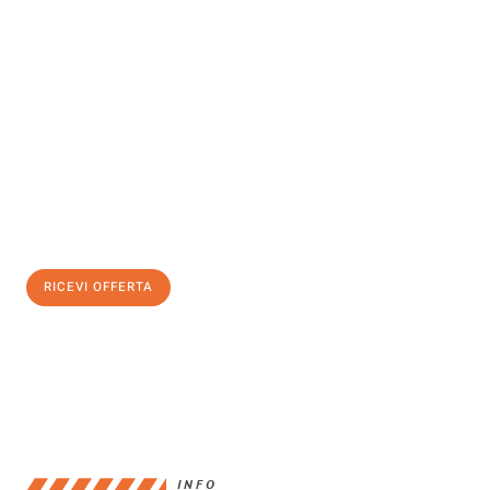
Scopri con Traslochi Bari quanto può essere
facile e senza stress
il tuo trasloco a Bari
. Il nostro team di esperti è pronto ad
assicurarti una transizione senza intoppi nella tua nuova casa.
Ottieni subito
un'offerta non vincolante
e
risparmia € 100:
RICEVI OFFERTA
0299948957
INFO