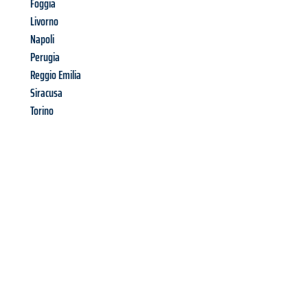
Foggia
Livorno
Napoli
Perugia
Reggio Emilia
Siracusa
Torino
Richiedi ora la tua
offerta
al
miglior
prezzo !
Inviateci adesso la vostra richiesta non vincolante e
assicuratevi la vostra
offerta di trasloco per le vostre esigenze