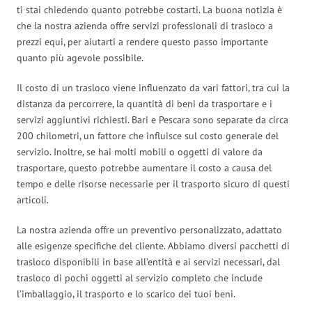
ti stai chiedendo quanto potrebbe costarti. La buona notizia è
che la nostra azienda offre servizi professionali di trasloco a
prezzi equi, per aiutarti a rendere questo passo importante
quanto più agevole possibile.
Il costo di un trasloco viene influenzato da vari fattori, tra cui la
distanza da percorrere, la quantità di beni da trasportare e i
servizi aggiuntivi richiesti. Bari e Pescara sono separate da circa
200 chilometri, un fattore che influisce sul costo generale del
servizio. Inoltre, se hai molti mobili o oggetti di valore da
trasportare, questo potrebbe aumentare il costo a causa del
tempo e delle risorse necessarie per il trasporto sicuro di questi
articoli.
La nostra azienda offre un preventivo personalizzato, adattato
alle esigenze specifiche del cliente. Abbiamo diversi pacchetti di
trasloco disponibili in base all’entità e ai servizi necessari, dal
trasloco di pochi oggetti al servizio completo che include
l’imballaggio, il trasporto e lo scarico dei tuoi beni.