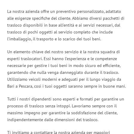
La nostra azienda offre un preventivo personalizzato, adattato
alle esigenze specifiche del cliente. Abbiamo diversi pacchetti di
trasloco disponibili in base all’entità e ai servizi necessari, dal
trasloco di pochi oggetti al servizio completo che include
l’imballaggio, il trasporto e lo scarico dei tuoi beni.
Un elemento chiave del nostro servizio è la nostra squadra di
esperti traslocatori. Essi hanno l’esperienza e le competenze
necessarie per gestire i tuoi beni in modo sicuro ed efficiente,
garantendo che nulla venga danneggiato durante il trasloco.
Utilizziamo veicoli moderni e adeguati per il lungo viaggio da
Bari a Pescara, così i tuoi oggetti saranno sempre in buone mani.
Tutti i nostri dipendenti sono esperti e formati per garantire un
processo di trasloco senza intoppi. Lavoriamo sempre con il
massimo impegno per garantire la soddisfazione del cliente,
indipendentemente dalle dimensioni del trasloco.
Ti invitiamo a contattare la nostra azienda per maggiori