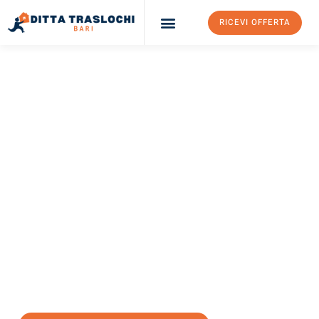
RICEVI OFFERTA
Ditta Traslochi Bari
Servizi Traslochi Bari
Costi e prezzi
TRASLOCHI BARI
Traslochi Bari
Monza
Il tuo trasloco Bari Monza può essere così facile! Sperimenta il
nostro
servizio di prima classe
e assicurati i
migliori prezzi in
Bari
.
Richiedo ora la tua offerta personalizzata e fai il primo passo
verso un trasloco senza stress a Monza