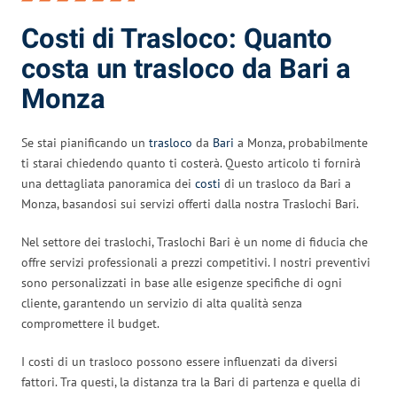
Costi di Trasloco: Quanto
costa un trasloco da Bari a
Monza
Se stai pianificando un
trasloco
da
Bari
a Monza, probabilmente
ti starai chiedendo quanto ti costerà. Questo articolo ti fornirà
una dettagliata panoramica dei
costi
di un trasloco da Bari a
Monza, basandosi sui servizi offerti dalla nostra Traslochi Bari.
Nel settore dei traslochi, Traslochi Bari è un nome di fiducia che
offre servizi professionali a prezzi competitivi. I nostri preventivi
sono personalizzati in base alle esigenze specifiche di ogni
cliente, garantendo un servizio di alta qualità senza
compromettere il budget.
I costi di un trasloco possono essere influenzati da diversi
fattori. Tra questi, la distanza tra la Bari di partenza e quella di