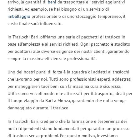
arrivo, la quantità di
beni
da trasportare e i servizi aggiuntivi
richiesti. Ad esempio, se hai bisogno di un servizio di
imballaggio
professionale o di uno stoccaggio temporaneo, il
costo finale sarà influenzato.
In Traslochi Bari, offriamo una serie di pacchetti di trasloco in
base all’ampiezza e ai servizi richiesti. Ogni pacchetto è studiato
per adattarsi alle diverse esigenze dei nostri clienti, garantendo
sempre la massima efficienza e professionalità.
Uno dei nostri punti di forza è la squadra di addetti ai traslochi
che lavorano per noi. Tutti sono professionisti esperti, addestrati
per maneggiare i tuoi beni con la massima cura e sicurezza.
Utilizziamo veicoli moderni e attrezzati per il trasporto, ideali per
il lungo viaggio da Bari a Monza, garantendo che nulla venga
danneggiato durante il trasloco.
In Traslochi Bari, crediamo che la formazione e l’esperienza dei
nostri dipendenti siano fondamentali per garantire un processo
di trasloco senza problemi. Per questo motivo, investiamo