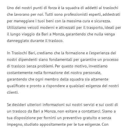
Uno dei nostri punti di forza è la squadra di addetti ai traslochi
che lavorano per noi. Tutti sono professionisti esperti, addestrati
per maneggiare i tuoi beni con la massima cura e sicurezza.
Utilizziamo veicoli moderni e attrezzati per il trasporto, ideali per
il lungo viaggio da Bari a Monza, garantendo che nulla venga
danneggiato durante il trasloco.
In Traslochi Bari, crediamo che la formazione e l’esperienza dei
nostri dipendenti siano fondamentali per garantire un processo
di trasloco senza problemi. Per questo motivo, investiamo
costantemente nella formazione del nostro personale,
garantendo che ogni membro della squadra sia altamente
qualificato e pronto a rispondere a qualsiasi esigenza dei nostri
clienti.
Se desideri ulteriori informazioni sui nostri servizi e sui costi di
un trasloco da Bari a Monza, non esitare a contattarci. Siamo a
tua disposizione per fornirti un preventivo gratuito e senza
impegno, studiato appositamente per le tue esigenze. Con