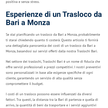
positiva e senza stress.
Esperienze di un Trasloco da
Bari a Monza
Se stai pianificando un trasloco da Bari a Monza, probabilmente
ti starai chiedendo quanto ti costerà. Questo articolo ti fornirà
una dettagliata panoramica dei costi di un trasloco da Bari a
Monza, basandosi sui servizi offerti dalla nostra Traslochi Bari.
Nel settore dei traslochi, Traslochi Bari è un nome di fiducia che
offre servizi professionali a prezzi competitivi. I nostri preventivi
sono personalizzati in base alle esigenze specifiche di ogni
cliente, garantendo un servizio di alta qualità senza
compromettere il budget.
I costi di un trasloco possono essere influenzati da diversi
fattori. Tra questi, la distanza tra la Bari di partenza e quella di
arrivo, la quantità di beni da trasportare e i servizi aggiuntivi