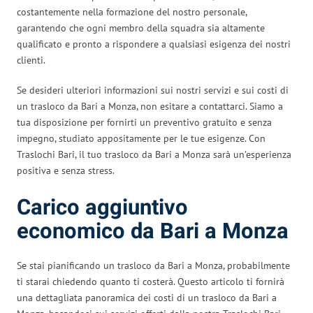
costantemente nella formazione del nostro personale,
garantendo che ogni membro della squadra sia altamente
qualificato e pronto a rispondere a qualsiasi esigenza dei nostri
clienti.
Se desideri ulteriori informazioni sui nostri servizi e sui costi di
un trasloco da Bari a Monza, non esitare a contattarci. Siamo a
tua disposizione per fornirti un preventivo gratuito e senza
impegno, studiato appositamente per le tue esigenze. Con
Traslochi Bari, il tuo trasloco da Bari a Monza sarà un’esperienza
positiva e senza stress.
Carico aggiuntivo
economico da Bari a Monza
Se stai pianificando un trasloco da Bari a Monza, probabilmente
ti starai chiedendo quanto ti costerà. Questo articolo ti fornirà
una dettagliata panoramica dei costi di un trasloco da Bari a