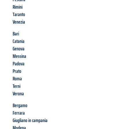
Rimini
Taranto
Venezia
Bari
Catania
Genova
Messina
Padova
Prato
Roma
Terni
Verona
Bergamo
Ferrara
Giugliano in campania
Modena