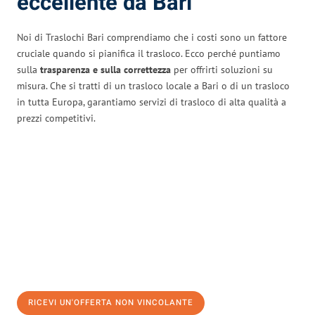
eccellente da Bari
Noi di Traslochi Bari comprendiamo che i costi sono un fattore
cruciale quando si pianifica il trasloco. Ecco perché puntiamo
sulla
trasparenza e sulla correttezza
per offrirti soluzioni su
misura. Che si tratti di un trasloco locale a Bari o di un trasloco
in tutta Europa, garantiamo servizi di trasloco di alta qualità a
prezzi competitivi.
RICEVI UN'OFFERTA NON VINCOLANTE