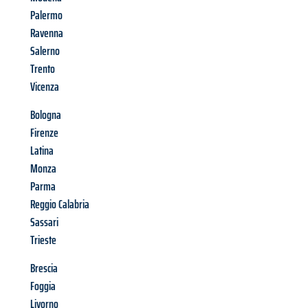
Palermo
Ravenna
Salerno
Trento
Vicenza
Bologna
Firenze
Latina
Monza
Parma
Reggio Calabria
Sassari
Trieste
Brescia
Foggia
Livorno