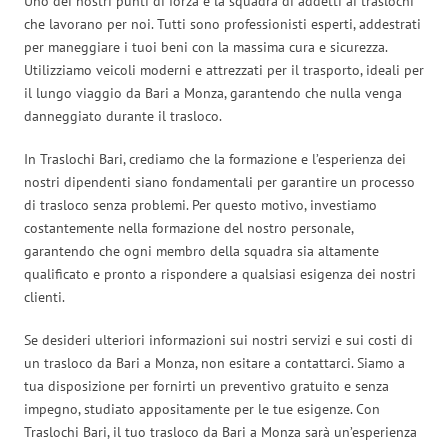
Uno dei nostri punti di forza è la squadra di addetti ai traslochi
che lavorano per noi. Tutti sono professionisti esperti, addestrati
per maneggiare i tuoi beni con la massima cura e sicurezza.
Utilizziamo veicoli moderni e attrezzati per il trasporto, ideali per
il lungo viaggio da Bari a Monza, garantendo che nulla venga
danneggiato durante il trasloco.
In Traslochi Bari, crediamo che la formazione e l’esperienza dei
nostri dipendenti siano fondamentali per garantire un processo
di trasloco senza problemi. Per questo motivo, investiamo
costantemente nella formazione del nostro personale,
garantendo che ogni membro della squadra sia altamente
qualificato e pronto a rispondere a qualsiasi esigenza dei nostri
clienti.
Se desideri ulteriori informazioni sui nostri servizi e sui costi di
un trasloco da Bari a Monza, non esitare a contattarci. Siamo a
tua disposizione per fornirti un preventivo gratuito e senza
impegno, studiato appositamente per le tue esigenze. Con
Traslochi Bari, il tuo trasloco da Bari a Monza sarà un’esperienza