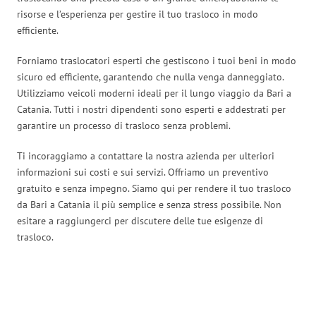
risorse e l’esperienza per gestire il tuo trasloco in modo
efficiente.
Forniamo traslocatori esperti che gestiscono i tuoi beni in modo
sicuro ed efficiente, garantendo che nulla venga danneggiato.
Utilizziamo veicoli moderni ideali per il lungo viaggio da Bari a
Catania. Tutti i nostri dipendenti sono esperti e addestrati per
garantire un processo di trasloco senza problemi.
Ti incoraggiamo a contattare la nostra azienda per ulteriori
informazioni sui costi e sui servizi. Offriamo un preventivo
gratuito e senza impegno. Siamo qui per rendere il tuo trasloco
da Bari a Catania il più semplice e senza stress possibile. Non
esitare a raggiungerci per discutere delle tue esigenze di
trasloco.
Traslochi Bari in numeri: