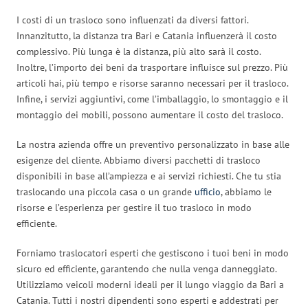
I costi di un trasloco sono influenzati da diversi fattori.
Innanzitutto, la distanza tra Bari e Catania influenzerà il costo
complessivo. Più lunga è la distanza, più alto sarà il costo.
Inoltre, l’importo dei beni da trasportare influisce sul prezzo. Più
articoli hai, più tempo e risorse saranno necessari per il trasloco.
Infine, i servizi aggiuntivi, come l’imballaggio, lo smontaggio e il
montaggio dei mobili, possono aumentare il costo del trasloco.
La nostra azienda offre un preventivo personalizzato in base alle
esigenze del cliente. Abbiamo diversi pacchetti di trasloco
disponibili in base all’ampiezza e ai servizi richiesti. Che tu stia
traslocando una piccola casa o un grande
ufficio
, abbiamo le
risorse e l’esperienza per gestire il tuo trasloco in modo
efficiente.
Forniamo traslocatori esperti che gestiscono i tuoi beni in modo
sicuro ed efficiente, garantendo che nulla venga danneggiato.
Utilizziamo veicoli moderni ideali per il lungo viaggio da Bari a
Catania. Tutti i nostri dipendenti sono esperti e addestrati per