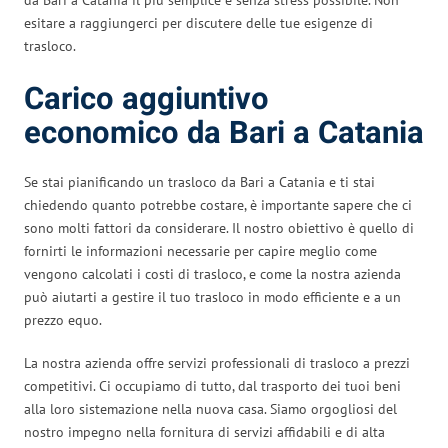
esitare a raggiungerci per discutere delle tue esigenze di
trasloco.
Carico aggiuntivo
economico da Bari a Catania
Se stai pianificando un trasloco da Bari a Catania e ti stai
chiedendo quanto potrebbe costare, è importante sapere che ci
sono molti fattori da considerare. Il nostro obiettivo è quello di
fornirti le informazioni necessarie per capire meglio come
vengono calcolati i costi di trasloco, e come la nostra azienda
può aiutarti a gestire il tuo trasloco in modo efficiente e a un
prezzo equo.
La nostra azienda offre servizi professionali di trasloco a prezzi
competitivi. Ci occupiamo di tutto, dal trasporto dei tuoi beni
alla loro sistemazione nella nuova casa. Siamo orgogliosi del
nostro impegno nella fornitura di servizi affidabili e di alta