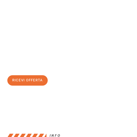
Scopri con Traslochi Bari quanto può essere
facile e senza stress
il tuo trasloco a Bari
. Il nostro team di esperti è pronto ad
assicurarti una transizione senza intoppi nella tua nuova casa.
Ottieni subito
un'offerta non vincolante
e
risparmia € 100:
RICEVI OFFERTA
0299948957
INFO