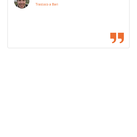
Trasloco a Bari