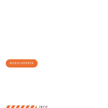
Scopri con Traslochi Bari quanto può essere
facile e senza stress
il tuo trasloco a Bari
. Il nostro team di esperti è pronto ad
assicurarti una transizione senza intoppi nella tua nuova casa.
Ottieni subito
un'offerta non vincolante
e
risparmia € 100:
RICEVI OFFERTA
0299948957
INFO