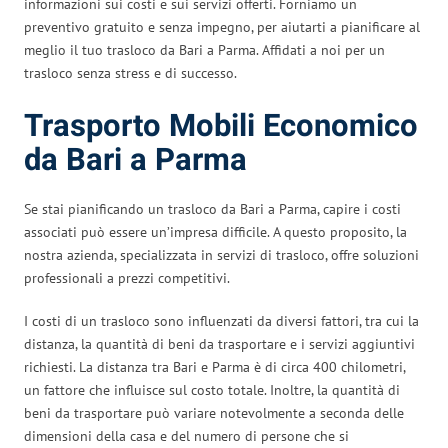
informazioni sui costi e sui servizi offerti. Forniamo un
preventivo gratuito e senza impegno, per aiutarti a pianificare al
meglio il tuo trasloco da Bari a Parma. Affidati a noi per un
trasloco senza stress e di successo.
Trasporto Mobili Economico
da Bari a Parma
Se stai pianificando un trasloco da Bari a Parma, capire i costi
associati può essere un’impresa difficile. A questo proposito, la
nostra azienda, specializzata in servizi di trasloco, offre soluzioni
professionali a prezzi competitivi.
I costi di un trasloco sono influenzati da diversi fattori, tra cui la
distanza, la quantità di beni da trasportare e i servizi aggiuntivi
richiesti. La distanza tra Bari e Parma è di circa 400 chilometri,
un fattore che influisce sul costo totale. Inoltre, la quantità di
beni da trasportare può variare notevolmente a seconda delle
dimensioni della casa e del numero di persone che si