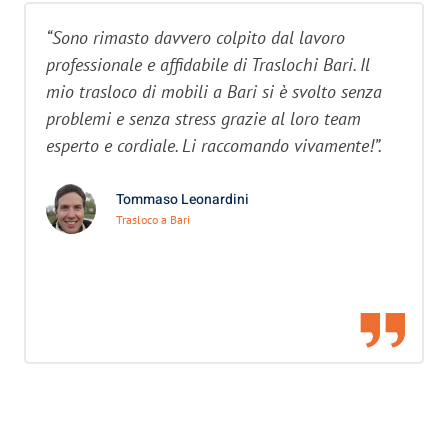
“Sono rimasto davvero colpito dal lavoro
professionale e affidabile di Traslochi Bari. Il
mio trasloco di mobili a Bari si è svolto senza
problemi e senza stress grazie al loro team
esperto e cordiale. Li raccomando vivamente!”.
Tommaso Leonardini
Trasloco a Bari