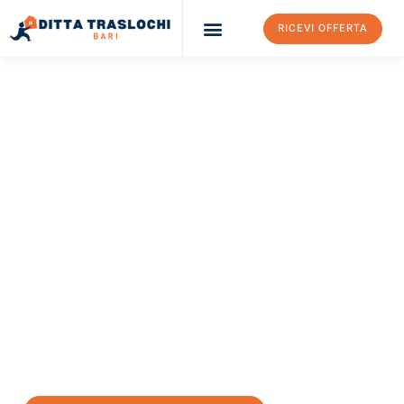
RICEVI OFFERTA
Ditta Traslochi Bari
Servizi Traslochi Bari
Costi e prezzi
TRASLOCHI BARI
Traslochi Bari
Parma
Il tuo trasloco Bari Parma può essere così facile! Sperimenta il
nostro
servizio di prima classe
e assicurati i
migliori prezzi in
Bari
.
Richiedo ora la tua offerta personalizzata e fai il primo passo
verso un trasloco senza stress a Parma