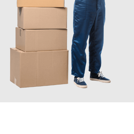
INFORMATI ORA