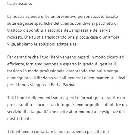
trasferiscono.
La nostra azienda offre un preventivo personalizzato basato
sulle esigenze specifiche del cliente, con diversi pacchetti di
trasloco disponibili a seconda dell’ampiezza e dei servizi
richiesti. Che tu stia traslocando una piccola casa o un’ampia
villa, abbiamo le soluzioni adatte a te.
Per garantire che i tuoi beni vengano gestiti in modo sicuro ed
efficiente, forniamo personale esperto in grado di gestire il
trasloco in modo professionale, garantendo che nulla venga
danneggiato. Utilizziamo veicoli moderni e ben mantenuti, ideali
per il lungo viaggio da Bari a Parma.
Tutti i nostri dipendenti sono esperti e formati per garantire un
processo di trasloco senza intoppi. Siamo orgogliosi di offrire un
servizio di alta qualità che mette al primo posto le esigenze dei
nostri clienti.
Ti invitiamo a contattare la nostra azienda per ulteriori