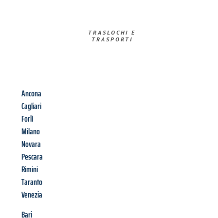
TRASLOCHI E
TRASPORTI​
Ancona
Cagliari
Forlì
Milano
Novara
Pescara
Rimini
Taranto
Venezia
Bari