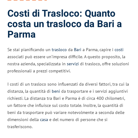
Costi di Trasloco: Quanto
costa un trasloco da Bari a
Parma
Se stai pianificando un
trasloco
da
Bari
a Parma, capire i
costi
associati può essere un’impresa difficile. A questo proposito, la
nostra azienda, specializzata in
servizi
di trasloco, offre soluzioni
professionali a prezzi competitivi.
I costi di un trasloco sono influenzati da diversi fattori, tra cui la
distanza, la quantità di
beni
da trasportare e i servizi aggiuntivi
richiesti. La distanza tra Bari e Parma è di circa 400 chilometri,
un fattore che influisce sul costo totale. Inoltre, la quantità di
beni da trasportare può variare notevolmente a seconda delle
dimensioni della
casa
e del numero di persone che si
trasferiscono.