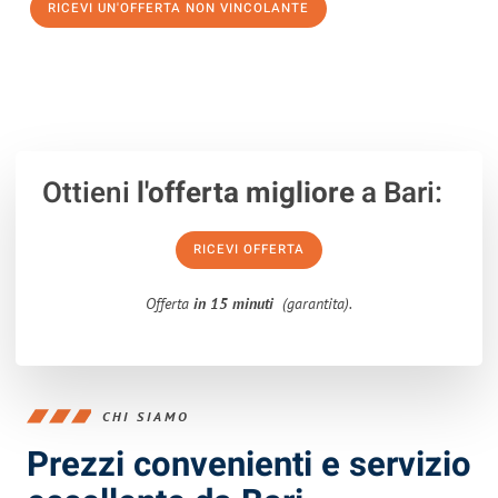
RICEVI UN'OFFERTA NON VINCOLANTE
100% non vincolante – Risposta garantita entro 15 minuti.
Ottieni
l'offerta migliore
a Bari:
RICEVI OFFERTA
Offerta
in 15 minuti
(garantita).
CHI SIAMO
Prezzi convenienti e servizio