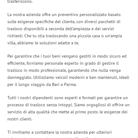
trasferiscono.
La nostra azienda offre un preventivo personalizzato basato
sulle esigenze specifiche del cliente, con diversi pacchetti di
trasloco disponibili a seconda dell’ampiezza e dei servizi
richiesti. Che tu stia traslocando una piccola casa o un’ampia
villa, abbiamo le soluzioni adatte a te.
Per garantire che i tuoi beni vengano gestiti in modo sicuro ed
efficiente, forniamo personale esperto in grado di gestire il
trasloco in modo professionale, garantendo che nulla venga
danneggiato. Utilizziamo veicoli moderni e ben mantenuti, ideali
per il lungo viaggio da Bari a Parma.
Tutti i nostri dipendenti sono esperti e formati per garantire un
processo di trasloco senza intoppi. Siamo orgogliosi di offrire un
servizio di alta qualità che mette al primo posto le esigenze dei
nostri clienti.
Ti invitiamo a contattare la nostra azienda per ulteriori