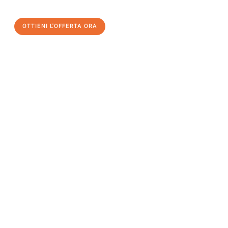
OTTIENI L'OFFERTA ORA