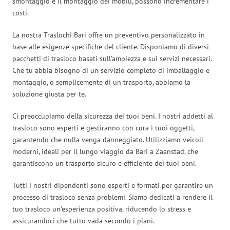
smontaggio e il montaggio dei mobili, possono incrementare i
costi.
La nostra Traslochi Bari offre un preventivo personalizzato in
base alle esigenze specifiche del cliente. Disponiamo di diversi
pacchetti di trasloco basati sull’ampiezza e sui servizi necessari.
Che tu abbia bisogno di un servizio completo di imballaggio e
montaggio, o semplicemente di un trasporto, abbiamo la
soluzione giusta per te.
Ci preoccupiamo della sicurezza dei tuoi beni. I nostri addetti al
trasloco sono esperti e gestiranno con cura i tuoi oggetti,
garantendo che nulla venga danneggiato. Utilizziamo veicoli
moderni, ideali per il lungo viaggio da Bari a Zaanstad, che
garantiscono un trasporto sicuro e efficiente dei tuoi beni.
Tutti i nostri dipendenti sono esperti e formati per garantire un
processo di trasloco senza problemi. Siamo dedicati a rendere il
tuo trasloco un’esperienza positiva, riducendo lo stress e
assicurandoci che tutto vada secondo i piani.