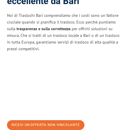
eccellente da Bari
Noi di Traslochi Bari comprendiamo che i costi sono un fattore
cruciale quando si pianifica il trasloco. Ecco perché puntiamo
sulla
trasparenza e sulla correttezza
per offrirti soluzioni su
misura. Che si tratti di un trasloco locale a Bari o di un trasloco
in tutta Europa, garantiamo servizi di trasloco di alta qualità a
prezzi competitivi.
RICEVI UN'OFFERTA NON VINCOLANTE