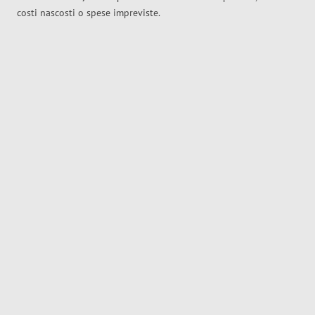
costi nascosti o spese impreviste.