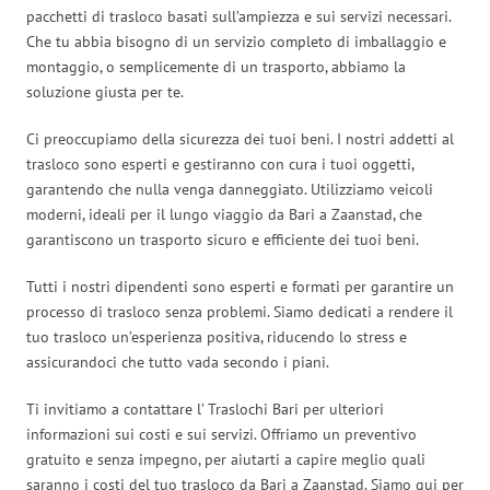
pacchetti di trasloco basati sull’ampiezza e sui servizi necessari.
Che tu abbia bisogno di un servizio completo di imballaggio e
montaggio, o semplicemente di un trasporto, abbiamo la
soluzione giusta per te.
Ci preoccupiamo della sicurezza dei tuoi beni. I nostri addetti al
trasloco sono esperti e gestiranno con cura i tuoi oggetti,
garantendo che nulla venga danneggiato. Utilizziamo veicoli
moderni, ideali per il lungo viaggio da Bari a Zaanstad, che
garantiscono un trasporto sicuro e efficiente dei tuoi beni.
Tutti i nostri dipendenti sono esperti e formati per garantire un
processo di trasloco senza problemi. Siamo dedicati a rendere il
tuo trasloco un’esperienza positiva, riducendo lo stress e
assicurandoci che tutto vada secondo i piani.
Ti invitiamo a contattare l’ Traslochi Bari per ulteriori
informazioni sui costi e sui servizi. Offriamo un preventivo
gratuito e senza impegno, per aiutarti a capire meglio quali
saranno i costi del tuo trasloco da Bari a Zaanstad. Siamo qui per