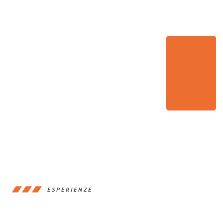
ESPERIENZE