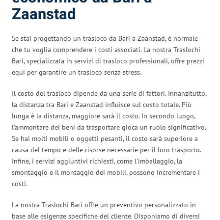
Zaanstad
Se stai progettando un trasloco da Bari a Zaanstad, è normale
che tu voglia comprendere i costi associati. La nostra Traslochi
Bari, specializzata in servizi di trasloco professionali, offre prezzi
equi per garantire un trasloco senza stress.
Il costo del trasloco dipende da una serie di fattori. Innanzitutto,
la distanza tra Bari e Zaanstad influisce sul costo totale. Più
lunga è la distanza, maggiore sarà il costo. In secondo luogo,
l’ammontare dei beni da trasportare gioca un ruolo significativo.
Se hai molti mobili o oggetti pesanti, il costo sarà superiore a
causa del tempo e delle risorse necessarie per il loro trasporto.
Infine, i servizi aggiuntivi richiesti, come l’imballaggio, la
smontaggio e il montaggio dei mobili, possono incrementare i
costi.
La nostra Traslochi Bari offre un preventivo personalizzato in
base alle esigenze specifiche del cliente. Disponiamo di diversi