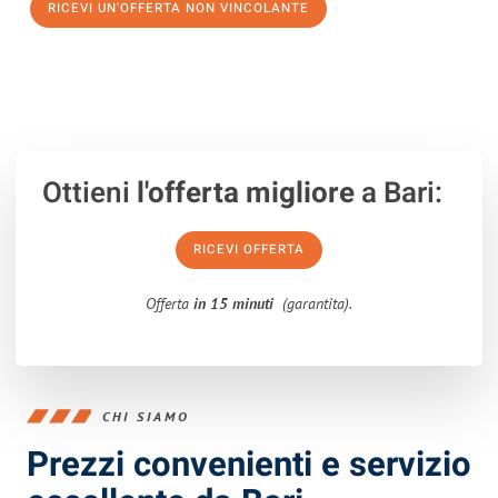
RICEVI UN'OFFERTA NON VINCOLANTE
100% non vincolante – Risposta garantita entro 15 minuti.
Ottieni
l'offerta migliore
a Bari:
RICEVI OFFERTA
Offerta
in 15 minuti
(garantita).
CHI SIAMO
Prezzi convenienti e servizio