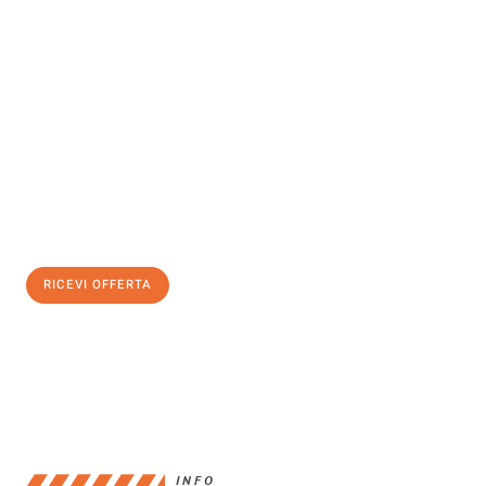
Scopri con Traslochi Bari quanto può essere
facile e senza stress
il tuo trasloco a Bari
. Il nostro team di esperti è pronto ad
assicurarti una transizione senza intoppi nella tua nuova casa.
Ottieni subito
un'offerta non vincolante
e
risparmia € 100:
RICEVI OFFERTA
0299948957
INFO