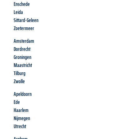
Enschede
Leida
Sittard-Geleen
Zoetermeer
Amsterdam
Dordrecht
Groningen
Maastricht
Tilburg
Zwolle
Apeldoorn
Ede
Haarlem
Nijmegen
Utrecht