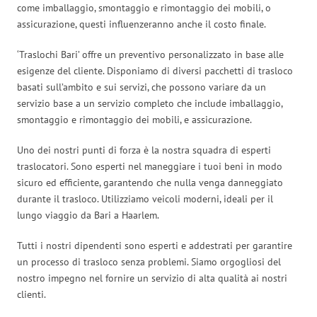
come imballaggio, smontaggio e rimontaggio dei mobili, o
assicurazione, questi influenzeranno anche il costo finale.
‘Traslochi Bari’ offre un preventivo personalizzato in base alle
esigenze del cliente. Disponiamo di diversi pacchetti di trasloco
basati sull’ambito e sui servizi, che possono variare da un
servizio base a un servizio completo che include imballaggio,
smontaggio e rimontaggio dei mobili, e assicurazione.
Uno dei nostri punti di forza è la nostra squadra di esperti
traslocatori. Sono esperti nel maneggiare i tuoi beni in modo
sicuro ed efficiente, garantendo che nulla venga danneggiato
durante il trasloco. Utilizziamo veicoli moderni, ideali per il
lungo viaggio da Bari a Haarlem.
Tutti i nostri dipendenti sono esperti e addestrati per garantire
un processo di trasloco senza problemi. Siamo orgogliosi del
nostro impegno nel fornire un servizio di alta qualità ai nostri
clienti.