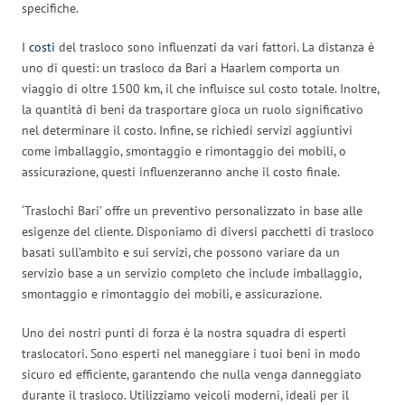
specifiche.
I
costi
del trasloco sono influenzati da vari fattori. La distanza è
uno di questi: un trasloco da Bari a Haarlem comporta un
viaggio di oltre 1500 km, il che influisce sul costo totale. Inoltre,
la quantità di beni da trasportare gioca un ruolo significativo
nel determinare il costo. Infine, se richiedi servizi aggiuntivi
come imballaggio, smontaggio e rimontaggio dei mobili, o
assicurazione, questi influenzeranno anche il costo finale.
‘Traslochi Bari’ offre un preventivo personalizzato in base alle
esigenze del cliente. Disponiamo di diversi pacchetti di trasloco
basati sull’ambito e sui servizi, che possono variare da un
servizio base a un servizio completo che include imballaggio,
smontaggio e rimontaggio dei mobili, e assicurazione.
Uno dei nostri punti di forza è la nostra squadra di esperti
traslocatori. Sono esperti nel maneggiare i tuoi beni in modo
sicuro ed efficiente, garantendo che nulla venga danneggiato
durante il trasloco. Utilizziamo veicoli moderni, ideali per il