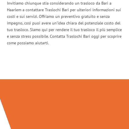
Invitiamo chiunque stia considerando un trasloco da Bari a
Haarlem a contattare Traslochi Bari per ulteriori informazioni sui
costi e sui servizi. Offriamo un preventivo gratuito e senza
impegno, così puoi avere un’idea chiara del potenziale costo del
tuo trasloco. Siamo qui per rendere il tuo trasloco il più semplice
e senza stress possibile. Contatta Traslochi Bari oggi per scoprire
come possiamo aiutarti.
Traslochi Bari in numeri: