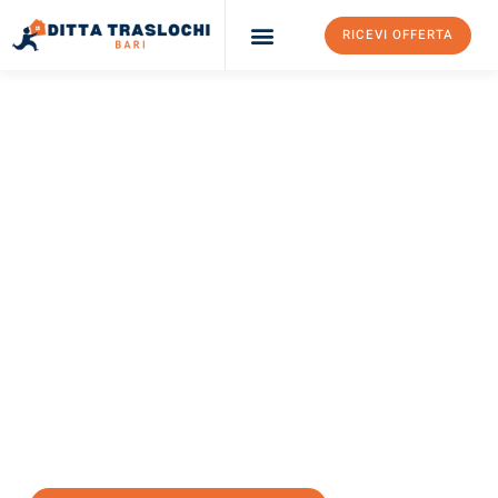
RICEVI OFFERTA
Ditta Traslochi Bari
Servizi Traslochi Bari
Costi e prezzi
TRASLOCHI BARI
Traslochi Bari
Haarlem
Il tuo trasloco Bari Haarlem può essere così facile! Sperimenta il
nostro
servizio di prima classe
e assicurati i
migliori prezzi in
Bari
.
Richiedo ora la tua offerta personalizzata e fai il primo passo
verso un trasloco senza stress a Haarlem