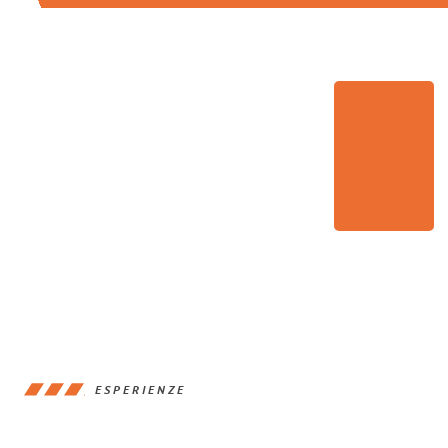
ESPERIENZE