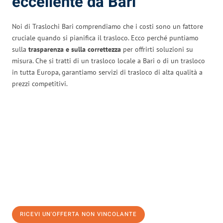
eccellente da Bari
Noi di Traslochi Bari comprendiamo che i costi sono un fattore
cruciale quando si pianifica il trasloco. Ecco perché puntiamo
sulla
trasparenza e sulla correttezza
per offrirti soluzioni su
misura. Che si tratti di un trasloco locale a Bari o di un trasloco
in tutta Europa, garantiamo servizi di trasloco di alta qualità a
prezzi competitivi.
RICEVI UN'OFFERTA NON VINCOLANTE