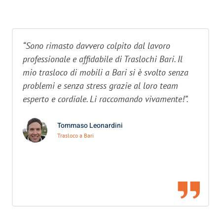
“Sono rimasto davvero colpito dal lavoro
professionale e affidabile di Traslochi Bari. Il
mio trasloco di mobili a Bari si è svolto senza
problemi e senza stress grazie al loro team
esperto e cordiale. Li raccomando vivamente!”.
Tommaso Leonardini
Trasloco a Bari