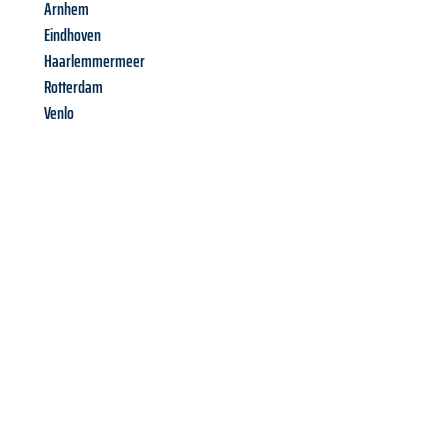
Arnhem
Eindhoven
Haarlemmermeer
Rotterdam
Venlo
Richiedi ora la tua
offerta
al
miglior
prezzo !
Inviateci adesso la vostra richiesta non vincolante e
assicuratevi la vostra
offerta di trasloco per le vostre esigenze
a Bari
al miglior prezzo! Approfitta dell’occasione per
un
trasloco senza stress
e con il massimo comfort: