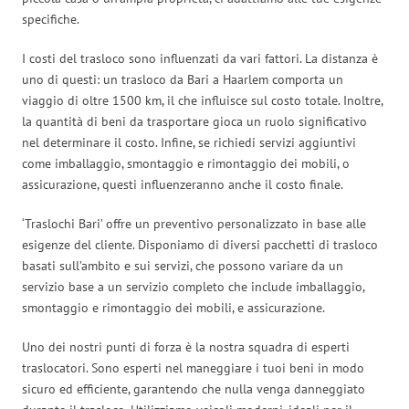
specifiche.
I costi del trasloco sono influenzati da vari fattori. La distanza è
uno di questi: un trasloco da Bari a Haarlem comporta un
viaggio di oltre 1500 km, il che influisce sul costo totale. Inoltre,
la quantità di beni da trasportare gioca un ruolo significativo
nel determinare il costo. Infine, se richiedi servizi aggiuntivi
come imballaggio, smontaggio e rimontaggio dei mobili, o
assicurazione, questi influenzeranno anche il costo finale.
‘Traslochi Bari’ offre un preventivo personalizzato in base alle
esigenze del cliente. Disponiamo di diversi pacchetti di trasloco
basati sull’ambito e sui servizi, che possono variare da un
servizio base a un servizio completo che include imballaggio,
smontaggio e rimontaggio dei mobili, e assicurazione.
Uno dei nostri punti di forza è la nostra squadra di esperti
traslocatori. Sono esperti nel maneggiare i tuoi beni in modo
sicuro ed efficiente, garantendo che nulla venga danneggiato