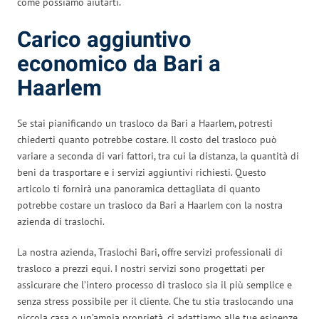
come possiamo aiutarti.
Carico aggiuntivo
economico da Bari a
Haarlem
Se stai pianificando un trasloco da Bari a Haarlem, potresti
chiederti quanto potrebbe costare. Il costo del trasloco può
variare a seconda di vari fattori, tra cui la distanza, la quantità di
beni da trasportare e i servizi aggiuntivi richiesti. Questo
articolo ti fornirà una panoramica dettagliata di quanto
potrebbe costare un trasloco da Bari a Haarlem con la nostra
azienda di traslochi.
La nostra azienda, Traslochi Bari, offre servizi professionali di
trasloco a prezzi equi. I nostri servizi sono progettati per
assicurare che l’intero processo di trasloco sia il più semplice e
senza stress possibile per il cliente. Che tu stia traslocando una
piccola casa o un’ampia proprietà, ci adattiamo alle tue esigenze