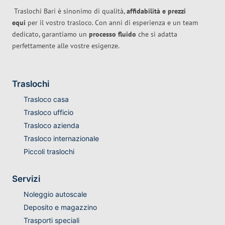
Traslochi Bari è sinonimo di qualità,
affidabilità e prezzi
equi
per il vostro trasloco. Con anni di esperienza e un team
dedicato, garantiamo un
processo fluido
che si adatta
perfettamente alle vostre esigenze.
Traslochi
Trasloco casa
Trasloco ufficio
Trasloco azienda
Trasloco internazionale
Piccoli traslochi
Servizi
Noleggio autoscale
Deposito e magazzino
Trasporti speciali