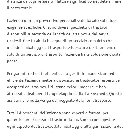
distanza da coprire sarà un fattore significativo nel determinare
il costo totale.
L’azienda offre un preventivo personalizzato basato sulle tue
esigenze specifiche. Ci sono diversi pacchetti di trasloco
disponibili, a seconda dell’entità del trasloco e dei servizi
richiesti. Che tu abbia bisogno di un servizio completo che
include l’imballaggio, il trasporto e lo scarico dei tuoi beni, o
solo di un servizio di trasporto, l’azienda ha la soluzione giusta
per te.
Per garantire che i tuoi beni siano gestiti in modo sicuro ed
efficiente, l’azienda mette a disposizione traslocatori esperti per
occuparsi del trasloco. Utilizzano veicoli moderni e ben
attrezzati, ideali per il lungo viaggio da Bari a Enschede. Questo
assicura che nulla venga danneggiato durante il trasporto.
Tutti i dipendenti dell’azienda sono esperti e formati per
garantire un processo di trasloco fluido. Sanno come gestire
ogni aspetto del trasloco, dall’imballaggio all’organizzazione del