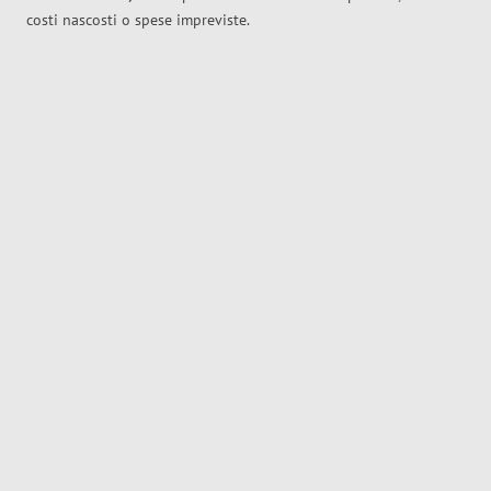
costi nascosti o spese impreviste.