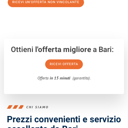
RICEVI UN'OFFERTA NON VINCOLANTE
100% non vincolante – Risposta garantita entro 15 minuti.
Ottieni
l'offerta migliore
a Bari:
RICEVI OFFERTA
Offerta
in 15 minuti
(garantita).
CHI SIAMO
Prezzi convenienti e servizio