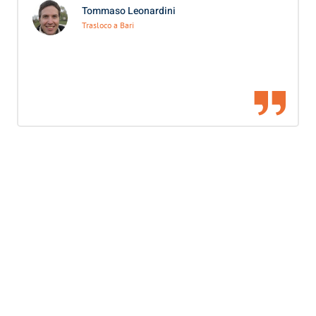
Tommaso Leonardini
Trasloco a Bari