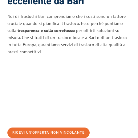
eccellente da Bari
Noi di Traslochi Bari comprendiamo che i costi sono un fattore
cruciale quando si pianifica il trasloco. Ecco perché puntiamo
sulla
trasparenza e sulla correttezza
per offrirti soluzioni su
misura. Che si tratti di un trasloco locale a Bari o di un trasloco
in tutta Europa, garantiamo servizi di trasloco di alta qualità a
prezzi competitivi.
RICEVI UN'OFFERTA NON VINCOLANTE