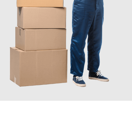
INFORMATI ORA