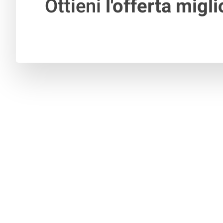
Ottieni
l'offerta migli