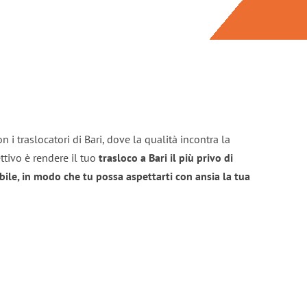
 i traslocatori di Bari, dove la qualità incontra la
ttivo è rendere il tuo
trasloco a Bari il più privo di
bile, in modo che tu possa aspettarti con ansia la tua