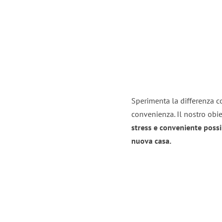
Sperimenta la differenza con
convenienza. Il nostro obie
stress e conveniente possi
nuova casa.