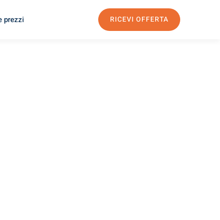
e prezzi
RICEVI OFFERTA