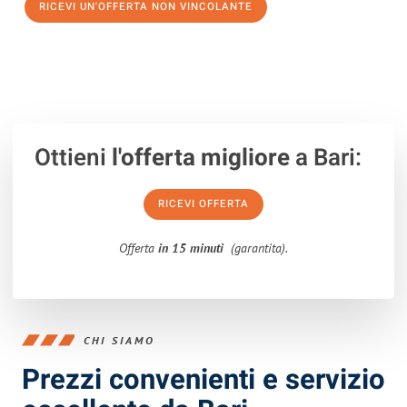
RICEVI UN'OFFERTA NON VINCOLANTE
100% non vincolante – Risposta garantita entro 15 minuti.
Ottieni
l'offerta migliore
a Bari:
RICEVI OFFERTA
Offerta
in 15 minuti
(garantita).
CHI SIAMO
Prezzi convenienti e servizio