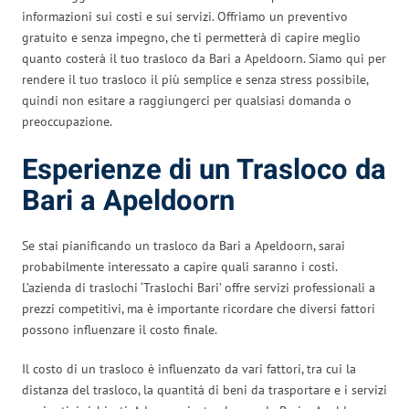
informazioni sui costi e sui servizi. Offriamo un preventivo
gratuito e senza impegno, che ti permetterà di capire meglio
quanto costerà il tuo trasloco da Bari a Apeldoorn. Siamo qui per
rendere il tuo trasloco il più semplice e senza stress possibile,
quindi non esitare a raggiungerci per qualsiasi domanda o
preoccupazione.
Esperienze di un Trasloco da
Bari a Apeldoorn
Se stai pianificando un trasloco da Bari a Apeldoorn, sarai
probabilmente interessato a capire quali saranno i costi.
L’azienda di traslochi ‘Traslochi Bari’ offre servizi professionali a
prezzi competitivi, ma è importante ricordare che diversi fattori
possono influenzare il costo finale.
Il costo di un trasloco è influenzato da vari fattori, tra cui la
distanza del trasloco, la quantità di beni da trasportare e i servizi