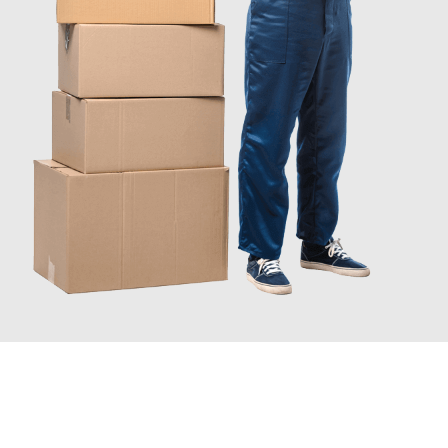
INFORMATI ORA