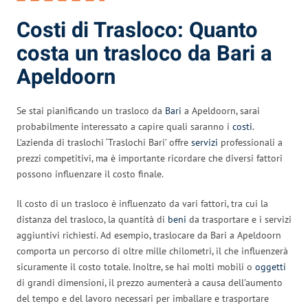
Costi di Trasloco: Quanto
costa un trasloco da Bari a
Apeldoorn
Se stai pianificando un trasloco da
Bari
a Apeldoorn, sarai
probabilmente interessato a capire quali saranno i
costi
.
L’azienda di traslochi ‘Traslochi Bari’ offre
servizi
professionali a
prezzi competitivi, ma è importante ricordare che diversi fattori
possono influenzare il costo finale.
Il costo di un trasloco è influenzato da vari fattori, tra cui la
distanza del trasloco, la quantità di
beni
da trasportare e i servizi
aggiuntivi richiesti. Ad esempio, traslocare da Bari a Apeldoorn
comporta un percorso di oltre mille chilometri, il che influenzerà
sicuramente il costo totale. Inoltre, se hai molti mobili o
oggetti
di grandi dimensioni, il prezzo aumenterà a causa dell’aumento
del tempo e del lavoro necessari per imballare e trasportare