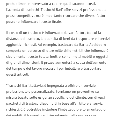
probabilmente interessato a capire quali saranno i costi.
L’azienda di traslochi ‘Traslochi Bari’ offre servizi professionali a
prezzi competitivi, ma è importante ricordare che diversi fattori
possono influenzare il costo finale.
Il costo di un trasloco è influenzato da vari fattori, tra cui la
distanza del trasloco, la quantità di beni da trasportare e i servizi
aggiuntivi richiesti. Ad esempio, traslocare da Bari a Apeldoorn
comporta un percorso di oltre mille chilometri, il che influenzerà
sicuramente il costo totale. Inoltre, se hai molti mobili o oggetti
di grandi dimensioni, il prezzo aumenterà a causa dell’aumento
del tempo e del lavoro necessari per imballare e trasportare
questi articoli.
‘Traslochi Bari’, tuttavia, è impegnata a offrire un servizio
professionale e personalizzato. Forniamo un preventivo su
misura basato sulle esigenze specifiche del cliente, con diversi
pacchetti di trasloco disponibili in base all’ambito e ai servizi
richiesti. Ciò potrebbe includere l’imballaggio e lo smontaggio
dei mobili, il trasporto e il rimontaggio nella nuova casa.