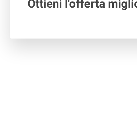
Ottieni
l'offerta migli