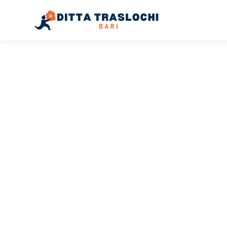
TRASLOCHI BARI
Traslochi 
Almere
Il tuo trasloco Bari Almere può essere così facile! Speri