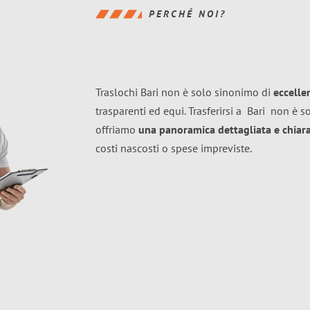
PERCHÉ NOI?
Traslochi Bari non è solo sinonimo di
eccelle
trasparenti ed equi. Trasferirsi a
Bari
non è so
offriamo
una panoramica dettagliata e chiara 
costi nascosti o spese impreviste.