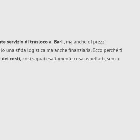
nte
servizio di trasloco
a
Bari
, ma anche di prezzi
lo una sfida logistica ma anche finanziaria. Ecco perché ti
dei costi,
così saprai esattamente cosa aspettarti, senza