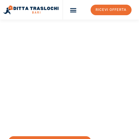
RICEVI OFFERTA
Ditta Traslochi Bari
Servizi Traslochi Bari
Costi e prezzi
TRASLOCHI BARI
Traslochi Bari
Stara Zagora
Il tuo trasloco Bari Stara Zagora può essere così facile!
Sperimenta il nostro
servizio di prima classe
e assicurati i
migliori prezzi in Bari
.
Richiedo ora la tua offerta personalizzata e fai il primo passo
verso un trasloco senza stress a Stara Zagora