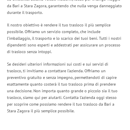
da Bari a Stara Zagora, garantendo che nulla venga danneggiato
durante il trasporto.
Il nostro obiettivo è rendere il tuo trasloco il più semplice
possibile. Offriamo un servizio completo, che include
l’imballaggio, il trasporto e lo scarico dei tuoi beni. Tutti i nostri
dipendenti sono esperti e addestrati per assicurare un processo
di trasloco senza intoppi.
Se desideri ulteriori informazioni sui costi e sui servizi di
trasloco, ti invitiamo a contattare l’azienda. Offriamo un
preventivo gratuito e senza impegno, permettendoti di capire
esattamente quanto costerà il tuo trasloco prima di prendere
una decisione. Non importa quanto grande o piccolo sia il tuo
trasloco, siamo qui per aiutarti. Contatta l’azienda oggi stesso
per scoprire come possiamo rendere il tuo trasloco da Bari a
Stara Zagora il più semplice possibile.