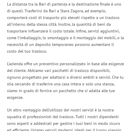
La distanza tra la Bari di partenza e la destinazione finale è uno
di questi. Trasferirsi da Bari a Stara Zagora, ad esempio,
comporterà costi di trasporto più elevati rispetto a un trasloco
all’interno della stessa città. Inoltre, la quantità di beni da
trasportare influenzerà il costo totale. Infine, servizi aggiuntivi,
come l’imballaggio, lo smontaggio e il montaggio dei mobili, o la
necessità di un deposito temporaneo possono aumentare il
costo del tuo trasloco.
L’azienda offre un preventivo personalizzato in base alle esigenze
del cliente. Abbiamo vari pacchetti di trasloco disponibili,
ognuno progettato per adattarsi a diversi ambiti e servizi. Che tu
stia cercando di trasferire una casa intera o solo una stanza,
siamo in grado di fornire un pacchetto che si adatta alle tue
esigenze.
Un altro vantaggio dell’utilizzo dei nostri servizi è la nostra
squadra di professionisti del trasloco. Tutti i nostri dipendenti
sono esperti e addestrati per gestire i tuoi beni in modo sicuro
ed efficiente. Usiamo veicoli moderni, ideali per il lungo viaggio