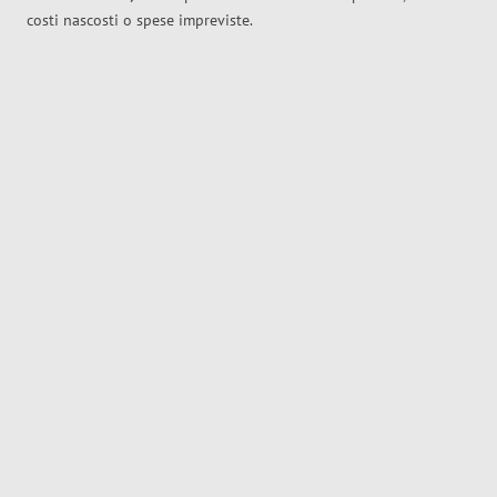
costi nascosti o spese impreviste.