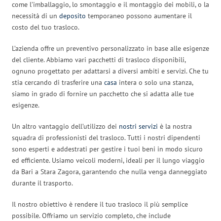
come l’imballaggio, lo smontaggio e il montaggio dei mobili, o la
necessità di un
deposito
temporaneo possono aumentare il
costo del tuo trasloco.
L’azienda offre un preventivo personalizzato in base alle esigenze
del cliente. Abbiamo vari pacchetti di trasloco disponibili,
ognuno progettato per adattarsi a diversi ambiti e servizi. Che tu
stia cercando di trasferire una
casa
intera o solo una stanza,
siamo in grado di fornire un pacchetto che si adatta alle tue
esigenze.
Un altro vantaggio dell’utilizzo dei
nostri servizi
è la nostra
squadra di professionisti del trasloco. Tutti i nostri dipendenti
sono esperti e addestrati per gestire i tuoi beni in modo sicuro
ed efficiente. Usiamo veicoli moderni, ideali per il lungo viaggio
da Bari a Stara Zagora, garantendo che nulla venga danneggiato
durante il trasporto.
Il nostro obiettivo è rendere il tuo trasloco il più semplice
possibile. Offriamo un servizio completo, che include