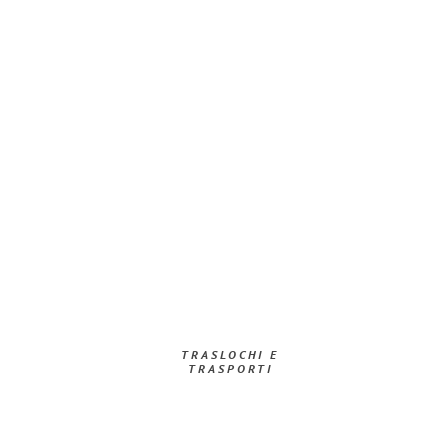
TRASLOCHI E
TRASPORTI​