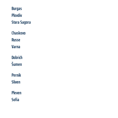
Burgas
Plovdiv
Stara Sagora
Chaskovo
Russe
Varna
Dobrich
Šumen
Pernik
Sliven
Pleven
Sofia