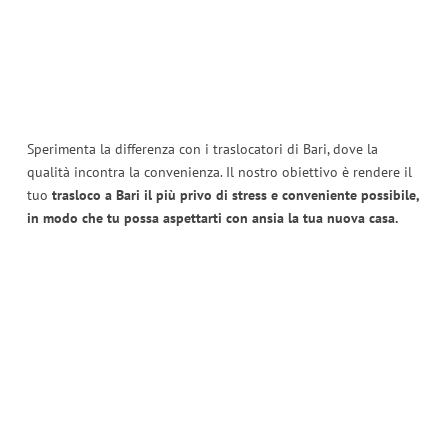
Sperimenta la differenza con i traslocatori di Bari, dove la
qualità incontra la convenienza. Il nostro obiettivo è rendere il
tuo
trasloco a Bari il più privo di stress e conveniente possibile,
in modo che tu possa aspettarti con ansia la tua nuova casa.