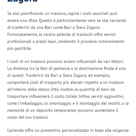
Se stai pianificando un trasloco, capire i costi associati può
essere una sfida. Questo è particolarmente vero se stai cercando
di trasferirti da una Bari come Bari a Stara Zagora.
Fortunatamente, la nostra azienda di traslochi offre servizi
professionali a prezzi equi, rendendo il processo notevolmente
più gestibile.
I costi di un trasloco possono essere influenzati da vari fattori.
La distanza tra la Bari di partenza e la destinazione finale è uno
di questi. Trasferirsi da Bari a Stara Zagora, ad esempio,
comporterà costi di trasporto più elevati rispetto a un trasloco
all’interno della stessa città. Inoltre, la quantità di beni da
trasportare influenzerà il costo totale. Infine, servizi aggiuntivi,
come l’imballaggio, lo smontaggio e il montaggio dei mobili, o la
necessità di un deposito temporaneo possono aumentare il
costo del tuo trasloco.
L’azienda offre un preventivo personalizzato in base alle esigenze