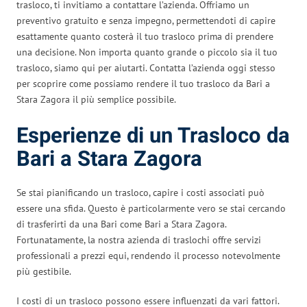
trasloco, ti invitiamo a contattare l’azienda. Offriamo un
preventivo gratuito e senza impegno, permettendoti di capire
esattamente quanto costerà il tuo trasloco prima di prendere
una decisione. Non importa quanto grande o piccolo sia il tuo
trasloco, siamo qui per aiutarti. Contatta l’azienda oggi stesso
per scoprire come possiamo rendere il tuo trasloco da Bari a
Stara Zagora il più semplice possibile.
Esperienze di un Trasloco da
Bari a Stara Zagora
Se stai pianificando un trasloco, capire i costi associati può
essere una sfida. Questo è particolarmente vero se stai cercando
di trasferirti da una Bari come Bari a Stara Zagora.
Fortunatamente, la nostra azienda di traslochi offre servizi
professionali a prezzi equi, rendendo il processo notevolmente
più gestibile.
I costi di un trasloco possono essere influenzati da vari fattori.