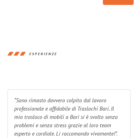
ESPERIENZE
“Sono rimasto davvero colpito dal lavoro
professionale e affidabile di Traslochi Bari. Il
mio trasloco di mobili a Bari si è svolto senza
problemi e senza stress grazie al loro team
esperto e cordiale. Li raccomando vivamente!”.