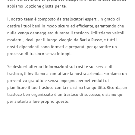
abbiamo l’opzione giusta per te.
Il nostro team è composto da traslocatori esperti, in grado di
gestire i tuoi beni in modo sicuro ed efficiente, garantendo che
nulla venga danneggiato durante il trasloco. Utilizziamo veicoli
moderni, ideali per il lungo viaggio da Bari a Russe, e tutti i
nostri dipendenti sono formati e preparati per garantire un
processo di trasloco senza intoppi.
Se desideri ulteriori informazioni sui costi e sui servizi di
trasloco, ti invitiamo a contattare la nostra azienda. Forniamo un
preventivo gratuito e senza impegno, permettendoti di
pianificare il tuo trasloco con la massima tranquillità. Ricorda, un
trasloco ben organizzato è un trasloco di successo, e siamo qui
per aiutarti a fare proprio questo.
Traslochi Bari in numeri: