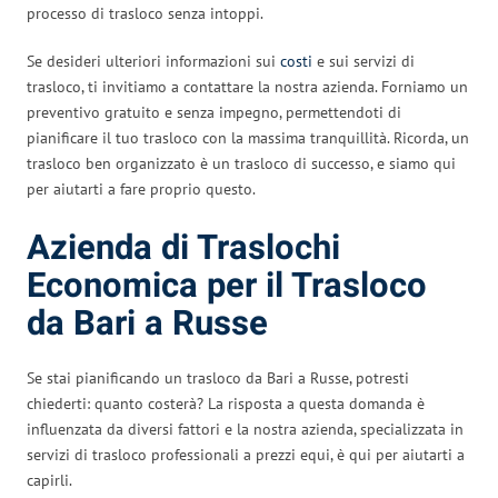
processo di trasloco senza intoppi.
Se desideri ulteriori informazioni sui
costi
e sui servizi di
trasloco, ti invitiamo a contattare la nostra azienda. Forniamo un
preventivo gratuito e senza impegno, permettendoti di
pianificare il tuo trasloco con la massima tranquillità. Ricorda, un
trasloco ben organizzato è un trasloco di successo, e siamo qui
per aiutarti a fare proprio questo.
Azienda di Traslochi
Economica per il Trasloco
da Bari a Russe
Se stai pianificando un trasloco da Bari a Russe, potresti
chiederti: quanto costerà? La risposta a questa domanda è
influenzata da diversi fattori e la nostra azienda, specializzata in
servizi di trasloco professionali a prezzi equi, è qui per aiutarti a
capirli.