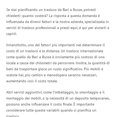
Se stai pianificando un trasloco da Bari a Russe, potresti
chiederti: quanto costerà? La risposta a questa domanda è
influenzata da diversi fattori e la nostra azienda, specializzata in
servizi di trasloco professionali a prezzi equi, è qui per aiutarti a
capirli.
Innanzitutto, uno dei fattori più importanti nel determinare il
costo di un trasloco è la distanza. Un trasloco internazionale
come quello da Bari a Russe è ovviamente più costoso di uno
locale a causa dei chilometri da percorrere. Inoltre, la quantità di
beni da trasportare gioca un ruolo significativo. Più mobili e
scatole hai, più camion e manodopera saranno necessari,
aumentando così il costo totale.
Altri servizi aggiuntivi, come l’imballaggio, lo smontaggio e il
montaggio dei mobili, o la necessità di un deposito temporaneo,
possono anche influenzare il costo finale. È importante
considerare tutte queste variabili quando si pianifica un
trasloco.