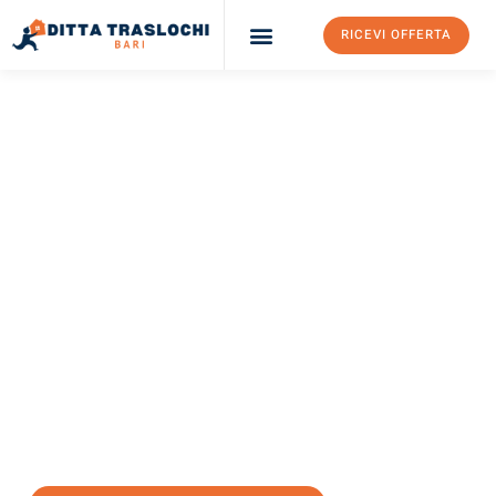
RICEVI OFFERTA
Ditta Traslochi Bari
Servizi Traslochi Bari
Costi e prezzi
TRASLOCHI BARI
Traslochi Bari
Russe
Il tuo trasloco Bari Russe può essere così facile! Sperimenta il
nostro
servizio di prima classe
e assicurati i
migliori prezzi in
Bari
.
Richiedo ora la tua offerta personalizzata e fai il primo passo
verso un trasloco senza stress a Russe