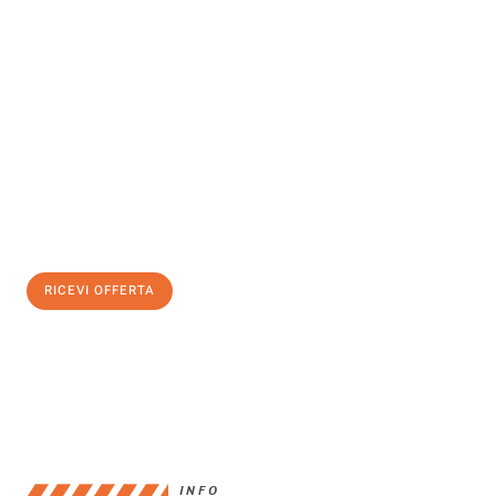
Scopri con Traslochi Bari quanto può essere
facile e senza stress
il tuo trasloco a Bari
. Il nostro team di esperti è pronto ad
assicurarti una transizione senza intoppi nella tua nuova casa.
Ottieni subito
un'offerta non vincolante
e
risparmia € 100:
RICEVI OFFERTA
0299948957
INFO