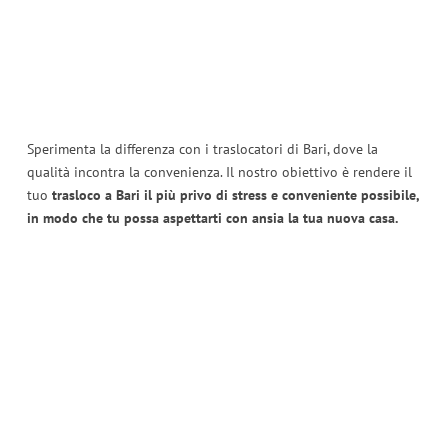
Sperimenta la differenza con i traslocatori di Bari, dove la
qualità incontra la convenienza. Il nostro obiettivo è rendere il
tuo
trasloco a Bari il più privo di stress e conveniente possibile,
in modo che tu possa aspettarti con ansia la tua nuova casa.