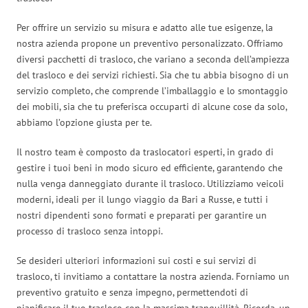
Per offrire un servizio su misura e adatto alle tue esigenze, la
nostra azienda propone un preventivo personalizzato. Offriamo
diversi pacchetti di trasloco, che variano a seconda dell’ampiezza
del trasloco e dei servizi richiesti. Sia che tu abbia bisogno di un
servizio completo, che comprende l’imballaggio e lo smontaggio
dei mobili, sia che tu preferisca occuparti di alcune cose da solo,
abbiamo l’opzione giusta per te.
Il nostro team è composto da traslocatori esperti, in grado di
gestire i tuoi beni in modo sicuro ed efficiente, garantendo che
nulla venga danneggiato durante il trasloco. Utilizziamo veicoli
moderni, ideali per il lungo viaggio da Bari a Russe, e tutti i
nostri dipendenti sono formati e preparati per garantire un
processo di trasloco senza intoppi.
Se desideri ulteriori informazioni sui costi e sui servizi di
trasloco, ti invitiamo a contattare la nostra azienda. Forniamo un
preventivo gratuito e senza impegno, permettendoti di
pianificare il tuo trasloco con la massima tranquillità. Ricorda, un