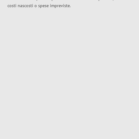
costi nascosti o spese impreviste.