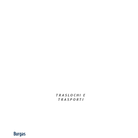
TRASLOCHI E
TRASPORTI​
Burgas