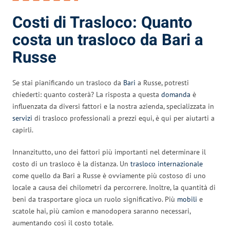
Costi di Trasloco: Quanto
costa un trasloco da Bari a
Russe
Se stai pianificando un trasloco da
Bari
a Russe, potresti
chiederti: quanto costerà? La risposta a questa
domanda
è
influenzata da diversi fattori e la nostra azienda, specializzata in
servizi
di trasloco professionali a prezzi equi, è qui per aiutarti a
capirli.
Innanzitutto, uno dei fattori più importanti nel determinare il
costo di un trasloco è la distanza. Un
trasloco internazionale
come quello da Bari a Russe è ovviamente più costoso di uno
locale a causa dei chilometri da percorrere. Inoltre, la quantità di
beni da trasportare gioca un ruolo significativo. Più
mobili
e
scatole hai, più camion e manodopera saranno necessari,
aumentando così il costo totale.