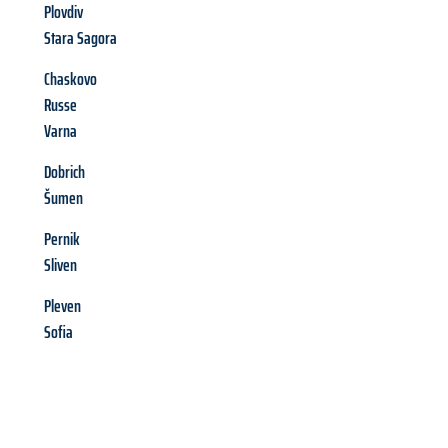
Plovdiv
Stara Sagora
Chaskovo
Russe
Varna
Dobrich
Šumen
Pernik
Sliven
Pleven
Sofia