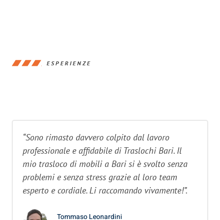
ESPERIENZE
“Sono rimasto davvero colpito dal lavoro
professionale e affidabile di Traslochi Bari. Il
mio trasloco di mobili a Bari si è svolto senza
problemi e senza stress grazie al loro team
esperto e cordiale. Li raccomando vivamente!”.
Tommaso Leonardini