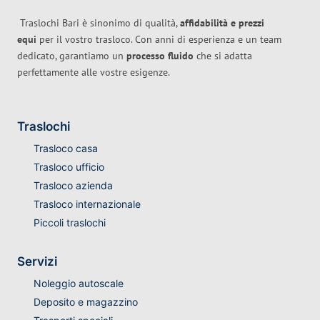
Traslochi Bari è sinonimo di qualità,
affidabilità e prezzi
equi
per il vostro trasloco. Con anni di esperienza e un team
dedicato, garantiamo un
processo fluido
che si adatta
perfettamente alle vostre esigenze.
Traslochi
Trasloco casa
Trasloco ufficio
Trasloco azienda
Trasloco internazionale
Piccoli traslochi
Servizi
Noleggio autoscale
Deposito e magazzino