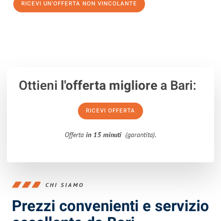
RICEVI UN'OFFERTA NON VINCOLANTE
100% non vincolante – Risposta garantita entro 15 minuti.
Ottieni
l'offerta migliore
a Bari:
RICEVI OFFERTA
Offerta
in 15 minuti
(garantita).
CHI SIAMO
Prezzi convenienti e servizio