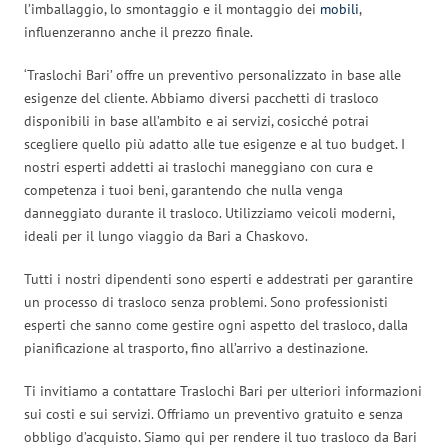
l’imballaggio, lo smontaggio e il montaggio dei
mobili
,
influenzeranno anche il prezzo finale.
‘Traslochi Bari’ offre un preventivo personalizzato in base alle
esigenze del cliente. Abbiamo diversi pacchetti di trasloco
disponibili in base all’ambito e ai servizi, cosicché potrai
scegliere quello più adatto alle tue esigenze e al tuo budget. I
nostri esperti addetti ai traslochi maneggiano con cura e
competenza i tuoi beni, garantendo che nulla venga
danneggiato durante il trasloco. Utilizziamo veicoli moderni,
ideali per il lungo viaggio da Bari a Chaskovo.
Tutti i nostri dipendenti sono esperti e addestrati per garantire
un processo di trasloco senza problemi. Sono professionisti
esperti che sanno come gestire ogni aspetto del trasloco, dalla
pianificazione al trasporto, fino all’arrivo a destinazione.
Ti invitiamo a contattare Traslochi Bari per ulteriori informazioni
sui costi e sui servizi. Offriamo un preventivo gratuito e senza
obbligo d’acquisto. Siamo qui per rendere il tuo trasloco da Bari