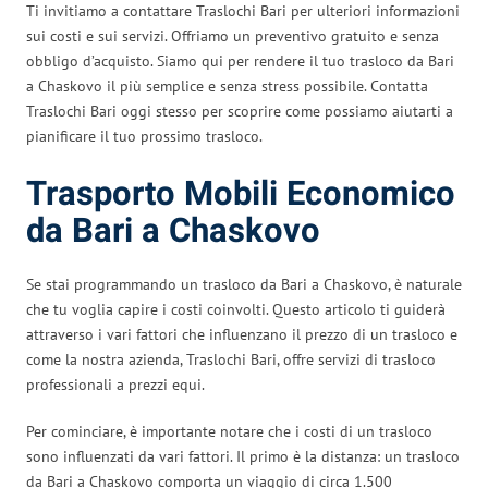
Ti invitiamo a contattare Traslochi Bari per ulteriori informazioni
sui costi e sui servizi. Offriamo un preventivo gratuito e senza
obbligo d’acquisto. Siamo qui per rendere il tuo trasloco da Bari
a Chaskovo il più semplice e senza stress possibile. Contatta
Traslochi Bari oggi stesso per scoprire come possiamo aiutarti a
pianificare il tuo prossimo trasloco.
Trasporto Mobili Economico
da Bari a Chaskovo
Se stai programmando un trasloco da Bari a Chaskovo, è naturale
che tu voglia capire i costi coinvolti. Questo articolo ti guiderà
attraverso i vari fattori che influenzano il prezzo di un trasloco e
come la nostra azienda, Traslochi Bari, offre servizi di trasloco
professionali a prezzi equi.
Per cominciare, è importante notare che i costi di un trasloco
sono influenzati da vari fattori. Il primo è la distanza: un trasloco
da Bari a Chaskovo comporta un viaggio di circa 1.500