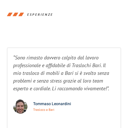
ESPERIENZE
“Sono rimasto davvero colpito dal lavoro
professionale e affidabile di Traslochi Bari. Il
mio trasloco di mobili a Bari si è svolto senza
problemi e senza stress grazie al loro team
esperto e cordiale. Li raccomando vivamente!”.
Tommaso Leonardini
Trasloco a Bari