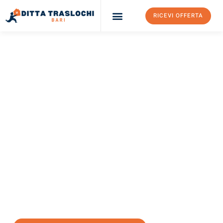
RICEVI OFFERTA
Ditta Traslochi Bari
Servizi Traslochi Bari
Costi e prezzi
TRASLOCHI BARI
Traslochi Bari
Chaskovo
Il tuo trasloco Bari Chaskovo può essere così facile! Sperimenta
il nostro
servizio di prima classe
e assicurati i
migliori prezzi in
Bari
.
Richiedo ora la tua offerta personalizzata e fai il primo passo
verso un trasloco senza stress a Chaskovo