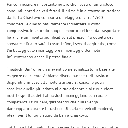
Per cominciare, è importante notare che i costi di un trasloco
sono influenzati da vari fattori. Il primo è la distanza: un trasloco
da Bari a Chaskovo comporta un viaggio di circa 1.500
chilometri, e questo naturalmente influenzerà il costo
complessivo. In secondo luogo, l’importo dei beni da trasportare
ha anche un impatto significativo sul prezzo. Più oggetti devi
spostare, più alto sarà il costo. Infine, i servizi aggiuntivi, come
l’imballaggio, lo smontaggio e il montaggio dei mobili,
influenzeranno anche il prezzo finale.
‘Traslochi Bari’ offre un preventivo personalizzato in base alle
esigenze del cliente. Abbiamo diversi pacchetti di trasloco
disponibili in base all’ambito e ai servizi, cosicché potrai
scegliere quello più adatto alle tue esigenze e al tuo budget. I
nostri esperti addetti ai traslochi maneggiano con cura e
competenza i tuoi beni, garantendo che nulla venga
danneggiato durante il trasloco. Utilizziamo veicoli moderni,
ideali per il lungo viaggio da Bari a Chaskovo.
Tutti i nostri dipendenti sono esperti e addestrati per garantire