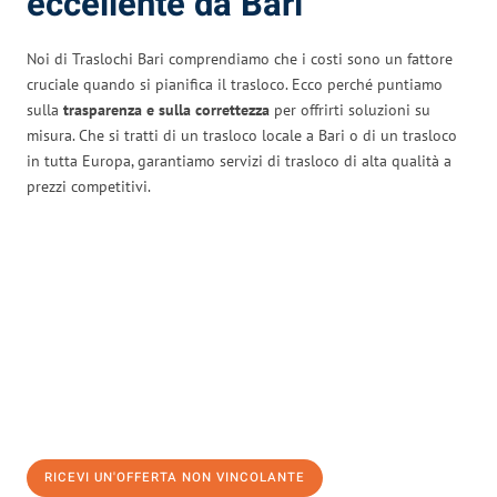
eccellente da Bari
Noi di Traslochi Bari comprendiamo che i costi sono un fattore
cruciale quando si pianifica il trasloco. Ecco perché puntiamo
sulla
trasparenza e sulla correttezza
per offrirti soluzioni su
misura. Che si tratti di un trasloco locale a Bari o di un trasloco
in tutta Europa, garantiamo servizi di trasloco di alta qualità a
prezzi competitivi.
RICEVI UN'OFFERTA NON VINCOLANTE