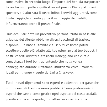
complessivo. In secondo luogo, l’importo dei beni da trasportare
ha anche un impatto significativo sul prezzo. Più oggetti devi
spostare, più alto sarà il costo. Infine, i servizi aggiuntivi, come
l’imballaggio, lo smontaggio e il montaggio dei mobili,
influenzeranno anche il prezzo finale.
‘Traslochi Bari’ offre un preventivo personalizzato in base alle
esigenze del cliente. Abbiamo diversi pacchetti di trasloco
disponibili in base all’ambito e ai servizi, cosicché potrai
scegliere quello più adatto alle tue esigenze e al tuo budget. I
nostri esperti addetti ai traslochi maneggiano con cura e
competenza i tuoi beni, garantendo che nulla venga
danneggiato durante il trasloco. Utilizziamo veicoli moderni,
ideali per il lungo viaggio da Bari a Chaskovo.
Tutti i nostri dipendenti sono esperti e addestrati per garantire
un processo di trasloco senza problemi. Sono professionisti
esperti che sanno come gestire ogni aspetto del trasloco, dalla
pianificazione al trasporto, fino all’arrivo a destinazione.