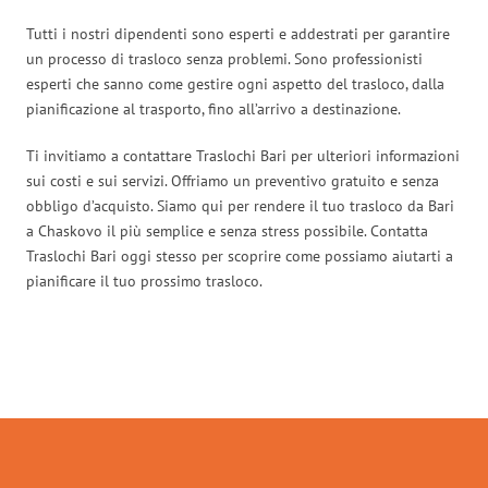
Tutti i nostri dipendenti sono esperti e addestrati per garantire
un processo di trasloco senza problemi. Sono professionisti
esperti che sanno come gestire ogni aspetto del trasloco, dalla
pianificazione al trasporto, fino all’arrivo a destinazione.
Ti invitiamo a contattare Traslochi Bari per ulteriori informazioni
sui costi e sui servizi. Offriamo un preventivo gratuito e senza
obbligo d’acquisto. Siamo qui per rendere il tuo trasloco da Bari
a Chaskovo il più semplice e senza stress possibile. Contatta
Traslochi Bari oggi stesso per scoprire come possiamo aiutarti a
pianificare il tuo prossimo trasloco.
Traslochi Bari in numeri: