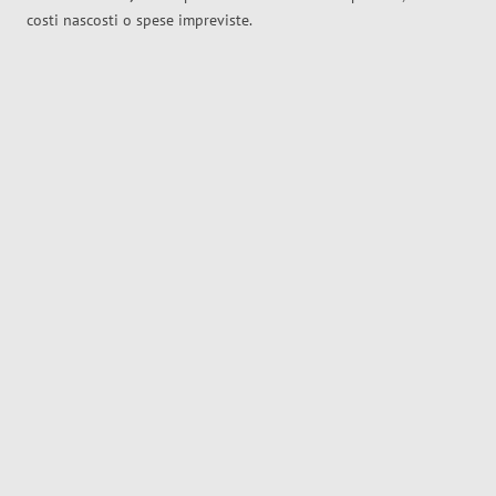
costi nascosti o spese impreviste.