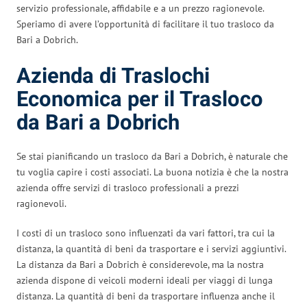
servizio professionale, affidabile e a un prezzo ragionevole.
Speriamo di avere l’opportunità di facilitare il tuo trasloco da
Bari a Dobrich.
Azienda di Traslochi
Economica per il Trasloco
da Bari a Dobrich
Se stai pianificando un trasloco da Bari a Dobrich, è naturale che
tu voglia capire i costi associati. La buona notizia è che la nostra
azienda offre servizi di trasloco professionali a prezzi
ragionevoli.
I costi di un trasloco sono influenzati da vari fattori, tra cui la
distanza, la quantità di beni da trasportare e i servizi aggiuntivi.
La distanza da Bari a Dobrich è considerevole, ma la nostra
azienda dispone di veicoli moderni ideali per viaggi di lunga
distanza. La quantità di beni da trasportare influenza anche il