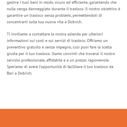
gestire i tuoi beni in modo sicuro ed efficiente, garantendo che
nulla venga danneggiato durante il trasloco. Il nostro obiettivo è
garantire un trasloco senza problemi, permettendoti di
concentrarti sulla tua nuova vita a Dobrich.
Ti invitiamo a contattare la nostra azienda per ulteriori
informazioni sui costi e sui servizi di trasloco. Offriamo un
preventivo gratuito e senza impegno, così puoi fare la scelta
giusta per il tuo trasloco. Siamo convinti che troverai il nostro
servizio professionale, affidabile e a un prezzo ragionevole.
Speriamo di avere l’opportunità di facilitare il tuo trasloco da
Bari a Dobrich.
Traslochi Bari in numeri: