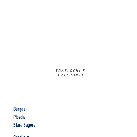
TRASLOCHI E
TRASPORTI​
Burgas
Plovdiv
Stara Sagora