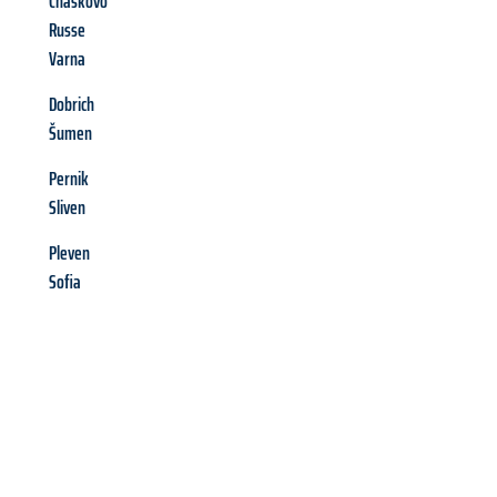
Chaskovo
Russe
Varna
Dobrich
Šumen
Pernik
Sliven
Pleven
Sofia
Richiedi ora la tua