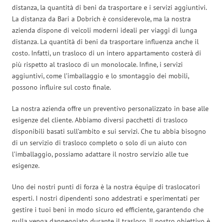
distanza, la quantità di beni da trasportare e i servizi aggiuntivi.
La distanza da Bari a Dobrich è considerevole, ma la nostra
azienda dispone di veicoli moderni ideali per viaggi di lunga
distanza. La quantità di beni da trasportare influenza anche il
costo. Infatti, un trasloco di un intero appartamento costerà di
più rispetto al trasloco di un monolocale. Infine, i servizi
aggiuntivi, come l’imballaggio e lo smontaggio dei mobili,
possono influire sul costo finale.
La nostra azienda offre un preventivo personalizzato in base alle
esigenze del cliente. Abbiamo diversi pacchetti di trasloco
disponibili basati sull’ambito e sui servizi. Che tu abbia bisogno
di un servizio di trasloco completo o solo di un aiuto con
l’imballaggio, possiamo adattare il nostro servizio alle tue
esigenze.
Uno dei nostri punti di forza è la nostra équipe di traslocatori
esperti. I nostri dipendenti sono addestrati e sperimentati per
gestire i tuoi beni in modo sicuro ed efficiente, garantendo che
nulla venga danneggiato durante il trasloco. Il nostro obiettivo è