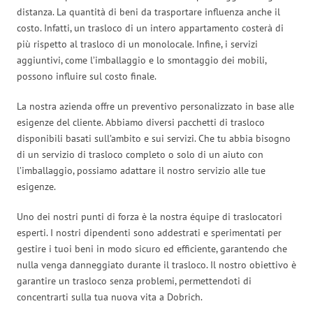
distanza. La quantità di beni da trasportare influenza anche il
costo. Infatti, un trasloco di un intero appartamento costerà di
più rispetto al trasloco di un monolocale. Infine, i servizi
aggiuntivi, come l’imballaggio e lo smontaggio dei mobili,
possono influire sul costo finale.
La nostra azienda offre un preventivo personalizzato in base alle
esigenze del cliente. Abbiamo diversi pacchetti di trasloco
disponibili basati sull’ambito e sui servizi. Che tu abbia bisogno
di un servizio di trasloco completo o solo di un aiuto con
l’imballaggio, possiamo adattare il nostro servizio alle tue
esigenze.
Uno dei nostri punti di forza è la nostra équipe di traslocatori
esperti. I nostri dipendenti sono addestrati e sperimentati per
gestire i tuoi beni in modo sicuro ed efficiente, garantendo che
nulla venga danneggiato durante il trasloco. Il nostro obiettivo è
garantire un trasloco senza problemi, permettendoti di
concentrarti sulla tua nuova vita a Dobrich.