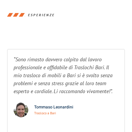
ESPERIENZE
“Sono rimasto davvero colpito dal lavoro
professionale e affidabile di Traslochi Bari. Il
mio trasloco di mobili a Bari si è svolto senza
problemi e senza stress grazie al loro team
esperto e cordiale. Li raccomando vivamente!”.
Tommaso Leonardini
Trasloco a Bari