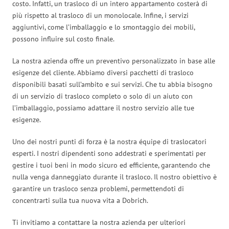
costo. Infatti, un trasloco di un intero appartamento costerà di
più rispetto al trasloco di un monolocale. Infine, i servizi
aggiuntivi, come l’imballaggio e lo smontaggio dei mobili,
possono influire sul costo finale.
La nostra azienda offre un preventivo personalizzato in base alle
esigenze del cliente. Abbiamo diversi pacchetti di trasloco
disponibili basati sull’ambito e sui servizi. Che tu abbia bisogno
di un servizio di trasloco completo o solo di un aiuto con
l’imballaggio, possiamo adattare il nostro servizio alle tue
esigenze.
Uno dei nostri punti di forza è la nostra équipe di traslocatori
esperti. I nostri dipendenti sono addestrati e sperimentati per
gestire i tuoi beni in modo sicuro ed efficiente, garantendo che
nulla venga danneggiato durante il trasloco. Il nostro obiettivo è
garantire un trasloco senza problemi, permettendoti di
concentrarti sulla tua nuova vita a Dobrich.
Ti invitiamo a contattare la nostra azienda per ulteriori