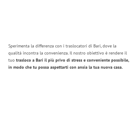
Sperimenta la differenza con i traslocatori di Bari, dove la
qualità incontra la convenienza. Il nostro obiettivo è rendere il
tuo
trasloco a Bari il più privo di stress e conveniente possibile,
in modo che tu possa aspettarti con ansia la tua nuova casa.