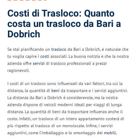
Costi di Trasloco: Quanto
costa un trasloco da Bari a
Dobrich
Se stai pianificando un
trasloco
da Bari a Dobrich, è naturale che
tu voglia capire i
costi
associati. La buona notizia è che la nostra
azienda offre
servizi
di trasloco professionali a prezzi
ragionevoli.
I costi di un trasloco sono influenzati da vari fattori, tra cui la
distanza, la quantità di
beni
da trasportare e i servizi aggiuntivi.
La distanza da Bari a Dobrich è considerevole, ma la nostra
azienda dispone di veicoli moderni ideali per viaggi di lunga
distanza. La quantità di beni da trasportare influenza anche il
costo. Infatti, un trasloco di un intero appartamento costerà di
più rispetto al trasloco di un monolocale. Infine, i servizi
aggiuntivi, come l’imballaggio e lo smontaggio dei
mobili
,