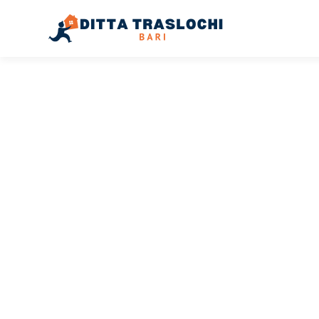
TRASLOCHI BARI
Traslochi 
Sofia
Il tuo trasloco Bari Sofia può essere così facile! Sperim