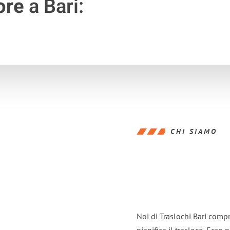
ore
a Bari:
CHI SIAMO
Noi di Traslochi Bari comp