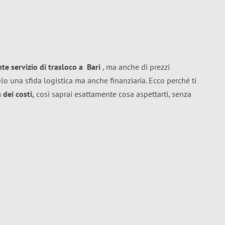
nte
servizio di trasloco
a
Bari
, ma anche di prezzi
lo una sfida logistica ma anche finanziaria. Ecco perché ti
dei costi,
così saprai esattamente cosa aspettarti, senza