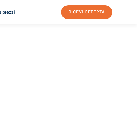
e prezzi
RICEVI OFFERTA