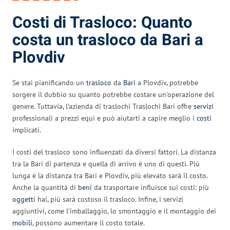
Costi di Trasloco: Quanto
costa un trasloco da Bari a
Plovdiv
Se stai pianificando un
trasloco
da
Bari
a Plovdiv, potrebbe
sorgere il dubbio su quanto potrebbe costare un’operazione del
genere. Tuttavia, l’azienda di traslochi Traslochi Bari offre
servizi
professionali a prezzi equi e può aiutarti a capire meglio i
costi
implicati.
I costi del trasloco sono influenzati da diversi fattori. La distanza
tra la Bari di partenza e quella di arrivo è uno di questi. Più
lunga è la distanza tra Bari e Plovdiv, più elevato sarà il costo.
Anche la quantità di
beni
da trasportare influisce sui costi: più
oggetti
hai, più sarà costoso il trasloco. Infine, i servizi
aggiuntivi, come l’imballaggio, lo smontaggio e il montaggio dei
mobili
, possono aumentare il costo totale.