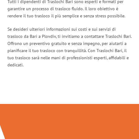
Tutti i dipendenti di Traslochi Bari sono esperti e formati per
garantire un processo di trasloco fluido. Il loro obiettivo è
rendere il tuo trasloco il più semplice e senza stress possibile.
Se desideri ulteriori informazioni sui costi e sui servizi di
trasloco da Bari a Plovdiv, ti invitiamo a contattare Traslochi Bari.
Offrono un preventivo gratuito e senza impegno, per aiutarti a
pianificare il tuo trasloco con tranquillità. Con Traslochi Bari, il
tuo trasloco sarà nelle mani di professionisti esperti, affidabili e
dedicati.
Traslochi Bari in numeri: