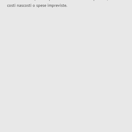
costi nascosti o spese impreviste.