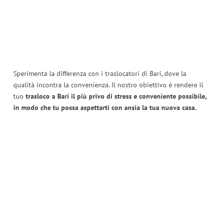
Sperimenta la differenza con i traslocatori di Bari, dove la
qualità incontra la convenienza. Il nostro obiettivo è rendere il
tuo
trasloco a Bari il più privo di stress e conveniente possibile,
in modo che tu possa aspettarti con ansia la tua nuova casa.