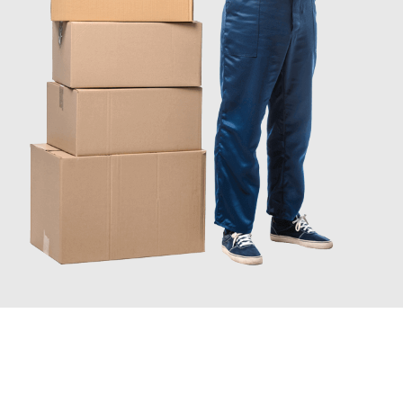
INFORMATI ORA