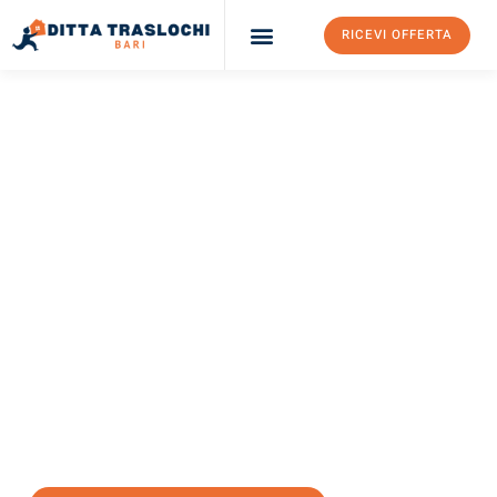
RICEVI OFFERTA
Ditta Traslochi Bari
Servizi Traslochi Bari
Costi e prezzi
TRASLOCHI BARI
Traslochi Bari
Plovdiv
Il tuo trasloco Bari Plovdiv può essere così facile! Sperimenta il
nostro
servizio di prima classe
e assicurati i
migliori prezzi in
Bari
.
Richiedo ora la tua offerta personalizzata e fai il primo passo
verso un trasloco senza stress a Plovdiv