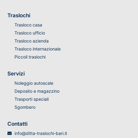
Traslochi
Trasloco casa
Trasloco ufficio
Trasloco azienda
Trasloco internazionale
Piccoli traslochi
Servizi
Noleggio autoscale
Deposito e magazzino
Trasporti speciali
Sgombero
Contatti
info@ditta-traslochi-bari.it