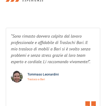
ESPERIENZE
“Sono rimasto davvero colpito dal lavoro
professionale e affidabile di Traslochi Bari. Il
mio trasloco di mobili a Bari si è svolto senza
problemi e senza stress grazie al loro team
esperto e cordiale. Li raccomando vivamente!”.
Tommaso Leonardini
Trasloco a Bari