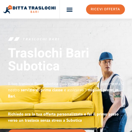
RICEVI OFFERTA
Ditta Traslochi Bari
Servizi Traslochi Bari
Costi e prezzi
TRASLOCHI BARI
Traslochi Bari
Subotica
Il tuo trasloco Bari Subotica può essere così facile! Sperimenta il
nostro
servizio di prima classe
e assicurati i
migliori prezzi in
Bari
.
Richiedo ora la tua offerta personalizzata e fai il primo passo
verso un trasloco senza stress a Subotica