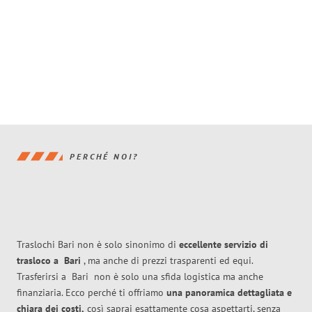
PERCHÉ NOI?
Traslochi Bari non è solo sinonimo di
eccellente
servizio di
trasloco
a
Bari
, ma anche di prezzi trasparenti ed equi.
Trasferirsi a
Bari
non è solo una sfida logistica ma anche
finanziaria. Ecco perché ti offriamo
una panoramica dettagliata e
chiara dei costi,
così saprai esattamente cosa aspettarti, senza