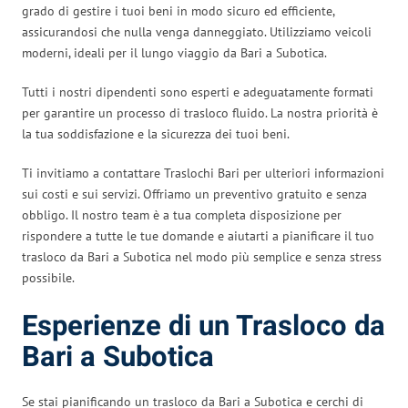
grado di gestire i tuoi beni in modo sicuro ed efficiente,
assicurandosi che nulla venga danneggiato. Utilizziamo veicoli
moderni, ideali per il lungo viaggio da Bari a Subotica.
Tutti i nostri dipendenti sono esperti e adeguatamente formati
per garantire un processo di trasloco fluido. La nostra priorità è
la tua soddisfazione e la sicurezza dei tuoi beni.
Ti invitiamo a contattare Traslochi Bari per ulteriori informazioni
sui costi e sui servizi. Offriamo un preventivo gratuito e senza
obbligo. Il nostro team è a tua completa disposizione per
rispondere a tutte le tue domande e aiutarti a pianificare il tuo
trasloco da Bari a Subotica nel modo più semplice e senza stress
possibile.
Esperienze di un Trasloco da
Bari a Subotica
Se stai pianificando un trasloco da Bari a Subotica e cerchi di