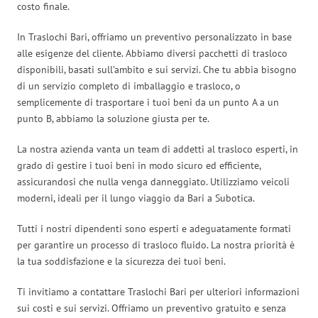
costo finale.
In Traslochi Bari, offriamo un preventivo personalizzato in base
alle esigenze del cliente. Abbiamo diversi pacchetti di trasloco
disponibili, basati sull’ambito e sui servizi. Che tu abbia bisogno
di un servizio completo di imballaggio e trasloco, o
semplicemente di trasportare i tuoi beni da un punto A a un
punto B, abbiamo la soluzione giusta per te.
La nostra azienda vanta un team di addetti al trasloco esperti, in
grado di gestire i tuoi beni in modo sicuro ed efficiente,
assicurandosi che nulla venga danneggiato. Utilizziamo veicoli
moderni, ideali per il lungo viaggio da Bari a Subotica.
Tutti i nostri dipendenti sono esperti e adeguatamente formati
per garantire un processo di trasloco fluido. La nostra priorità è
la tua soddisfazione e la sicurezza dei tuoi beni.
Ti invitiamo a contattare Traslochi Bari per ulteriori informazioni
sui costi e sui servizi. Offriamo un preventivo gratuito e senza