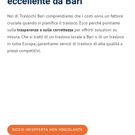
eccellente da Bari
Noi di Traslochi Bari comprendiamo che i costi sono un fattore
cruciale quando si pianifica il trasloco. Ecco perché puntiamo
sulla
trasparenza e sulla correttezza
per offrirti soluzioni su
misura. Che si tratti di un trasloco locale a Bari o di un trasloco
in tutta Europa, garantiamo servizi di trasloco di alta qualità a
prezzi competitivi.
RICEVI UN'OFFERTA NON VINCOLANTE