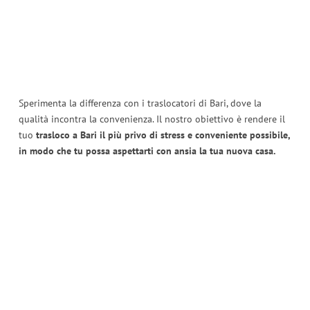
Sperimenta la differenza con i traslocatori di Bari, dove la
qualità incontra la convenienza. Il nostro obiettivo è rendere il
tuo
trasloco a Bari il più privo di stress e conveniente possibile,
in modo che tu possa aspettarti con ansia la tua nuova casa.