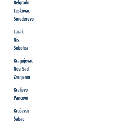
Belgrado
Leskovac
Smederevo
Cacak
Nis
Subotica
Kragujevac
Novi Sad
Zrenjanin
Kraljevo
Pancevo
Kruševac
Šabac