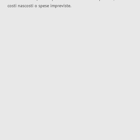
costi nascosti o spese impreviste.