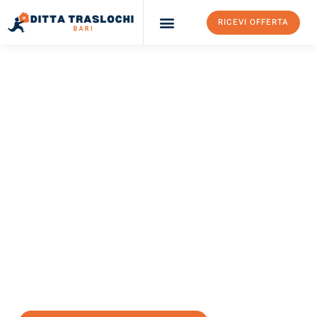
RICEVI OFFERTA
Ditta Traslochi Bari
Servizi Traslochi Bari
Costi e prezzi
TRASLOCHI BARI
Traslochi Bari
Šabac
Il tuo trasloco Bari Šabac può essere così facile! Sperimenta il
nostro
servizio di prima classe
e assicurati i
migliori prezzi in
Bari
.
Richiedo ora la tua offerta personalizzata e fai il primo passo
verso un trasloco senza stress a Šabac