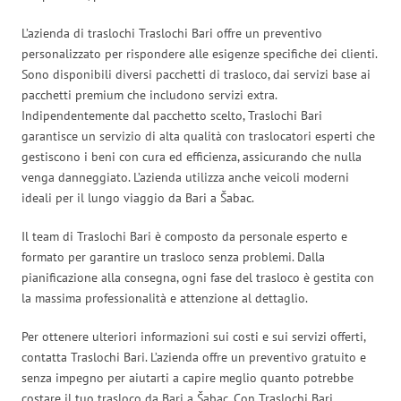
L’azienda di traslochi Traslochi Bari offre un preventivo
personalizzato per rispondere alle esigenze specifiche dei clienti.
Sono disponibili diversi pacchetti di trasloco, dai servizi base ai
pacchetti premium che includono servizi extra.
Indipendentemente dal pacchetto scelto, Traslochi Bari
garantisce un servizio di alta qualità con traslocatori esperti che
gestiscono i beni con cura ed efficienza, assicurando che nulla
venga danneggiato. L’azienda utilizza anche veicoli moderni
ideali per il lungo viaggio da Bari a Šabac.
Il team di Traslochi Bari è composto da personale esperto e
formato per garantire un trasloco senza problemi. Dalla
pianificazione alla consegna, ogni fase del trasloco è gestita con
la massima professionalità e attenzione al dettaglio.
Per ottenere ulteriori informazioni sui costi e sui servizi offerti,
contatta Traslochi Bari. L’azienda offre un preventivo gratuito e
senza impegno per aiutarti a capire meglio quanto potrebbe
costare il tuo trasloco da Bari a Šabac. Con Traslochi Bari,