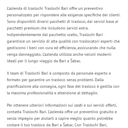
L’azienda di traslochi Traslochi Bari offre un preventivo
personalizzato per rispondere alle esigenze specifiche dei clienti.
Sono disponibili diversi pacchetti di trasloco, dai servizi base ai
pacchetti premium che includono servizi extra.
Indipendentemente dal pacchetto scelto, Traslochi Bari
garantisce un servizio di alta qualità con traslocatori esperti che
gestiscono i beni con cura ed efficienza, assicurando che nulla
venga danneggiato. L’azienda utilizza anche veicoli moderni
ideali per il lungo viaggio da Bari a Šabac.
Il team di Traslochi Bari è composto da personale esperto e
formato per garantire un trasloco senza problemi. Dalla
pianificazione alla consegna, ogni fase del trasloco è gestita con
la massima professionalità e attenzione al dettaglio.
Per ottenere ulteriori informazioni sui
costi
e sui servizi offerti,
contatta Traslochi Bari. L’azienda offre un preventivo gratuito e
senza impegno per aiutarti a capire meglio quanto potrebbe
costare il tuo trasloco da Bari a Šabac. Con Traslochi Bari,