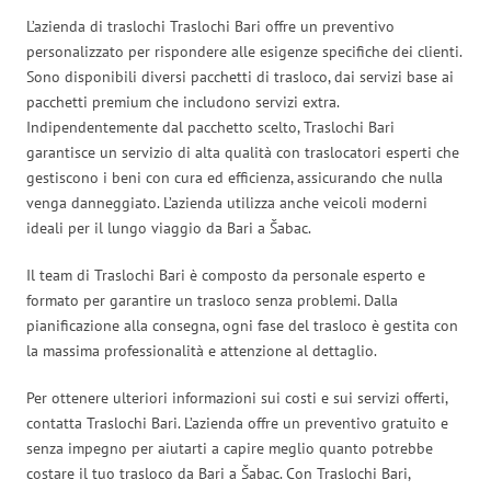
L’azienda di traslochi Traslochi Bari offre un preventivo
personalizzato per rispondere alle esigenze specifiche dei clienti.
Sono disponibili diversi pacchetti di trasloco, dai servizi base ai
pacchetti premium che includono servizi extra.
Indipendentemente dal pacchetto scelto, Traslochi Bari
garantisce un servizio di alta qualità con traslocatori esperti che
gestiscono i beni con cura ed efficienza, assicurando che nulla
venga danneggiato. L’azienda utilizza anche veicoli moderni
ideali per il lungo viaggio da Bari a Šabac.
Il team di Traslochi Bari è composto da personale esperto e
formato per garantire un trasloco senza problemi. Dalla
pianificazione alla consegna, ogni fase del trasloco è gestita con
la massima professionalità e attenzione al dettaglio.
Per ottenere ulteriori informazioni sui costi e sui servizi offerti,
contatta Traslochi Bari. L’azienda offre un preventivo gratuito e
senza impegno per aiutarti a capire meglio quanto potrebbe
costare il tuo trasloco da Bari a Šabac. Con Traslochi Bari,