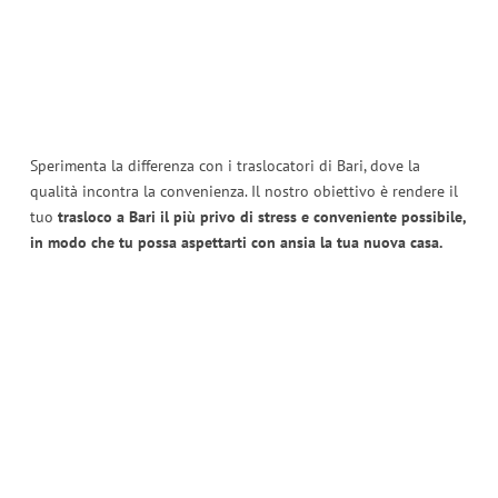
Sperimenta la differenza con i traslocatori di Bari, dove la
qualità incontra la convenienza. Il nostro obiettivo è rendere il
tuo
trasloco a Bari il più privo di stress e conveniente possibile,
in modo che tu possa aspettarti con ansia la tua nuova casa.