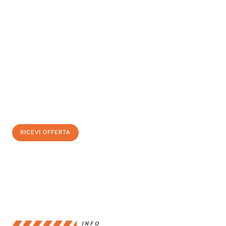
Scopri con Traslochi Bari quanto può essere
facile e senza stress
il tuo trasloco a Bari
. Il nostro team di esperti è pronto ad
assicurarti una transizione senza intoppi nella tua nuova casa.
Ottieni subito
un'offerta non vincolante
e
risparmia € 100:
RICEVI OFFERTA
0299948957
INFO