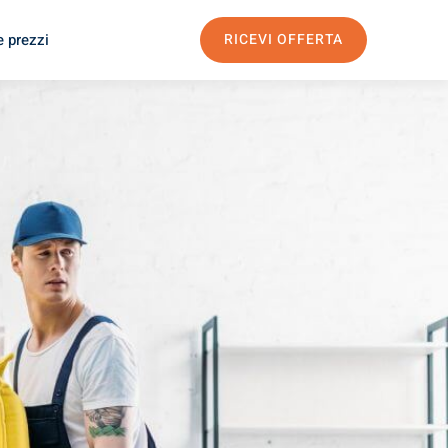
e prezzi
RICEVI OFFERTA