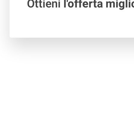
Ottieni
l'offerta migli