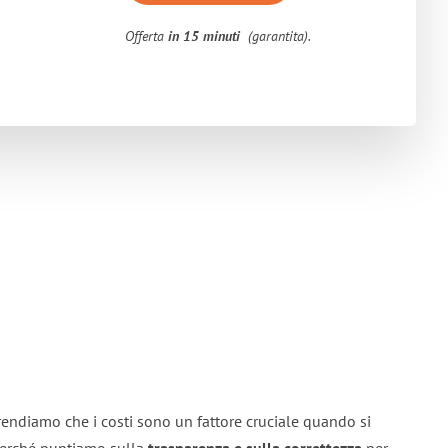
Offerta
in 15 minuti
(garantita).
rendiamo che i costi sono un fattore cruciale quando si