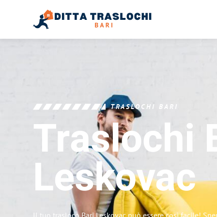
TRASLOCHI BARI
Traslochi 
Leskovac
Il tuo trasloco Bari Leskovac può essere così facile! Spe