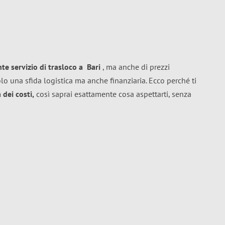
nte
servizio di trasloco
a
Bari
, ma anche di prezzi
lo una sfida logistica ma anche finanziaria. Ecco perché ti
dei costi,
così saprai esattamente cosa aspettarti, senza