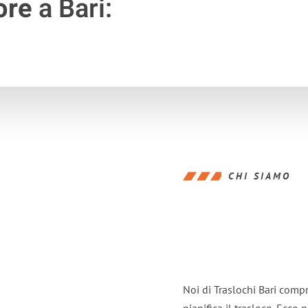
ore
a Bari:
CHI SIAMO
Noi di Traslochi Bari comp