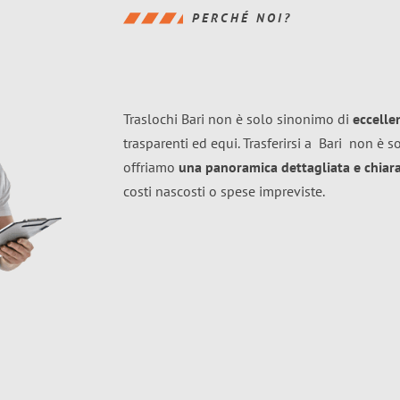
PERCHÉ NOI?
Traslochi Bari non è solo sinonimo di
eccelle
trasparenti ed equi. Trasferirsi a
Bari
non è so
offriamo
una panoramica dettagliata e chiara 
costi nascosti o spese impreviste.