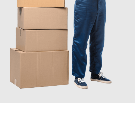
INFORMATI ORA