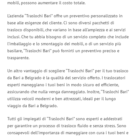
mobili, possono aumentare il costo totale.
L’azienda “Traslochi Bari” offre un preventivo personalizzato in
base alle esigenze del cliente. Ci sono diversi pacchetti di
trasloco disponibili, che variano in base all’ampiezza e ai servizi
inclusi. Che tu abbia bisogno di un servizio completo che include
l’imballaggio e lo smontaggio dei mobili, o di un servizio più
basilare, “Traslochi Bari” può fornirti un preventivo preciso e
trasparente.
Un altro vantaggio di scegliere “Traslochi Bari” per il tuo trasloco
da Bari a Belgrado è la qualità del servizio offerto. I traslocatori
esperti maneggiano i tuoi beni in modo sicuro ed efficiente,
assicurando che nulla venga danneggiato. Inoltre, “Traslochi Bari”
utilizza veicoli moderni e ben attrezzati, ideali per il lungo
viaggio da Bari a Belgrado.
Tutti gli impiegati di “Traslochi Bari” sono esperti e addestrati
per garantire un processo di trasloco fluido e senza stress. Sono
consapevoli dell’importanza di maneggiare con cura i tuoi beni e