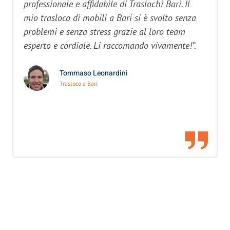
professionale e affidabile di Traslochi Bari. Il
mio trasloco di mobili a Bari si è svolto senza
problemi e senza stress grazie al loro team
esperto e cordiale. Li raccomando vivamente!”.
Tommaso Leonardini
Trasloco a Bari