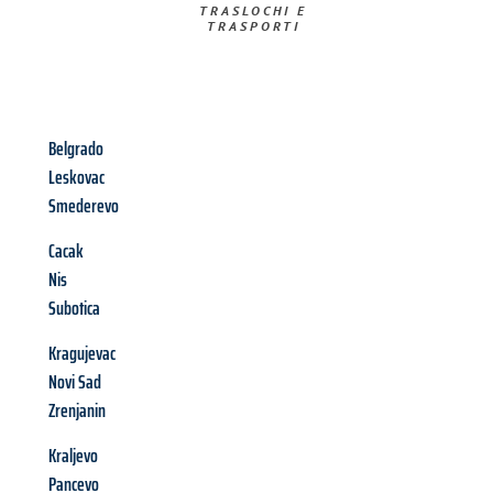
TRASLOCHI E
TRASPORTI​
Belgrado
Leskovac
Smederevo
Cacak
Nis
Subotica
Kragujevac
Novi Sad
Zrenjanin
Kraljevo
Pancevo