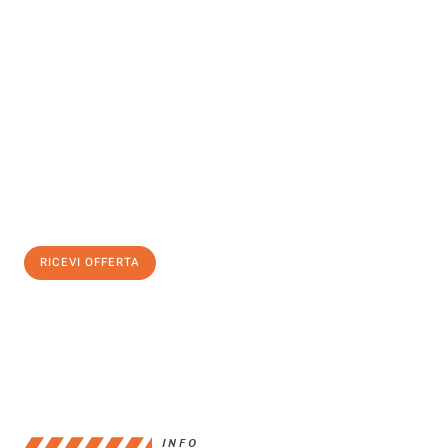
Scopri con Traslochi Bari quanto può essere
facile e senza stress
il tuo trasloco a Bari
. Il nostro team di esperti è pronto ad
assicurarti una transizione senza intoppi nella tua nuova casa.
Ottieni subito
un'offerta non vincolante
e
risparmia € 100:
RICEVI OFFERTA
0299948957
INFO