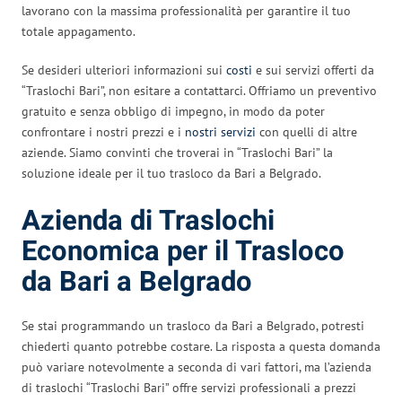
lavorano con la massima professionalità per garantire il tuo
totale appagamento.
Se desideri ulteriori informazioni sui
costi
e sui servizi offerti da
“Traslochi Bari”, non esitare a contattarci. Offriamo un preventivo
gratuito e senza obbligo di impegno, in modo da poter
confrontare i nostri prezzi e i
nostri servizi
con quelli di altre
aziende. Siamo convinti che troverai in “Traslochi Bari” la
soluzione ideale per il tuo trasloco da Bari a Belgrado.
Azienda di Traslochi
Economica per il Trasloco
da Bari a Belgrado
Se stai programmando un trasloco da Bari a Belgrado, potresti
chiederti quanto potrebbe costare. La risposta a questa domanda
può variare notevolmente a seconda di vari fattori, ma l’azienda
di traslochi “Traslochi Bari” offre servizi professionali a prezzi