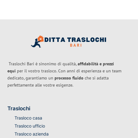
Traslochi Bari è sinonimo di qualità,
affidabilità e prezzi
equi
per il vostro trasloco. Con anni di esperienza e un team
dedicato, garantiamo un
processo fluido
che si adatta
perfettamente alle vostre esigenze.
Traslochi
Trasloco casa
Trasloco ufficio
Trasloco azienda