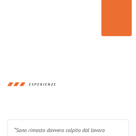
ESPERIENZE
“Sono rimasto davvero colpito dal lavoro