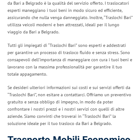
da Bari a Belgrado è la qualità del servizio offerto. I traslocatori
esperti maneggiano i tuoi beni in modo sicuro ed efficiente,
assicurando che nulla venga danneggiato. Inoltre, “Traslochi Bari”
utilizza veicoli moderni e ben attrezzati, ideali per il lungo
viaggio da Bari a Belgrado.
Tutti gli impiegati di “Traslochi Bari” sono esperti e addestrati
per garantire un processo di trasloco fluido e senza stress. Sono
consapevoli dell’importanza di maneggiare con cura i tuoi beni e
lavorano con la massima professionalità per garantire il tuo
totale appagamento.
Se desideri ulteriori informazioni sui costi e sui servizi offerti da
“Traslochi Bari”, non esitare a contattarci. Offriamo un preventivo
gratuito e senza obbligo di impegno, in modo da poter
confrontare i nostri prezzi e i nostri servizi con quelli di altre
aziende. Siamo convinti che troverai in “Traslochi Bari” la
soluzione ideale per il tuo trasloco da Bari a Belgrado.