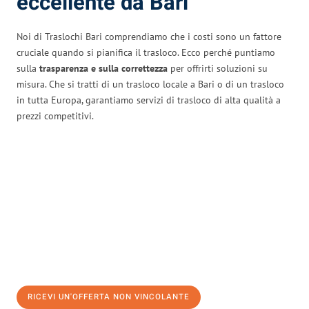
eccellente da Bari
Noi di Traslochi Bari comprendiamo che i costi sono un fattore
cruciale quando si pianifica il trasloco. Ecco perché puntiamo
sulla
trasparenza e sulla correttezza
per offrirti soluzioni su
misura. Che si tratti di un trasloco locale a Bari o di un trasloco
in tutta Europa, garantiamo servizi di trasloco di alta qualità a
prezzi competitivi.
RICEVI UN'OFFERTA NON VINCOLANTE