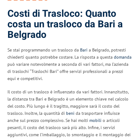
Costi di Trasloco: Quanto
costa un trasloco da Bari a
Belgrado
Se stai programmando un trasloco da
Bari
a Belgrado, potresti
chiederti quanto potrebbe costare. La risposta a questa
domanda
può variare notevolmente a seconda di vari fattori, ma l’azienda
di traslochi “Traslochi Bari” offre servizi professionali a prezzi
equi e competitivi.
Il costo di un trasloco è influenzato da vari fattori. Innanzitutto,
la distanza tra Bari e Belgrado è un elemento chiave nel calcolo
del costo. Più lungo è il tragitto, maggiore sarà il costo del
trasloco. Inoltre, la quantità di
beni
da trasportare influisce
anche sul prezzo complessivo. Se hai molti
mobili
o articoli
pesanti, il costo del trasloco sarà più alto. Infine, i servizi
aggiuntivi, come l’imballaggio, lo smontaggio e il montaggio dei