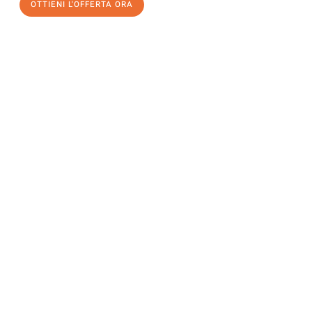
OTTIENI L'OFFERTA ORA