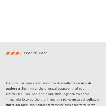
PERCHÉ NOI?
Traslochi Bari non è solo sinonimo di
eccellente
servizio di
trasloco
a
Bari
, ma anche di prezzi trasparenti ed equi.
Trasferirsi a
Bari
non è solo una sfida logistica ma anche
finanziaria. Ecco perché ti offriamo
una panoramica dettagliata e
chiara dei costi,
così saprai esattamente cosa aspettarti, senza