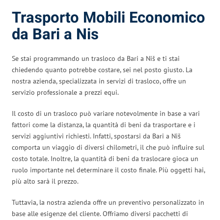
Trasporto Mobili Economico
da Bari a Nis
Se stai programmando un trasloco da Bari a Niš e ti stai
chiedendo quanto potrebbe costare, sei nel posto giusto. La
nostra azienda, specializzata in servizi di trasloco, offre un
servizio professionale a prezzi equi.
Il costo di un trasloco può variare notevolmente in base a vari
fattori come la distanza, la quantità di beni da trasportare e i
servizi aggiuntivi richiesti. Infatti, spostarsi da Bari a Niš
comporta un viaggio di diversi chilometri, il che può influire sul
costo totale. Inoltre, la quantità di beni da traslocare gioca un
ruolo importante nel determinare il costo finale. Più oggetti hai,
più alto sarà il prezzo.
Tuttavia, la nostra azienda offre un preventivo personalizzato in
base alle esigenze del cliente. Offriamo diversi pacchetti di