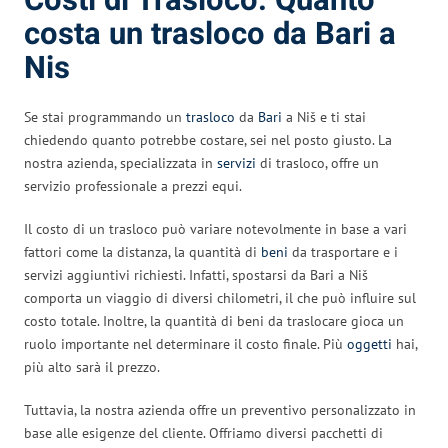
Costi di Trasloco: Quanto
costa un trasloco da Bari a
Nis
Se stai programmando un
trasloco
da
Bari
a Niš e ti stai
chiedendo quanto potrebbe costare, sei nel posto giusto. La
nostra azienda, specializzata in
servizi
di trasloco, offre un
servizio professionale a prezzi equi.
Il costo di un trasloco può variare notevolmente in base a vari
fattori come la distanza, la quantità di
beni
da trasportare e i
servizi aggiuntivi richiesti. Infatti, spostarsi da Bari a Niš
comporta un viaggio di diversi chilometri, il che può influire sul
costo totale. Inoltre, la quantità di beni da traslocare gioca un
ruolo importante nel determinare il costo finale. Più
oggetti
hai,
più alto sarà il prezzo.
Tuttavia, la nostra azienda offre un preventivo personalizzato in
base alle esigenze del cliente. Offriamo diversi pacchetti di