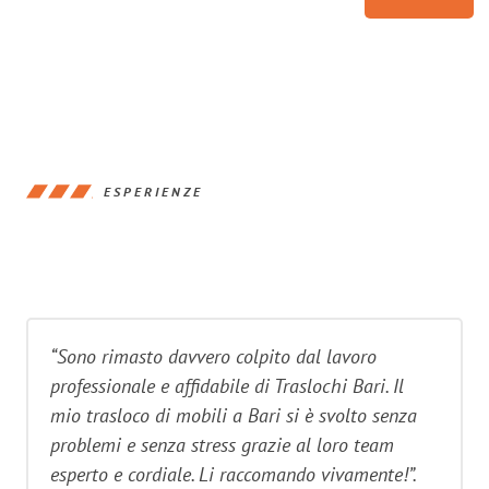
ESPERIENZE
“Sono rimasto davvero colpito dal lavoro
professionale e affidabile di Traslochi Bari. Il
mio trasloco di mobili a Bari si è svolto senza
problemi e senza stress grazie al loro team
esperto e cordiale. Li raccomando vivamente!”.