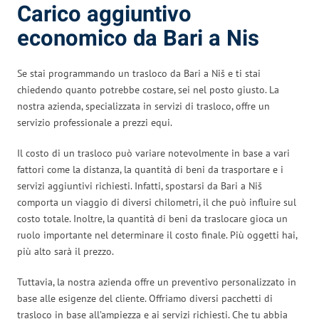
Carico aggiuntivo
economico da Bari a Nis
Se stai programmando un trasloco da Bari a Niš e ti stai
chiedendo quanto potrebbe costare, sei nel posto giusto. La
nostra azienda, specializzata in servizi di trasloco, offre un
servizio professionale a prezzi equi.
Il costo di un trasloco può variare notevolmente in base a vari
fattori come la distanza, la quantità di beni da trasportare e i
servizi aggiuntivi richiesti. Infatti, spostarsi da Bari a Niš
comporta un viaggio di diversi chilometri, il che può influire sul
costo totale. Inoltre, la quantità di beni da traslocare gioca un
ruolo importante nel determinare il costo finale. Più oggetti hai,
più alto sarà il prezzo.
Tuttavia, la nostra azienda offre un preventivo personalizzato in
base alle esigenze del cliente. Offriamo diversi pacchetti di
trasloco in base all’ampiezza e ai servizi richiesti. Che tu abbia