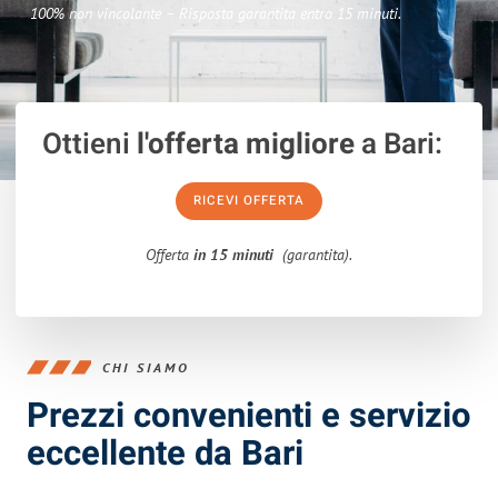
100% non vincolante – Risposta garantita entro 15 minuti.
Ottieni
l'offerta migliore
a Bari:
RICEVI OFFERTA
Offerta
in 15 minuti
(garantita).
CHI SIAMO
Prezzi convenienti e servizio
eccellente da Bari