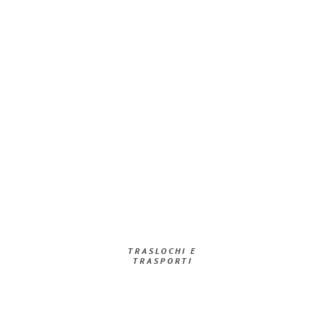
TRASLOCHI E
TRASPORTI​