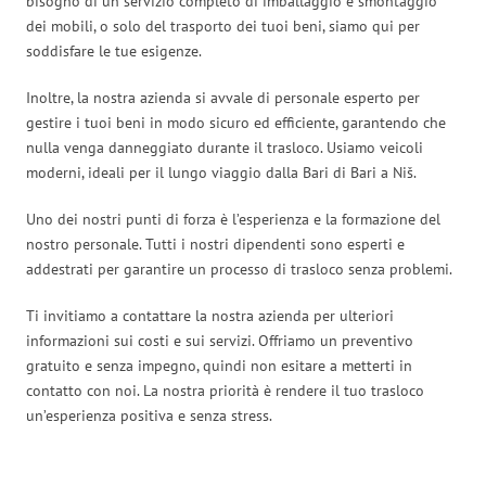
bisogno di un servizio completo di imballaggio e smontaggio
dei mobili, o solo del trasporto dei tuoi beni, siamo qui per
soddisfare le tue esigenze.
Inoltre, la nostra azienda si avvale di personale esperto per
gestire i tuoi beni in modo sicuro ed efficiente, garantendo che
nulla venga danneggiato durante il trasloco. Usiamo veicoli
moderni, ideali per il lungo viaggio dalla Bari di Bari a Niš.
Uno dei nostri punti di forza è l’esperienza e la formazione del
nostro personale. Tutti i nostri dipendenti sono esperti e
addestrati per garantire un processo di trasloco senza problemi.
Ti invitiamo a contattare la nostra azienda per ulteriori
informazioni sui costi e sui servizi. Offriamo un preventivo
gratuito e senza impegno, quindi non esitare a metterti in
contatto con noi. La nostra priorità è rendere il tuo trasloco
un’esperienza positiva e senza stress.