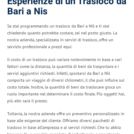
Esperienze di un Trasloco da
Bari a Nis
Se stai programmando un trasloco da Bari a Niš e ti stai
chiedendo quanto potrebbe costare, sei nel posto giusto. La
nostra azienda, specializzata in servizi di trasloco, offre un
servizio professionale a prezzi equi.
Il costo di un trasloco può variare notevolmente in base a vari
fattori come la distanza, la quantità di beni da trasportare e i
servizi aggiuntivi richiesti. Infatti, spostarsi da Bari a Niš
comporta un viaggio di diversi chilometri, il che può influire sul
costo totale. Inoltre, la quantità di beni da traslocare gioca un
ruolo importante nel determinare il costo finale. Più oggetti hai,
più alto sarà il prezzo.
Tuttavia, la nostra azienda offre un preventivo personalizzato in
base alle esigenze del cliente. Offriamo diversi pacchetti di
trasloco in base all’ampiezza e ai servizi richiesti. Che tu abbia