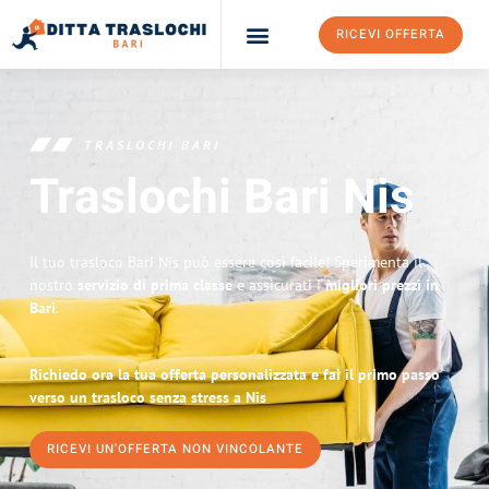
RICEVI OFFERTA
Ditta Traslochi Bari
Servizi Traslochi Bari
Costi e prezzi
TRASLOCHI BARI
Traslochi Bari
Nis
Il tuo trasloco Bari Nis può essere così facile! Sperimenta il
nostro
servizio di prima classe
e assicurati i
migliori prezzi in
Bari
.
Richiedo ora la tua offerta personalizzata e fai il primo passo
verso un trasloco senza stress a Nis
RICEVI UN'OFFERTA NON VINCOLANTE