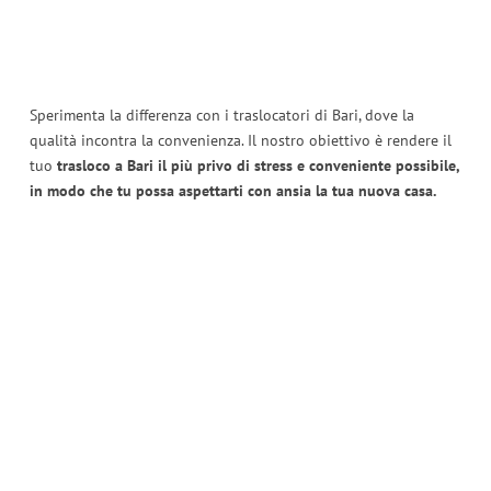
Sperimenta la differenza con i traslocatori di Bari, dove la
qualità incontra la convenienza. Il nostro obiettivo è rendere il
tuo
trasloco a Bari il più privo di stress e conveniente possibile,
in modo che tu possa aspettarti con ansia la tua nuova casa.