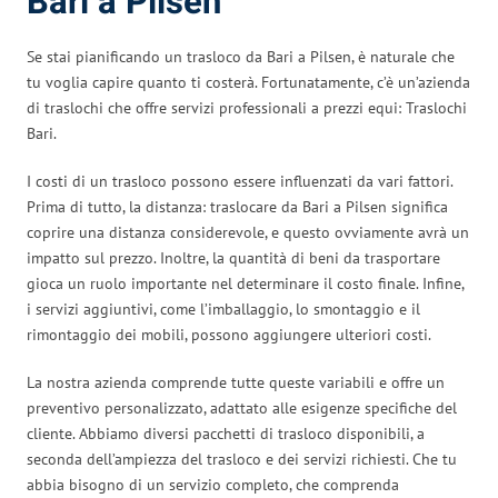
Bari a Pilsen
Se stai pianificando un trasloco da Bari a Pilsen, è naturale che
tu voglia capire quanto ti costerà. Fortunatamente, c’è un’azienda
di traslochi che offre servizi professionali a prezzi equi: Traslochi
Bari.
I costi di un trasloco possono essere influenzati da vari fattori.
Prima di tutto, la distanza: traslocare da Bari a Pilsen significa
coprire una distanza considerevole, e questo ovviamente avrà un
impatto sul prezzo. Inoltre, la quantità di beni da trasportare
gioca un ruolo importante nel determinare il costo finale. Infine,
i servizi aggiuntivi, come l’imballaggio, lo smontaggio e il
rimontaggio dei mobili, possono aggiungere ulteriori costi.
La nostra azienda comprende tutte queste variabili e offre un
preventivo personalizzato, adattato alle esigenze specifiche del
cliente. Abbiamo diversi pacchetti di trasloco disponibili, a
seconda dell’ampiezza del trasloco e dei servizi richiesti. Che tu
abbia bisogno di un servizio completo, che comprenda