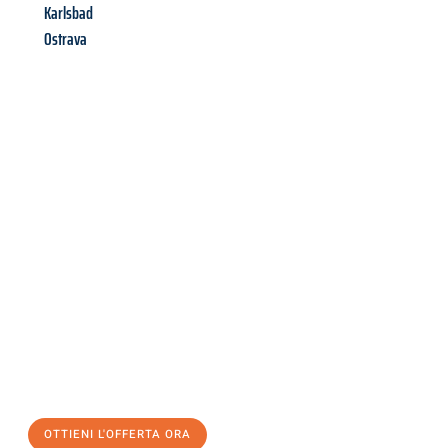
Karlsbad
Ostrava
Richiedi ora la tua
offerta
al
miglior
prezzo !
Inviateci adesso la vostra richiesta non vincolante e
assicuratevi la vostra
offerta di trasloco per le vostre esigenze
a Bari
al miglior prezzo! Approfitta dell’occasione per
un
trasloco senza stress
e con il massimo comfort:
OTTIENI L'OFFERTA ORA