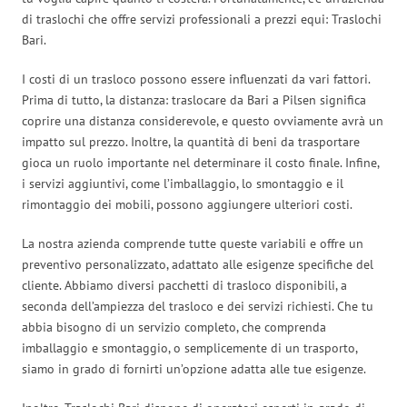
di traslochi che offre servizi professionali a prezzi equi: Traslochi
Bari.
I costi di un trasloco possono essere influenzati da vari fattori.
Prima di tutto, la distanza: traslocare da Bari a Pilsen significa
coprire una distanza considerevole, e questo ovviamente avrà un
impatto sul prezzo. Inoltre, la quantità di beni da trasportare
gioca un ruolo importante nel determinare il costo finale. Infine,
i servizi aggiuntivi, come l’imballaggio, lo smontaggio e il
rimontaggio dei mobili, possono aggiungere ulteriori costi.
La nostra azienda comprende tutte queste variabili e offre un
preventivo personalizzato, adattato alle esigenze specifiche del
cliente. Abbiamo diversi pacchetti di trasloco disponibili, a
seconda dell’ampiezza del trasloco e dei servizi richiesti. Che tu
abbia bisogno di un servizio completo, che comprenda
imballaggio e smontaggio, o semplicemente di un trasporto,
siamo in grado di fornirti un’opzione adatta alle tue esigenze.