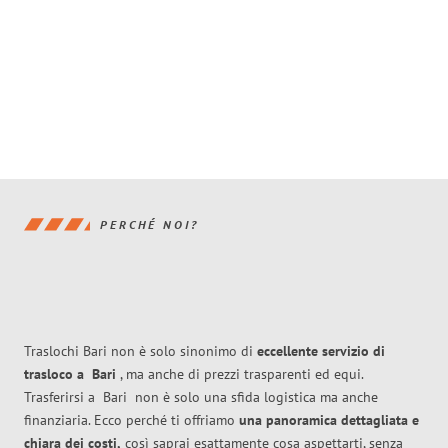
PERCHÉ NOI?
Traslochi Bari non è solo sinonimo di
eccellente
servizio di
trasloco
a
Bari
, ma anche di prezzi trasparenti ed equi.
Trasferirsi a
Bari
non è solo una sfida logistica ma anche
finanziaria. Ecco perché ti offriamo
una panoramica dettagliata e
chiara dei costi,
così saprai esattamente cosa aspettarti, senza