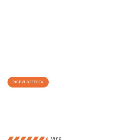
Scopri con Traslochi Bari quanto può essere
facile e senza stress
il tuo trasloco a Bari
. Il nostro team di esperti è pronto ad
assicurarti una transizione senza intoppi nella tua nuova casa.
Ottieni subito
un'offerta non vincolante
e
risparmia € 100:
RICEVI OFFERTA
0299948957
INFO