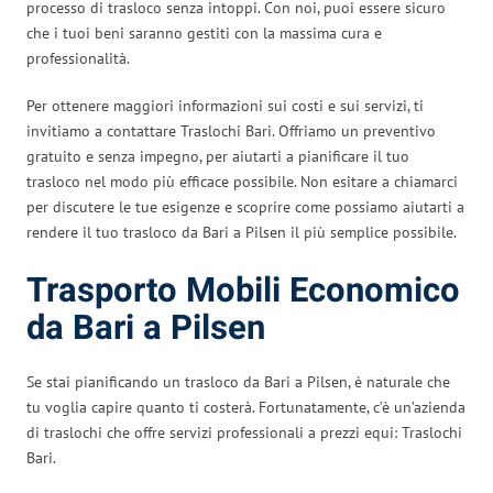
processo di trasloco senza intoppi. Con noi, puoi essere sicuro
che i tuoi beni saranno gestiti con la massima cura e
professionalità.
Per ottenere maggiori informazioni sui costi e sui servizi, ti
invitiamo a contattare Traslochi Bari. Offriamo un preventivo
gratuito e senza impegno, per aiutarti a pianificare il tuo
trasloco nel modo più efficace possibile. Non esitare a chiamarci
per discutere le tue esigenze e scoprire come possiamo aiutarti a
rendere il tuo trasloco da Bari a Pilsen il più semplice possibile.
Trasporto Mobili Economico
da Bari a Pilsen
Se stai pianificando un trasloco da Bari a Pilsen, è naturale che
tu voglia capire quanto ti costerà. Fortunatamente, c’è un’azienda
di traslochi che offre servizi professionali a prezzi equi: Traslochi
Bari.