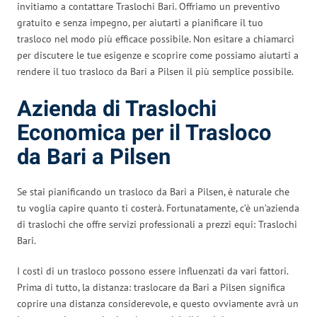
invitiamo a contattare Traslochi Bari. Offriamo un preventivo
gratuito e senza impegno, per aiutarti a pianificare il tuo
trasloco nel modo più efficace possibile. Non esitare a chiamarci
per discutere le tue esigenze e scoprire come possiamo aiutarti a
rendere il tuo trasloco da Bari a Pilsen il più semplice possibile.
Azienda di Traslochi
Economica per il Trasloco
da Bari a Pilsen
Se stai pianificando un trasloco da Bari a Pilsen, è naturale che
tu voglia capire quanto ti costerà. Fortunatamente, c’è un’azienda
di traslochi che offre servizi professionali a prezzi equi: Traslochi
Bari.
I costi di un trasloco possono essere influenzati da vari fattori.
Prima di tutto, la distanza: traslocare da Bari a Pilsen significa
coprire una distanza considerevole, e questo ovviamente avrà un