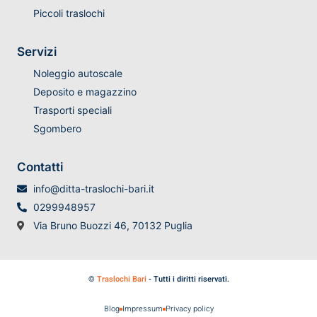
Piccoli traslochi
Servizi
Noleggio autoscale
Deposito e magazzino
Trasporti speciali
Sgombero
Contatti
info@ditta-traslochi-bari.it
0299948957
Via Bruno Buozzi 46, 70132 Puglia
©
Traslochi Bari
- Tutti i diritti riservati.
Blog
Impressum
Privacy policy