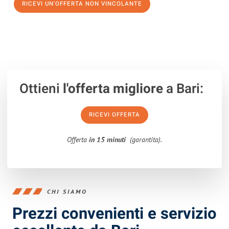
RICEVI UN'OFFERTA NON VINCOLANTE
100% non vincolante – Risposta garantita entro 15 minuti.
Ottieni
l'offerta migliore
a Bari:
RICEVI OFFERTA
Offerta
in 15 minuti
(garantita).
CHI SIAMO
Prezzi convenienti e servizio