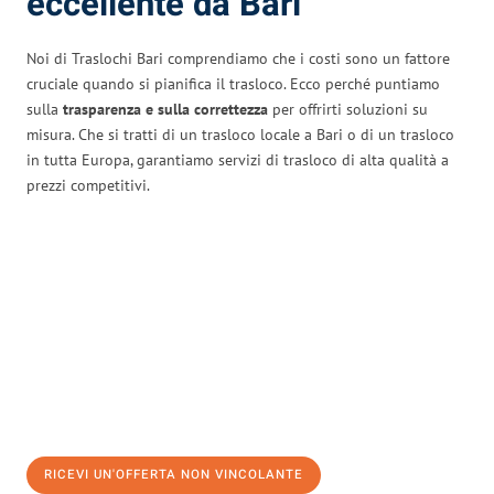
eccellente da Bari
Noi di Traslochi Bari comprendiamo che i costi sono un fattore
cruciale quando si pianifica il trasloco. Ecco perché puntiamo
sulla
trasparenza e sulla correttezza
per offrirti soluzioni su
misura. Che si tratti di un trasloco locale a Bari o di un trasloco
in tutta Europa, garantiamo servizi di trasloco di alta qualità a
prezzi competitivi.
RICEVI UN'OFFERTA NON VINCOLANTE