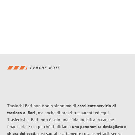
PERCHÉ NOI?
Traslochi Bari non è solo sinonimo di
eccellente
servizio di
trasloco
a
Bari
, ma anche di prezzi trasparenti ed equi.
Trasferirsi a
Bari
non è solo una sfida logistica ma anche
finanziaria. Ecco perché ti offriamo
una panoramica dettagliata e
chiara dei costi,
così saprai esattamente cosa aspettarti, senza