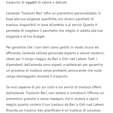
trasporto di
oggetti
di valore o delicati.
L’azienda ‘Traslochi Bari’ offre un preventivo personalizzato in
base alle tue esigenze specifiche, con diversi pacchetti di
trasloco disponibili in base all’ambito e ai servizi. Questo ti
permette di scegliere il pacchetto che meglio si adatta alle tue
esigenze e al tuo budget.
Per garantire che i tuoi beni siano gestiti in modo sicuro ed
efficiente, l’azienda utilizza personale esperto e veicoli moderni,
ideali per il lungo viaggio da Bari a Osti nad Labem. Tutti i
dipendenti dell’azienda sono esperti e addestrati per garantire
un processo di trasloco senza problemi, assicurando che nulla
venga danneggiato durante il trasporto.
Se vuoi saperne di più sui costi e sui servizi di trasloco offerti
dall’azienda ‘Traslochi Bari’, non esitare a contattarli. Offrono un
preventivo gratuito e senza impegno, che ti aiuterà a capire
meglio quanto costerà il tuo trasloco da Bari a Osti nad Labem.
Ricorda, un trasloco ben pianificato è un trasloco di successo.