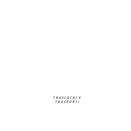
TRASLOCHI E
TRASPORTI​