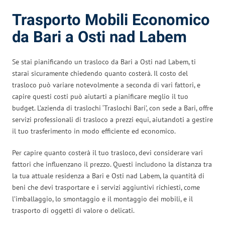
Trasporto Mobili Economico
da Bari a Osti nad Labem
Se stai pianificando un trasloco da Bari a Osti nad Labem, ti
starai sicuramente chiedendo quanto costerà. Il costo del
trasloco può variare notevolmente a seconda di vari fattori, e
capire questi costi può aiutarti a pianificare meglio il tuo
budget. L’azienda di traslochi ‘Traslochi Bari’, con sede a Bari, offre
servizi professionali di trasloco a prezzi equi, aiutandoti a gestire
il tuo trasferimento in modo efficiente ed economico.
Per capire quanto costerà il tuo trasloco, devi considerare vari
fattori che influenzano il prezzo. Questi includono la distanza tra
la tua attuale residenza a Bari e Osti nad Labem, la quantità di
beni che devi trasportare e i servizi aggiuntivi richiesti, come
l’imballaggio, lo smontaggio e il montaggio dei mobili, e il
trasporto di oggetti di valore o delicati.