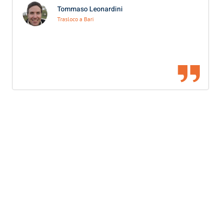
Tommaso Leonardini
Trasloco a Bari