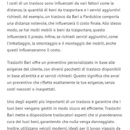
I costi di un trasloco sono influenzati da vari fattori come la
distanza, la quantità di beni da trasportare e i servizi aggiuntivi
richiesti. Ad esempio, un trasloco da Bari a Pardubice comporta
una distanza notevole, che influenzerà il costo finale. Allo stesso
modo, se hai molti mobili o beni da trasportare, questo
influenzerà il prezzo. Infine, se richiedi servizi aggiuntivi, come
l’imballaggio, la smontaggio e il montaggio dei mobili, anche
questi influenzeranno il costo.
Traslochi Bari offre un preventivo personalizzato in base alle
esigenze del cliente, con diversi pacchetti di trasloco disponibili
in base all’entità e ai servizi richiesti. Questo significa che avrai
un preventivo che riflette esattamente le tue esigenze, senza
costi nascosti o inaspettati.
Uno degli aspetti più importanti di un trasloco è garantire che i
tuoi beni vengano gestiti in modo sicuro ed efficiente. Traslochi
Bari mette a disposizione traslocatori esperti che si prenderanno
cura dei tuoi beni, garantendo che nulla venga danneggiato.
Inoltre, utilizzano veicoli moderni, ideali per il lungo viaggio da