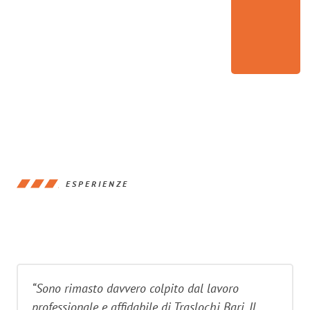
ESPERIENZE
“Sono rimasto davvero colpito dal lavoro
professionale e affidabile di Traslochi Bari. Il