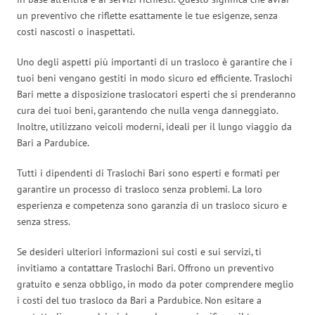
un preventivo che riflette esattamente le tue esigenze, senza
costi nascosti o inaspettati.
Uno degli aspetti più importanti di un trasloco è garantire che i
tuoi beni vengano gestiti in modo sicuro ed efficiente. Traslochi
Bari mette a disposizione traslocatori esperti che si prenderanno
cura dei tuoi beni, garantendo che nulla venga danneggiato.
Inoltre, utilizzano veicoli moderni, ideali per il lungo viaggio da
Bari a Pardubice.
Tutti i dipendenti di Traslochi Bari sono esperti e formati per
garantire un processo di trasloco senza problemi. La loro
esperienza e competenza sono garanzia di un trasloco sicuro e
senza stress.
Se desideri ulteriori informazioni sui costi e sui servizi, ti
invitiamo a contattare Traslochi Bari. Offrono un preventivo
gratuito e senza obbligo, in modo da poter comprendere meglio
i costi del tuo trasloco da Bari a Pardubice. Non esitare a