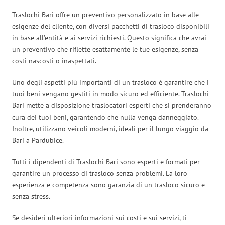
Traslochi Bari offre un preventivo personalizzato in base alle
esigenze del cliente, con diversi pacchetti di trasloco disponibili
in base all’entità e ai servizi richiesti. Questo significa che avrai
un preventivo che riflette esattamente le tue esigenze, senza
costi nascosti o inaspettati.
Uno degli aspetti più importanti di un trasloco è garantire che i
tuoi beni vengano gestiti in modo sicuro ed efficiente. Traslochi
Bari mette a disposizione traslocatori esperti che si prenderanno
cura dei tuoi beni, garantendo che nulla venga danneggiato.
Inoltre, utilizzano veicoli moderni, ideali per il lungo viaggio da
Bari a Pardubice.
Tutti i dipendenti di Traslochi Bari sono esperti e formati per
garantire un processo di trasloco senza problemi. La loro
esperienza e competenza sono garanzia di un trasloco sicuro e
senza stress.
Se desideri ulteriori informazioni sui costi e sui servizi, ti