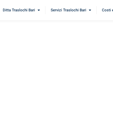
Ditta Traslochi Bari
Servizi Traslochi Bari
Costi 
Bari
rimenta il nostro
servizio