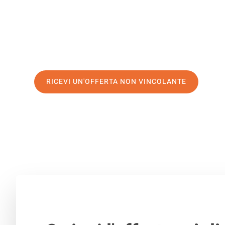
di prima classe
e assicurati i
migliori prezzi in Bari
.
Richiedo ora la tua offerta personalizzata e fai il prim
trasloco senza stress a Budweis
RICEVI UN'OFFERTA NON VINCOLANTE
100% non vincolante – Risposta garantita entro 15 minuti.