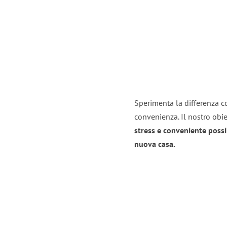
Sperimenta la differenza con
convenienza. Il nostro obie
stress e conveniente possi
nuova casa.