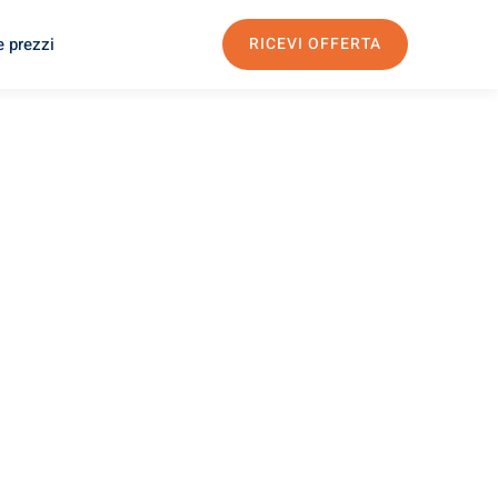
e prezzi
RICEVI OFFERTA