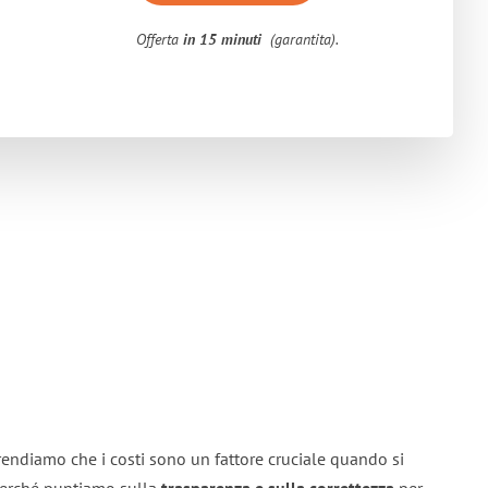
Offerta
in 15 minuti
(garantita).
rendiamo che i costi sono un fattore cruciale quando si