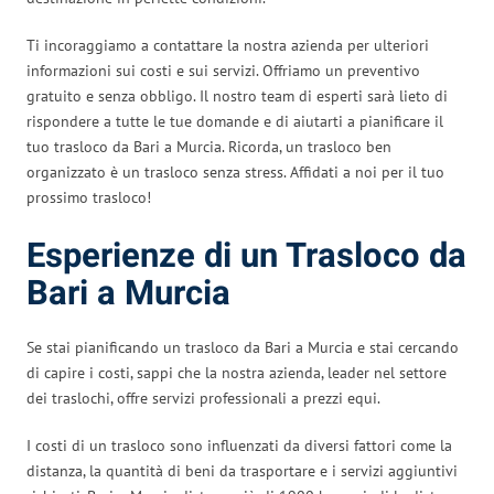
Ti incoraggiamo a contattare la nostra azienda per ulteriori
informazioni sui costi e sui servizi. Offriamo un preventivo
gratuito e senza obbligo. Il nostro team di esperti sarà lieto di
rispondere a tutte le tue domande e di aiutarti a pianificare il
tuo trasloco da Bari a Murcia. Ricorda, un trasloco ben
organizzato è un trasloco senza stress. Affidati a noi per il tuo
prossimo trasloco!
Esperienze di un Trasloco da
Bari a Murcia
Se stai pianificando un trasloco da Bari a Murcia e stai cercando
di capire i costi, sappi che la nostra azienda, leader nel settore
dei traslochi, offre servizi professionali a prezzi equi.
I costi di un trasloco sono influenzati da diversi fattori come la
distanza, la quantità di beni da trasportare e i servizi aggiuntivi