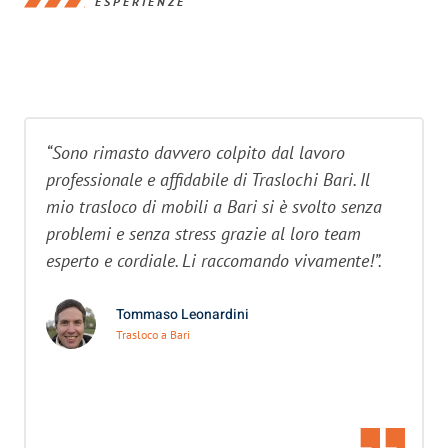
ESPERIENZE
“Sono rimasto davvero colpito dal lavoro
professionale e affidabile di Traslochi Bari. Il
mio trasloco di mobili a Bari si è svolto senza
problemi e senza stress grazie al loro team
esperto e cordiale. Li raccomando vivamente!”.
Tommaso Leonardini
Trasloco a Bari