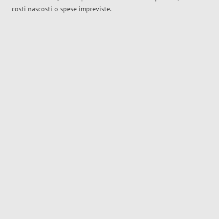
costi nascosti o spese impreviste.