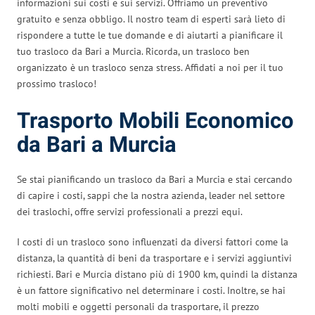
informazioni sui costi e sui servizi. Offriamo un preventivo
gratuito e senza obbligo. Il nostro team di esperti sarà lieto di
rispondere a tutte le tue domande e di aiutarti a pianificare il
tuo trasloco da Bari a Murcia. Ricorda, un trasloco ben
organizzato è un trasloco senza stress. Affidati a noi per il tuo
prossimo trasloco!
Trasporto Mobili Economico
da Bari a Murcia
Se stai pianificando un trasloco da Bari a Murcia e stai cercando
di capire i costi, sappi che la nostra azienda, leader nel settore
dei traslochi, offre servizi professionali a prezzi equi.
I costi di un trasloco sono influenzati da diversi fattori come la
distanza, la quantità di beni da trasportare e i servizi aggiuntivi
richiesti. Bari e Murcia distano più di 1900 km, quindi la distanza
è un fattore significativo nel determinare i costi. Inoltre, se hai
molti mobili e oggetti personali da trasportare, il prezzo