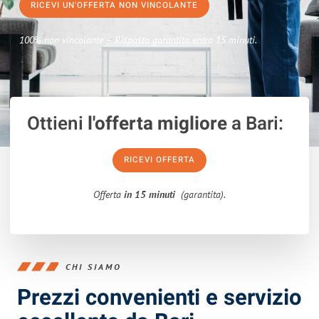
RICEVI UN'OFFERTA NON VINCOLANTE
100% non vincolante – Risposta garantita entro 15 minuti.
Ottieni
l'offerta migliore
a Bari:
RICEVI OFFERTA
Offerta
in 15 minuti
(garantita).
CHI SIAMO
Prezzi convenienti e servizio