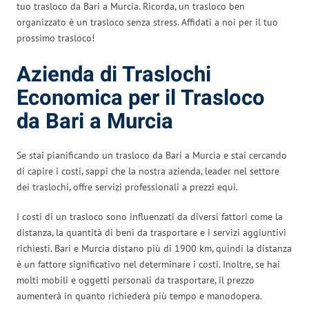
tuo trasloco da Bari a Murcia. Ricorda, un trasloco ben
organizzato è un trasloco senza stress. Affidati a noi per il tuo
prossimo trasloco!
Azienda di Traslochi
Economica per il Trasloco
da Bari a Murcia
Se stai pianificando un trasloco da Bari a Murcia e stai cercando
di capire i costi, sappi che la nostra azienda, leader nel settore
dei traslochi, offre servizi professionali a prezzi equi.
I costi di un trasloco sono influenzati da diversi fattori come la
distanza, la quantità di beni da trasportare e i servizi aggiuntivi
richiesti. Bari e Murcia distano più di 1900 km, quindi la distanza
è un fattore significativo nel determinare i costi. Inoltre, se hai
molti mobili e oggetti personali da trasportare, il prezzo
aumenterà in quanto richiederà più tempo e manodopera.