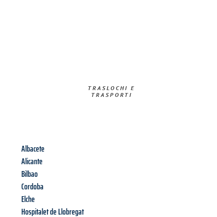
TRASLOCHI E
TRASPORTI​
Albacete
Alicante
Bilbao
Cordoba
Elche
Hospitalet de Llobregat