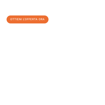
un
trasloco senza stress
e con il massimo comfort:
OTTIENI L'OFFERTA ORA