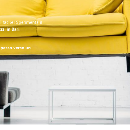
ì facile! Sperimenta il
zzi in Bari
.
o passo verso un