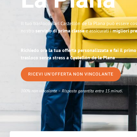
La Plana
Il tuo trasloco Bari Castellón de la Plana può essere cos
nostro
servizio di prima classe
e assicurati i
migliori pre
Richiedo ora la tua offerta personalizzata e fai il prim
trasloco senza stress a Castellón de la Plana
RICEVI UN'OFFERTA NON VINCOLANTE
100% non vincolante – Risposta garantita entro 15 minuti.