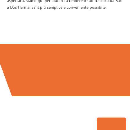
aspettarti. Siamo qui per aiutarti a rendere il tuo trasloco da Bari
a Dos Hermanas il più semplice e conveniente possibile.
Traslochi Bari in numeri: