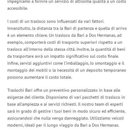
impegniamo a fornire un servizio di altissima qualità a un costo
accessibile.
I costi di un trasloco sono influenzati da vari fattori.
Innanzitutto, la distanza tra la Bari di partenza e quella di arrivo
è un elemento chiave. Un trasloco da Bari a Dos Hermanas, ad
esempio, comporterà costi di trasporto superiori rispetto a un
trasloco all’interno della stessa città. Inoltre, la quantità di beni
da trasportare avrà un impatto significativo sul costo finale.
Infine, servizi aggiuntivi come l’imballaggio, lo smontaggio e il
montaggio dei mobili o la necessità di un deposito temporaneo
possono aumentare il costo totale.
Traslochi Bari offre un preventivo personalizzato in base alle
esigenze del cliente. Disponiamo di vari pacchetti di trasloco in
base all’ampiezza e ai servizi richiesti. Il nostro team di esperti
sarà in grado di gestire i tuoi beni in modo sicuro ed efficiente,
assicurandosi che nulla venga danneggiato. Utilizziamo veicoli
moderni, ideali per il lungo viaggio da Bari a Dos Hermanas.