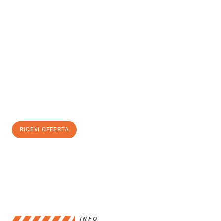
Scopri con Traslochi Bari quanto può essere
facile e senza stress
il tuo trasloco a Bari
. Il nostro team di esperti è pronto ad
assicurarti una transizione senza intoppi nella tua nuova casa.
Ottieni subito
un'offerta non vincolante
e
risparmia € 100:
RICEVI OFFERTA
0299948957
INFO