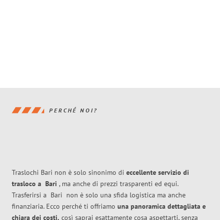
PERCHÉ NOI?
Traslochi Bari non è solo sinonimo di
eccellente
servizio di
trasloco
a
Bari
, ma anche di prezzi trasparenti ed equi.
Trasferirsi a
Bari
non è solo una sfida logistica ma anche
finanziaria. Ecco perché ti offriamo
una panoramica dettagliata e
chiara dei costi,
così saprai esattamente cosa aspettarti, senza