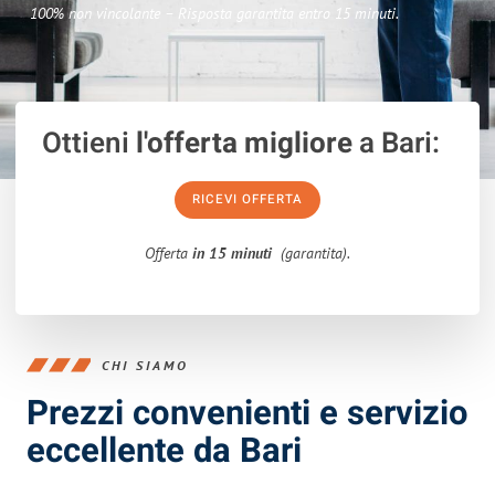
100% non vincolante – Risposta garantita entro 15 minuti.
Ottieni
l'offerta migliore
a Bari:
RICEVI OFFERTA
Offerta
in 15 minuti
(garantita).
CHI SIAMO
Prezzi convenienti e servizio
eccellente da Bari