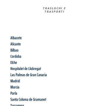
TRASLOCHI E
TRASPORTI​
Albacete
Alicante
Bilbao
Cordoba
Elche
Hospitalet de Llobregat
Las Palmas de Gran Canaria
Madrid
Murcia
Parla
Santa Coloma de Gramanet
Tarragona