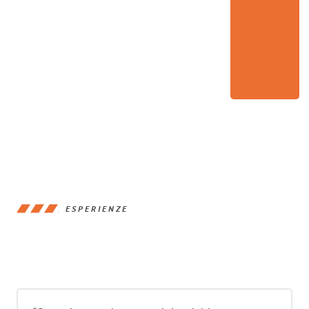
ESPERIENZE