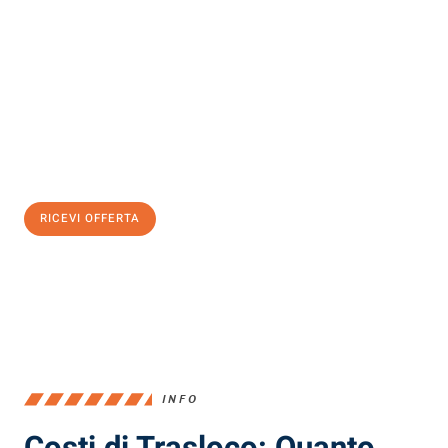
Scopri con Traslochi Bari quanto può essere
facile e senza stress
il tuo trasloco a Bari
. Il nostro team di esperti è pronto ad
assicurarti una transizione senza intoppi nella tua nuova casa.
Ottieni subito
un'offerta non vincolante
e
risparmia € 100:
RICEVI OFFERTA
0299948957
INFO