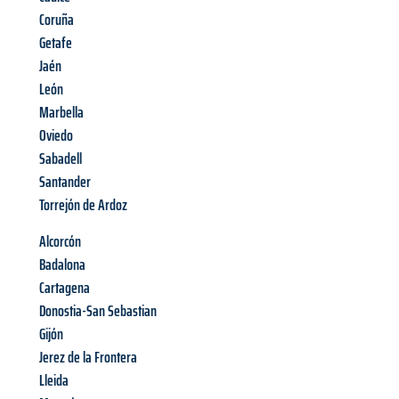
Coruña
Getafe
Jaén
León
Marbella
Oviedo
Sabadell
Santander
Torrejón de Ardoz
Alcorcón
Badalona
Cartagena
Donostia-San Sebastian
Gijón
Jerez de la Frontera
Lleida