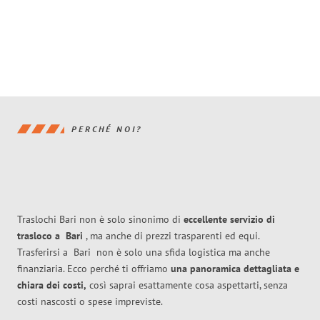
PERCHÉ NOI?
Traslochi Bari non è solo sinonimo di
eccellente
servizio di
trasloco
a
Bari
, ma anche di prezzi trasparenti ed equi.
Trasferirsi a
Bari
non è solo una sfida logistica ma anche
finanziaria. Ecco perché ti offriamo
una panoramica dettagliata e
chiara dei costi,
così saprai esattamente cosa aspettarti, senza
costi nascosti o spese impreviste.