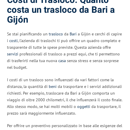
Costi di Trasloco: Quanto
costa un trasloco da Bari a
Gijón
Se stai pianificando un
trasloco
da
Bari
a Gijón e cerchi di capire
i
costi
, l’azienda di traslochi ti può offrire un quadro completo e
trasparente di tutte le spese previste. Questa azienda offre
servizi
professionali di trasloco a prezzi equi, che ti permettono
di trasferirti nella tua nuova
casa
senza stress e senza sorprese
nel budget.
I costi di un trasloco sono influenzati da vari fattori come la
distanza, la quantità di
beni
da trasportare e i servizi addizionali
richiesti. Per esempio, traslocare da Bari a Gijón comporta un
viaggio di oltre 2000 chilometri, il che influenzerà il costo finale.
Allo stesso modo, se hai molti mobili o
oggetti
da trasportare, il
prezzo sarà maggiormente influenzato.
Per offrire un preventivo personalizzato in base alle esigenze del