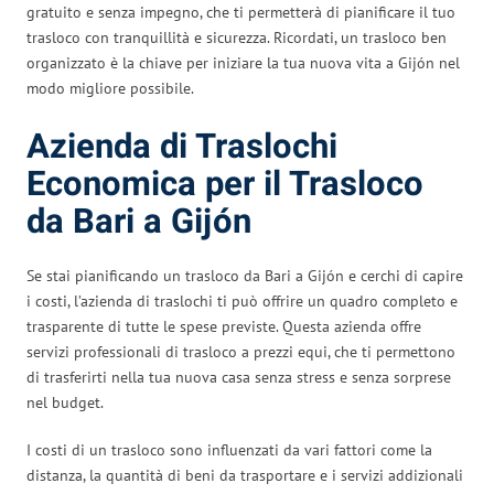
gratuito e senza impegno, che ti permetterà di pianificare il tuo
trasloco con tranquillità e sicurezza. Ricordati, un trasloco ben
organizzato è la chiave per iniziare la tua nuova vita a Gijón nel
modo migliore possibile.
Azienda di Traslochi
Economica per il Trasloco
da Bari a Gijón
Se stai pianificando un trasloco da Bari a Gijón e cerchi di capire
i costi, l’azienda di traslochi ti può offrire un quadro completo e
trasparente di tutte le spese previste. Questa azienda offre
servizi professionali di trasloco a prezzi equi, che ti permettono
di trasferirti nella tua nuova casa senza stress e senza sorprese
nel budget.
I costi di un trasloco sono influenzati da vari fattori come la
distanza, la quantità di beni da trasportare e i servizi addizionali