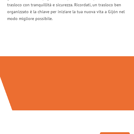
trasloco con tranquillità e sicurezza. Ricordati, un trasloco ben
organizzato è la chiave per iniziare la tua nuova vita a Gijón nel
modo migliore possibile.
Traslochi Bari in numeri: