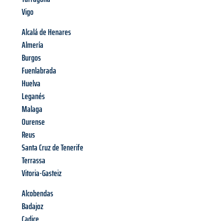
Vigo
Alcalá de Henares
Almería
Burgos
Fuenlabrada
Huelva
Leganés
Malaga
Ourense
Reus
Santa Cruz de Tenerife
Terrassa
Vitoria-Gasteiz
Alcobendas
Badajoz
Cadice