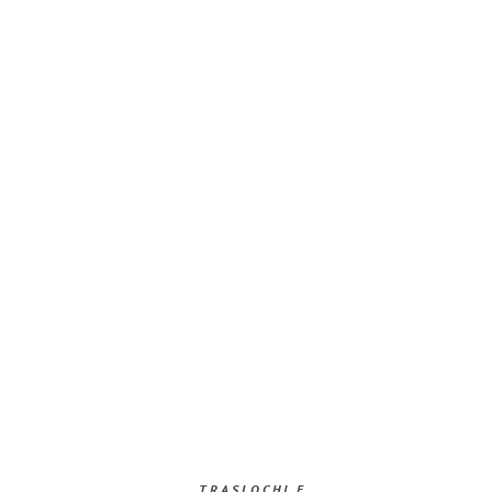
TRASLOCHI E