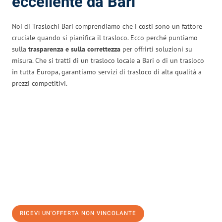
eccellente da Bari
Noi di Traslochi Bari comprendiamo che i costi sono un fattore
cruciale quando si pianifica il trasloco. Ecco perché puntiamo
sulla
trasparenza e sulla correttezza
per offrirti soluzioni su
misura. Che si tratti di un trasloco locale a Bari o di un trasloco
in tutta Europa, garantiamo servizi di trasloco di alta qualità a
prezzi competitivi.
RICEVI UN'OFFERTA NON VINCOLANTE