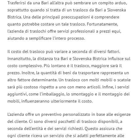
Trasferirsi da una Bari all’altra può sembrare un compito arduo,
soprattutto quando si tratta di un trasloco da Bari a Slovenska
Bistrica. Una delle principali preoccupazioni è comprendere
quanto potrebbe costare un tale trasloco. Fortunatamente,
l’azienda di traslochi offre servizi professionali a prezzi equi,
aiutando a semplificare l’intero processo.
Il costo del trasloco può variare a seconda di diversi fattori.
Innanzitutto, la distanza tra Bari e Slovenska Bistrica influisce sul
costo complessivo. Più lontano è il trasloco, maggiore sarà il
prezzo. Inoltre, la quantità di beni da trasportare rappresenta un
altro fattore determinante. Un trasloco con molti mobili o scatole
sarà più costoso rispetto a uno con meno articoli. Infine, i servizi
aggiuntivi, come l’imballaggio, lo smontaggio e il montaggio dei
mobili, influenzeranno ulteriormente il costo.
L’azienda offre un preventivo personalizzato in base alle esigenze
del cliente. Ci sono diversi pacchetti di trasloco disponibili, a
seconda dell’entità e dei servizi richiesti. Questo assicura che
ogni cliente riceva un servizio che si adatti perfettamente alle