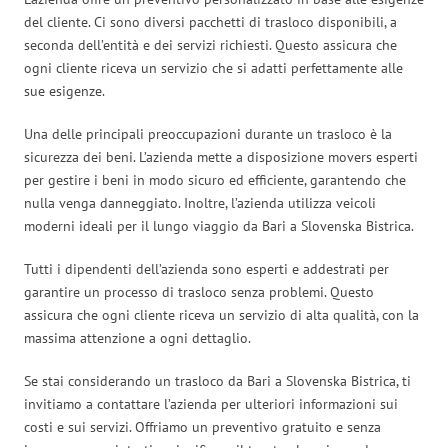
del cliente. Ci sono diversi pacchetti di trasloco disponibili, a
seconda dell’entità e dei servizi richiesti. Questo assicura che
ogni cliente riceva un servizio che si adatti perfettamente alle
sue esigenze.
Una delle principali preoccupazioni durante un trasloco è la
sicurezza dei beni. L’azienda mette a disposizione movers esperti
per gestire i beni in modo sicuro ed efficiente, garantendo che
nulla venga danneggiato. Inoltre, l’azienda utilizza veicoli
moderni ideali per il lungo viaggio da Bari a Slovenska Bistrica.
Tutti i dipendenti dell’azienda sono esperti e addestrati per
garantire un processo di trasloco senza problemi. Questo
assicura che ogni cliente riceva un servizio di alta qualità, con la
massima attenzione a ogni dettaglio.
Se stai considerando un trasloco da Bari a Slovenska Bistrica, ti
invitiamo a contattare l’azienda per ulteriori informazioni sui
costi e sui servizi. Offriamo un preventivo gratuito e senza