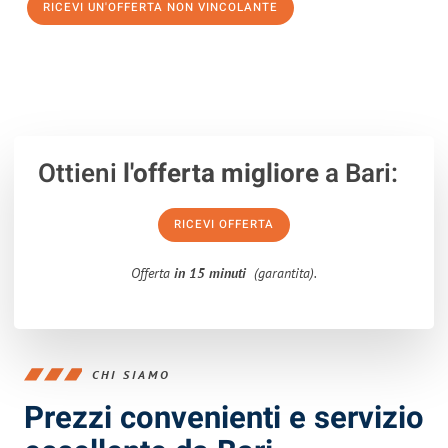
RICEVI UN'OFFERTA NON VINCOLANTE
100% non vincolante – Risposta garantita entro 15 minuti.
Ottieni
l'offerta migliore
a Bari:
RICEVI OFFERTA
Offerta
in 15 minuti
(garantita).
CHI SIAMO
Prezzi convenienti e servizio