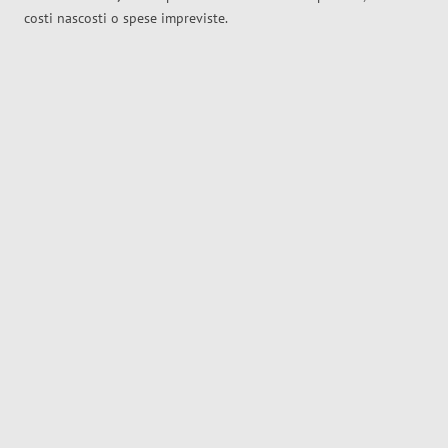
costi nascosti o spese impreviste.