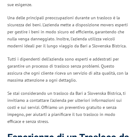
sue esigenze.
Una delle principali preoccupazioni durante un trasloco è la
sicurezza dei beni. L’azienda mette a disposizione movers esperti
per gestire i beni in modo sicuro ed efficiente, garantendo che
nulla venga danneggiato. Inoltre, l’azienda utilizza veicoli
moderni ideali per il lungo viaggio da Bari a Slovenska Bistrica.
Tutti i dipendenti dell’azienda sono esperti e addestrati per
garantire un processo di trasloco senza problemi. Questo
assicura che ogni cliente riceva un servizio di alta qualità, con la
massima attenzione a ogni dettaglio.
Se stai considerando un trasloco da Bari a Slovenska Bistrica, ti
invitiamo a contattare l’azienda per ulteriori informazioni sui
costi e sui servizi. Offriamo un preventivo gratuito e senza
impegno, per aiutarti a pianificare il tuo trasloco in modo
efficace e senza stress.