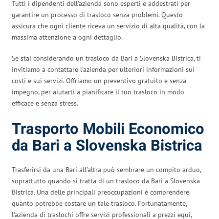
Tutti i dipendenti dell’azienda sono esperti e addestrati per
garantire un processo di trasloco senza problemi. Questo
assicura che ogni cliente riceva un servizio di alta qualità, con la
massima attenzione a ogni dettaglio.
Se stai considerando un trasloco da Bari a Slovenska Bistrica, ti
invitiamo a contattare l’azienda per ulteriori informazioni sui
costi e sui servizi. Offriamo un preventivo gratuito e senza
impegno, per aiutarti a pianificare il tuo trasloco in modo
efficace e senza stress.
Trasporto Mobili Economico
da Bari a Slovenska Bistrica
Trasferirsi da una Bari all’altra può sembrare un compito arduo,
soprattutto quando si tratta di un trasloco da Bari a Slovenska
Bistrica. Una delle principali preoccupazioni è comprendere
quanto potrebbe costare un tale trasloco. Fortunatamente,
l’azienda di traslochi offre servizi professionali a prezzi equi,