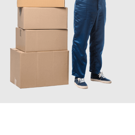
INFORMATI ORA