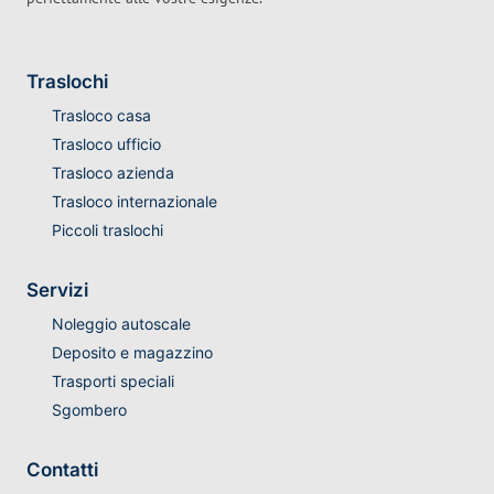
Traslochi
Trasloco casa
Trasloco ufficio
Trasloco azienda
Trasloco internazionale
Piccoli traslochi
Servizi
Noleggio autoscale
Deposito e magazzino
Trasporti speciali
Sgombero
Contatti