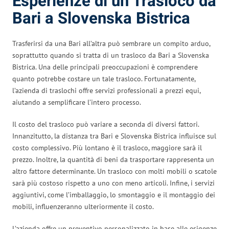
Esperienze di un Trasloco da
Bari a Slovenska Bistrica
Trasferirsi da una Bari all’altra può sembrare un compito arduo,
soprattutto quando si tratta di un trasloco da Bari a Slovenska
Bistrica. Una delle principali preoccupazioni è comprendere
quanto potrebbe costare un tale trasloco. Fortunatamente,
l’azienda di traslochi offre servizi professionali a prezzi equi,
aiutando a semplificare l’intero processo.
Il costo del trasloco può variare a seconda di diversi fattori.
Innanzitutto, la distanza tra Bari e Slovenska Bistrica influisce sul
costo complessivo. Più lontano è il trasloco, maggiore sarà il
prezzo. Inoltre, la quantità di beni da trasportare rappresenta un
altro fattore determinante. Un trasloco con molti mobili o scatole
sarà più costoso rispetto a uno con meno articoli. Infine, i servizi
aggiuntivi, come l’imballaggio, lo smontaggio e il montaggio dei
mobili, influenzeranno ulteriormente il costo.
L’azienda offre un preventivo personalizzato in base alle esigenze