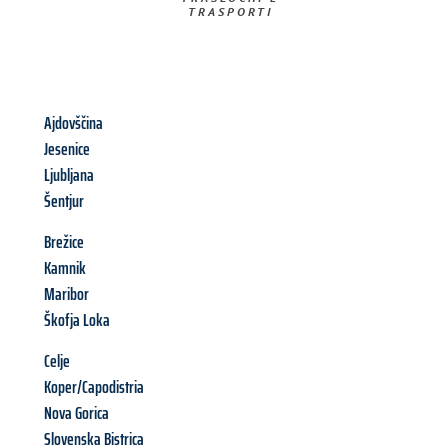
TRASPORTI​
Ajdovščina
Jesenice
Ljubljana
Šentjur
Brežice
Kamnik
Maribor
Škofja Loka
Celje
Koper/Capodistria
Nova Gorica
Slovenska Bistrica