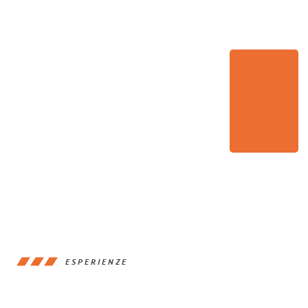
ESPERIENZE