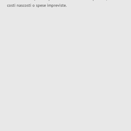
costi nascosti o spese impreviste.