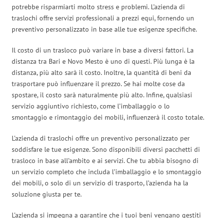
potrebbe risparmiarti molto stress e problemi. L’azienda di
traslochi offre servizi professionali a prezzi equi, fornendo un
preventivo personalizzato in base alle tue esigenze specifiche.
Il costo di un trasloco può variare in base a diversi fattori. La
distanza tra Bari e Novo Mesto è uno di questi. Più lunga è la
distanza, più alto sarà il costo. Inoltre, la quantità di beni da
trasportare può influenzare il prezzo. Se hai molte cose da
spostare, il costo sarà naturalmente più alto. Infine, qualsiasi
servizio aggiuntivo richiesto, come l’imballaggio o lo
smontaggio e rimontaggio dei mobili, influenzerà il costo totale.
L’azienda di traslochi offre un preventivo personalizzato per
soddisfare le tue esigenze. Sono disponibili diversi pacchetti di
trasloco in base all’ambito e ai servizi. Che tu abbia bisogno di
un servizio completo che includa l’imballaggio e lo smontaggio
dei mobili, o solo di un servizio di trasporto, l’azienda ha la
soluzione giusta per te.
L’azienda si impegna a garantire che i tuoi beni vengano gestiti