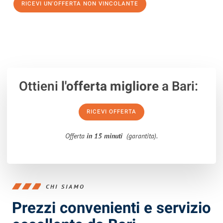
RICEVI UN'OFFERTA NON VINCOLANTE
100% non vincolante – Risposta garantita entro 15 minuti.
Ottieni
l'offerta migliore
a Bari:
RICEVI OFFERTA
Offerta
in 15 minuti
(garantita).
CHI SIAMO
Prezzi convenienti e servizio