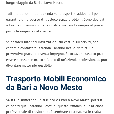
lungo viaggio da Bari a Novo Mesto.
Tutti i dipendenti dell’azienda sono esperti e addestrati per
garantire un processo di trasloco senza problemi. Sono dedicati
a fornire un servizio di alta qualità, mettendo sempre al primo
posto le esigenze del cliente.
Se desideri ulteriori informazioni sui costi e sui servizi, non
esitare a contattare l’azienda. Saranno lieti di fornirti un
preventivo gratuito e senza impegno. Ricorda, un trasloco può
essere stressante, ma con l’aiuto di un’azienda professionale, può
diventare molto più gestibile.
Trasporto Mobili Economico
da Bari a Novo Mesto
Se stai pianificando un trasloco da Bari a Novo Mesto, potresti
chiederti quali saranno i costi di questo. Affidarsi a un’azienda
professionale di traslochi può sembrare costoso, ma in realtà