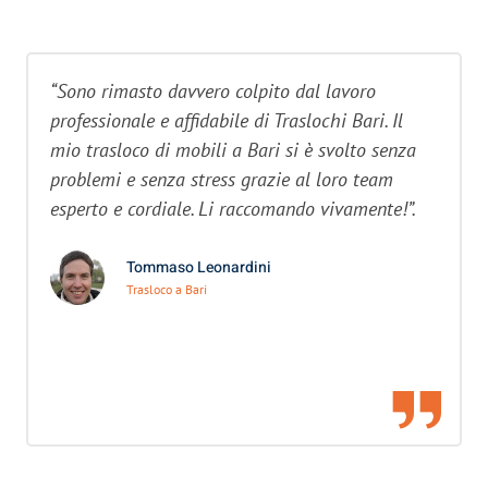
“Sono rimasto davvero colpito dal lavoro
professionale e affidabile di Traslochi Bari. Il
mio trasloco di mobili a Bari si è svolto senza
problemi e senza stress grazie al loro team
esperto e cordiale. Li raccomando vivamente!”.
Tommaso Leonardini
Trasloco a Bari