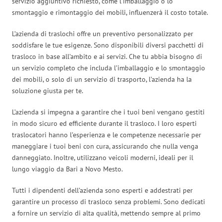
servizio aggiuntivo richiesto, come l’imballaggio o lo
smontaggio e rimontaggio dei mobili, influenzerà il costo totale.
L’azienda di traslochi offre un preventivo personalizzato per
soddisfare le tue esigenze. Sono disponibili diversi pacchetti di
trasloco in base all’ambito e ai servizi. Che tu abbia bisogno di
un servizio completo che includa l’imballaggio e lo smontaggio
dei mobili, o solo di un servizio di trasporto, l’azienda ha la
soluzione giusta per te.
L’azienda si impegna a garantire che i tuoi beni vengano gestiti
in modo sicuro ed efficiente durante il trasloco. I loro esperti
traslocatori hanno l’esperienza e le competenze necessarie per
maneggiare i tuoi beni con cura, assicurando che nulla venga
danneggiato. Inoltre, utilizzano veicoli moderni, ideali per il
lungo viaggio da Bari a Novo Mesto.
Tutti i dipendenti dell’azienda sono esperti e addestrati per
garantire un processo di trasloco senza problemi. Sono dedicati
a fornire un servizio di alta qualità, mettendo sempre al primo