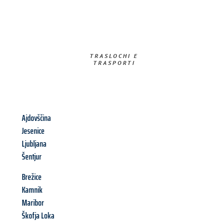
TRASLOCHI E
TRASPORTI​
Ajdovščina
Jesenice
Ljubljana
Šentjur
Brežice
Kamnik
Maribor
Škofja Loka