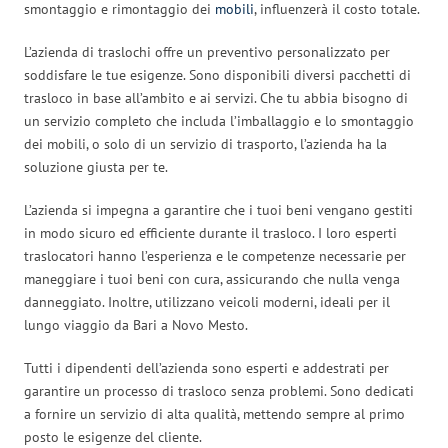
smontaggio e rimontaggio dei
mobili
, influenzerà il costo totale.
L’azienda di traslochi offre un preventivo personalizzato per
soddisfare le tue esigenze. Sono disponibili diversi pacchetti di
trasloco in base all’ambito e ai servizi. Che tu abbia bisogno di
un servizio completo che includa l’imballaggio e lo smontaggio
dei mobili, o solo di un servizio di trasporto, l’azienda ha la
soluzione giusta per te.
L’azienda si impegna a garantire che i tuoi beni vengano gestiti
in modo sicuro ed efficiente durante il trasloco. I loro esperti
traslocatori hanno l’esperienza e le competenze necessarie per
maneggiare i tuoi beni con cura, assicurando che nulla venga
danneggiato. Inoltre, utilizzano veicoli moderni, ideali per il
lungo viaggio da Bari a Novo Mesto.
Tutti i dipendenti dell’azienda sono esperti e addestrati per
garantire un processo di trasloco senza problemi. Sono dedicati
a fornire un servizio di alta qualità, mettendo sempre al primo
posto le esigenze del cliente.