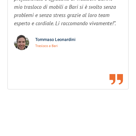
mio trasloco di mobili a Bari si è svolto senza
problemi e senza stress grazie al loro team
esperto e cordiale. Li raccomando vivamente!”.
Tommaso Leonardini
Trasloco a Bari