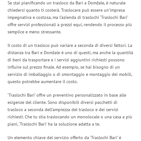
Se stai pianificando un trasloco da Bari a Domžale, è naturale
chiedersi quanto ti costerà. Traslocare può essere un’impresa
impegnativa e costosa, ma l’azienda di traslochi ‘Traslochi Bari’
offre servizi professionali a prezzi equi, rendendo il processo più
semplice e meno stressante.
Il costo di un trasloco può variare a seconda di diversi fattori. La
distanza tra Bari e Domžale è uno di questi, ma anche la quantità
di beni da trasportare e i servizi aggiuntivi richiesti possono
influire sul prezzo finale. Ad esempio, se hai bisogno di un
servizio di imballaggio o di smontaggio e montaggio dei mobili,
questo potrebbe aumentare il costo.
‘Traslochi Bari’ offre un preventivo personalizzato in base alle
esigenze del cliente. Sono disponibili diversi pacchetti di
trasloco a seconda dell’ampiezza del trasloco e dei servizi
richiesti. Che tu stia traslocando un monolocale o una casa a più
piani, ‘Traslochi Bari’ ha la soluzione adatta a te.
Un elemento chiave del servizio offerto da ‘Traslochi Bari’ è