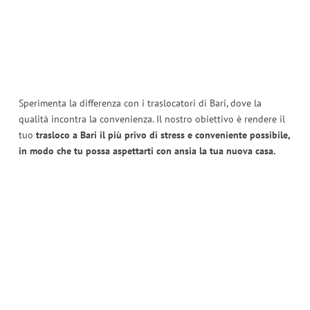
Sperimenta la differenza con i traslocatori di Bari, dove la
qualità incontra la convenienza. Il nostro obiettivo è rendere il
tuo
trasloco a Bari il più privo di stress e conveniente possibile,
in modo che tu possa aspettarti con ansia la tua nuova casa.