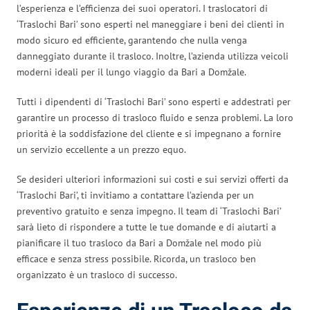
l’esperienza e l’efficienza dei suoi operatori. I traslocatori di
‘Traslochi Bari’ sono esperti nel maneggiare i beni dei clienti in
modo sicuro ed efficiente, garantendo che nulla venga
danneggiato durante il trasloco. Inoltre, l’azienda utilizza veicoli
moderni ideali per il lungo viaggio da Bari a Domžale.
Tutti i dipendenti di ‘Traslochi Bari’ sono esperti e addestrati per
garantire un processo di trasloco fluido e senza problemi. La loro
priorità è la soddisfazione del cliente e si impegnano a fornire
un servizio eccellente a un prezzo equo.
Se desideri ulteriori informazioni sui costi e sui servizi offerti da
‘Traslochi Bari’, ti invitiamo a contattare l’azienda per un
preventivo gratuito e senza impegno. Il team di ‘Traslochi Bari’
sarà lieto di rispondere a tutte le tue domande e di aiutarti a
pianificare il tuo trasloco da Bari a Domžale nel modo più
efficace e senza stress possibile. Ricorda, un trasloco ben
organizzato è un trasloco di successo.