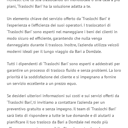
piani, ‘Traslochi Bari’ ha la soluzione adatta a te.
Un elemento chiave del servizio offerto da ‘Traslochi Bari’ è
l’esperienza e l’efficienza dei suoi operatori. I traslocatori di
‘Traslochi Bari’ sono esperti nel maneggiare i beni dei clienti in
modo sicuro ed efficiente, garantendo che nulla venga
danneggiato durante il trasloco. Inoltre, l’azienda utilizza veicoli
moderni ideali per il lungo viaggio da Bari a Domžale.
Tutti i dipendenti di ‘Traslochi Bari’ sono esperti e addestrati per
garantire un processo di trasloco fluido e senza problemi. La loro
priorità è la soddisfazione del cliente e si impegnano a fornire
un servizio eccellente a un prezzo equo.
Se desideri ulteriori informazioni sui costi e sui servizi offerti da
‘Traslochi Bari’, ti invitiamo a contattare l’azienda per un
preventivo gratuito e senza impegno. Il team di ‘Traslochi Bari’
sarà lieto di rispondere a tutte le tue domande e di aiutarti a
pianificare il tuo trasloco da Bari a Domžale nel modo più