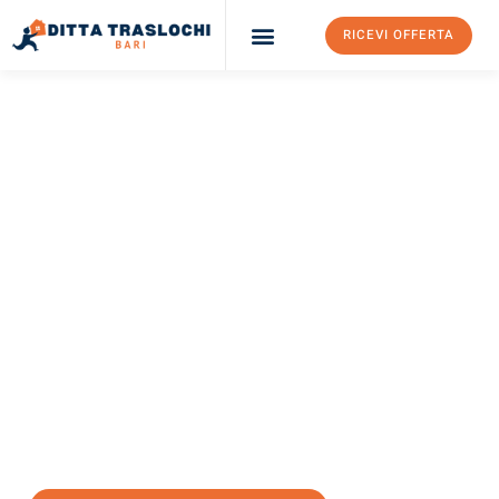
RICEVI OFFERTA
Ditta Traslochi Bari
Servizi Traslochi Bari
Costi e prezzi
TRASLOCHI BARI
Traslochi Bari
Domžale
Il tuo trasloco Bari Domžale può essere così facile! Sperimenta il
nostro
servizio di prima classe
e assicurati i
migliori prezzi in
Bari
.
Richiedo ora la tua offerta personalizzata e fai il primo passo
verso un trasloco senza stress a Domžale