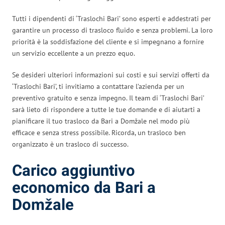
Tutti i dipendenti di ‘Traslochi Bari’ sono esperti e addestrati per
garantire un processo di trasloco fluido e senza problemi. La loro
priorità è la soddisfazione del cliente e si impegnano a fornire
un servizio eccellente a un prezzo equo.
Se desideri ulteriori informazioni sui costi e sui servizi offerti da
‘Traslochi Bari’, ti invitiamo a contattare l’azienda per un
preventivo gratuito e senza impegno. Il team di ‘Traslochi Bari’
sarà lieto di rispondere a tutte le tue domande e di aiutarti a
pianificare il tuo trasloco da Bari a Domžale nel modo più
efficace e senza stress possibile. Ricorda, un trasloco ben
organizzato è un trasloco di successo.
Carico aggiuntivo
economico da Bari a
Domžale