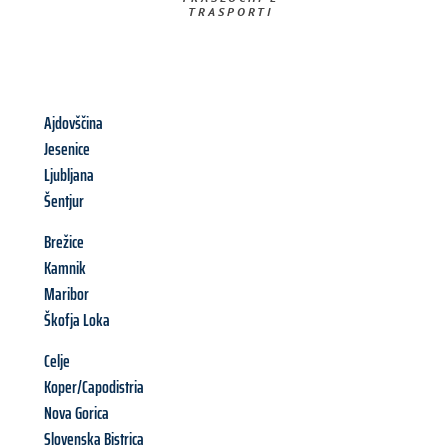
TRASPORTI​
Ajdovščina
Jesenice
Ljubljana
Šentjur
Brežice
Kamnik
Maribor
Škofja Loka
Celje
Koper/Capodistria
Nova Gorica
Slovenska Bistrica