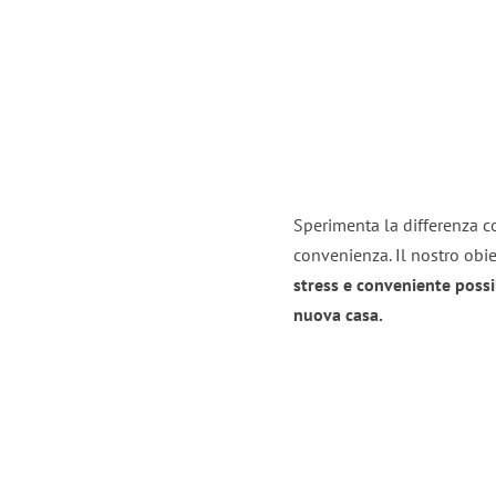
Sperimenta la differenza con
convenienza. Il nostro obie
stress e conveniente possi
nuova casa.