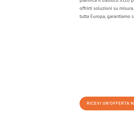
pianifica il trasloco. Ecco
offrirti soluzioni su misura.
tutta Europa, garantiamo ser
RICEVI UN'OFFERTA 