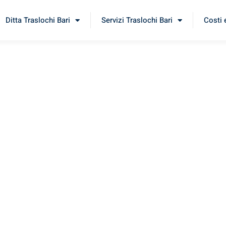
Ditta Traslochi Bari
Servizi Traslochi Bari
Costi 
Bari
enta il nostro
servizio di