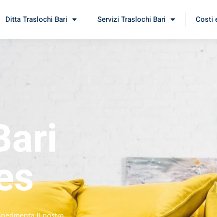
Ditta Traslochi Bari
Servizi Traslochi Bari
Costi 
Bari
es
Sperimenta il nostro