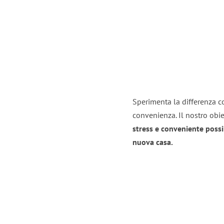
Sperimenta la differenza con
convenienza. Il nostro obie
stress e conveniente possi
nuova casa.