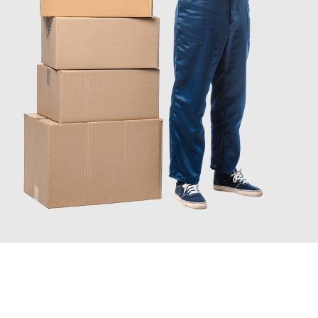
INFORMATI ORA