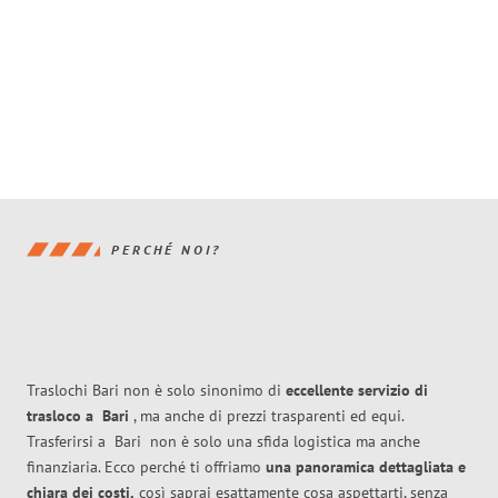
PERCHÉ NOI?
Traslochi Bari non è solo sinonimo di
eccellente
servizio di
trasloco
a
Bari
, ma anche di prezzi trasparenti ed equi.
Trasferirsi a
Bari
non è solo una sfida logistica ma anche
finanziaria. Ecco perché ti offriamo
una panoramica dettagliata e
chiara dei costi,
così saprai esattamente cosa aspettarti, senza