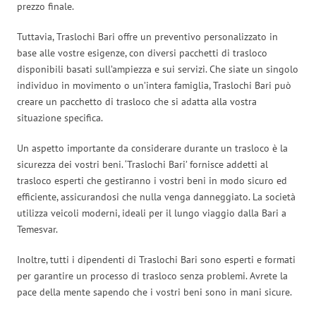
prezzo finale.
Tuttavia, Traslochi Bari offre un preventivo personalizzato in
base alle vostre esigenze, con diversi pacchetti di trasloco
disponibili basati sull’ampiezza e sui servizi. Che siate un singolo
individuo in movimento o un’intera famiglia, Traslochi Bari può
creare un pacchetto di trasloco che si adatta alla vostra
situazione specifica.
Un aspetto importante da considerare durante un trasloco è la
sicurezza dei vostri beni. ‘Traslochi Bari’ fornisce addetti al
trasloco esperti che gestiranno i vostri beni in modo sicuro ed
efficiente, assicurandosi che nulla venga danneggiato. La società
utilizza veicoli moderni, ideali per il lungo viaggio dalla Bari a
Temesvar.
Inoltre, tutti i dipendenti di Traslochi Bari sono esperti e formati
per garantire un processo di trasloco senza problemi. Avrete la
pace della mente sapendo che i vostri beni sono in mani sicure.