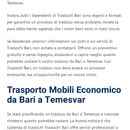
Temesvar.
Inoltre, tutti i dipendenti di Traslochi Bari sono esperti e formati
per garantire un processo di trasloco senza problemi. Avrete la
pace della mente sapendo che i vostri beni sono in mani sicure.
Se desiderate ulteriori informazioni sui costi e sui servizi di
Traslochi Bari, non esitate a contattarli. Offrono un preventivo
gratuito e senza impegno, aiutandovi a capire meglio quanto
potrebbe costare il vostro trasloco da Bari a Temesvar. Con
Traslochi Bari, un trasloco non deve essere un processo
stressante, ma un’opportunità per un nuovo inizio.
Trasporto Mobili Economico
da Bari a Temesvar
Se state pianificando un trasloco da Bari a Temesvar, è naturale
chiedersi quanto potrebbe costare. La buona notizia è che
l’azienda di traslochi Traslochi Bari offre servizi professionali a