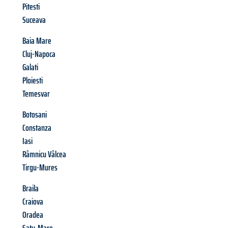
Pitesti
Suceava
Baia Mare
Cluj-Napoca
Galati
Ploiesti
Temesvar
Botosani
Constanza
Iasi
Râmnicu Vâlcea
Tirgu-Mures
Braila
Craiova
Oradea