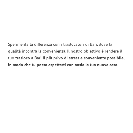
Sperimenta la differenza con i traslocatori di Bari, dove la
qualità incontra la convenienza. Il nostro obiettivo è rendere il
tuo
trasloco a Bari il più privo di stress e conveniente possibile,
in modo che tu possa aspettarti con ansia la tua nuova casa.