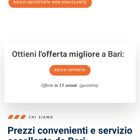
RICEVI UN'OFFERTA NON VINCOLANTE
100% non vincolante – Risposta garantita entro 15 minuti.
Ottieni
l'offerta migliore
a Bari:
RICEVI OFFERTA
Offerta
in 15 minuti
(garantita).
CHI SIAMO
Prezzi convenienti e servizio