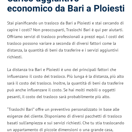
economico da Bari a Ploiesti
Stai pianificando un trasloco da Bari a Ploiesti e stai cercando di
capire i costi? Non preoccuparti, Traslochi Bari è qui per aiutarti.
Offriamo servizi di trasloco professionali a prezzi equi. I costi del
trasloco possono variare a seconda di diversi fattori come la
distanza, la quantità di beni da trasferire e i servizi aggiuntivi
richiesti.
La distanza tra Bari e Ploiesti è uno dei principali fattori che
influenzano il costo del trasloco. Più lunga è la distanza, più alto
sarà il costo del trasloco. Inoltre, la quantità di beni da trasferire
può anche influenzare il costo. Se hai molti mobili o oggetti
pesanti, il costo del trasloco sarà probabilmente più alto.
“Traslochi Bari” offre un preventivo personalizzato in base alle
esigenze del cliente. Disponiamo di diversi pacchetti di trasloco
basati sull’ampiezza e sui servizi richiesti. Che tu stia traslocando
un appartamento di piccole dimensioni o una grande casa,