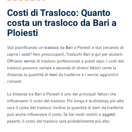
Costi di Trasloco: Quanto
costa un trasloco da Bari a
Ploiesti
Stai pianificando un
trasloco
da
Bari
a Ploiesti e stai cercando di
capire i
costi
? Non preoccuparti, Traslochi Bari è qui per aiutarti.
Offriamo
servizi
di trasloco professionali a prezzi equi. I costi del
trasloco possono variare a seconda di diversi fattori come la
distanza, la quantità di
beni
da trasferire e i servizi aggiuntivi
richiesti.
La distanza tra Bari e Ploiesti è uno dei principali fattori che
influenzano il costo del trasloco. Più lunga è la distanza, più alto
sarà il costo del trasloco. Inoltre, la quantità di beni da trasferire
può anche influenzare il costo. Se hai molti mobili o
oggetti
pesanti, il costo del trasloco sarà probabilmente più alto.