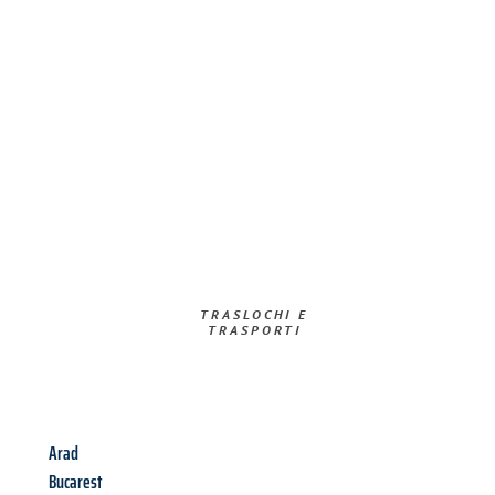
TRASLOCHI E
TRASPORTI​
Arad
Bucarest