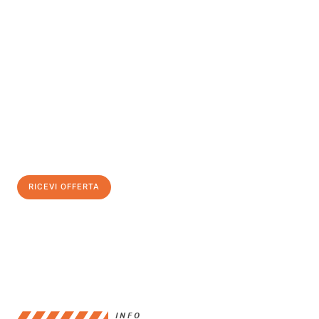
Scopri con Traslochi Bari quanto può essere
facile e senza stress
il tuo trasloco a Bari
. Il nostro team di esperti è pronto ad
assicurarti una transizione senza intoppi nella tua nuova casa.
Ottieni subito
un'offerta non vincolante
e
risparmia € 100:
RICEVI OFFERTA
0299948957
INFO