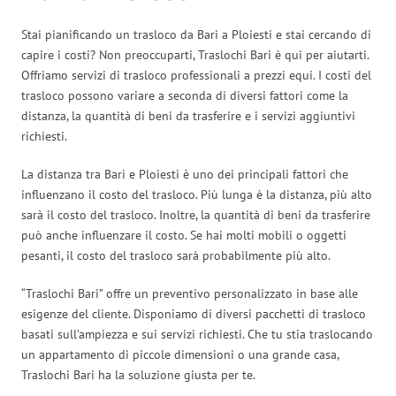
Stai pianificando un trasloco da Bari a Ploiesti e stai cercando di
capire i costi? Non preoccuparti, Traslochi Bari è qui per aiutarti.
Offriamo servizi di trasloco professionali a prezzi equi. I costi del
trasloco possono variare a seconda di diversi fattori come la
distanza, la quantità di beni da trasferire e i servizi aggiuntivi
richiesti.
La distanza tra Bari e Ploiesti è uno dei principali fattori che
influenzano il costo del trasloco. Più lunga è la distanza, più alto
sarà il costo del trasloco. Inoltre, la quantità di beni da trasferire
può anche influenzare il costo. Se hai molti mobili o oggetti
pesanti, il costo del trasloco sarà probabilmente più alto.
“Traslochi Bari” offre un preventivo personalizzato in base alle
esigenze del cliente. Disponiamo di diversi pacchetti di trasloco
basati sull’ampiezza e sui servizi richiesti. Che tu stia traslocando
un appartamento di piccole dimensioni o una grande casa,
Traslochi Bari ha la soluzione giusta per te.