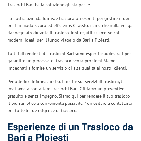
Traslochi Bari ha la soluzione giusta per te.
La nostra azienda fornisce traslocatori esperti per gestire i tuoi
beni in modo sicuro ed efficiente. Ci assicuriamo che nulla venga
danneggiato durante il trasloco. Inoltre, utilizziamo veicoli
moderni ideali per il lungo viaggio da Bari a Ploiesti.
Tutti i dipendenti di Traslochi Bari sono esperti e addestrati per
garantire un processo di trasloco senza problemi. Siamo
impegnati a fornire un servizio di alta qualità ai nostri clienti.
Per ulteriori informazioni sui costi e sui servizi di trasloco, ti
invitiamo a contattare Traslochi Bari. Offriamo un preventivo
gratuito e senza impegno. Siamo qui per rendere il tuo trasloco
il più semplice e conveniente possibile. Non esitare a contattarci
per tutte le tue esigenze di trasloco.
Esperienze di un Trasloco da
Bari a Ploiesti