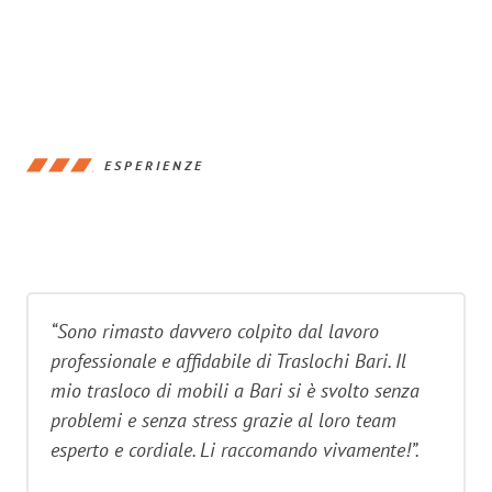
ESPERIENZE
“Sono rimasto davvero colpito dal lavoro
professionale e affidabile di Traslochi Bari. Il
mio trasloco di mobili a Bari si è svolto senza
problemi e senza stress grazie al loro team
esperto e cordiale. Li raccomando vivamente!”.