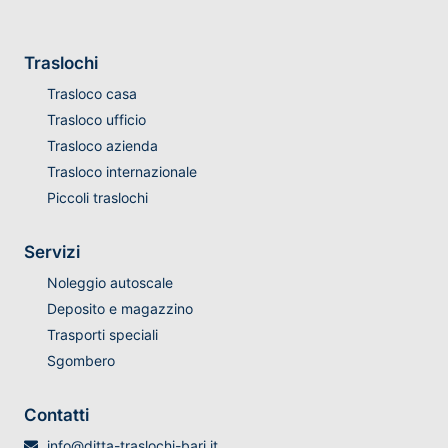
Traslochi
Trasloco casa
Trasloco ufficio
Trasloco azienda
Trasloco internazionale
Piccoli traslochi
Servizi
Noleggio autoscale
Deposito e magazzino
Trasporti speciali
Sgombero
Contatti
info@ditta-traslochi-bari.it