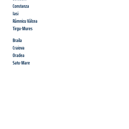
Constanza
Iasi
Râmnicu Vâlcea
Tirgu-Mures
Braila
Craiova
Oradea
Satu-Mare
Richiedi ora la tua
offerta
al
miglior
prezzo !