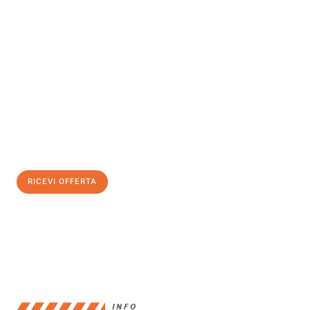
Scopri con Traslochi Bari quanto può essere
facile e senza stress
il tuo trasloco a Bari
. Il nostro team di esperti è pronto ad
assicurarti una transizione senza intoppi nella tua nuova casa.
Ottieni subito
un'offerta non vincolante
e
risparmia € 100:
RICEVI OFFERTA
0299948957
INFO