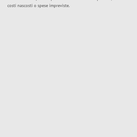
costi nascosti o spese impreviste.