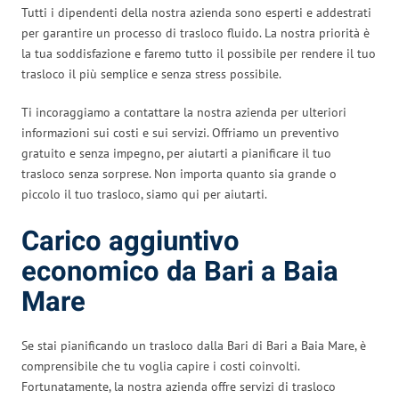
Tutti i dipendenti della nostra azienda sono esperti e addestrati
per garantire un processo di trasloco fluido. La nostra priorità è
la tua soddisfazione e faremo tutto il possibile per rendere il tuo
trasloco il più semplice e senza stress possibile.
Ti incoraggiamo a contattare la nostra azienda per ulteriori
informazioni sui costi e sui servizi. Offriamo un preventivo
gratuito e senza impegno, per aiutarti a pianificare il tuo
trasloco senza sorprese. Non importa quanto sia grande o
piccolo il tuo trasloco, siamo qui per aiutarti.
Carico aggiuntivo
economico da Bari a Baia
Mare
Se stai pianificando un trasloco dalla Bari di Bari a Baia Mare, è
comprensibile che tu voglia capire i costi coinvolti.
Fortunatamente, la nostra azienda offre servizi di trasloco