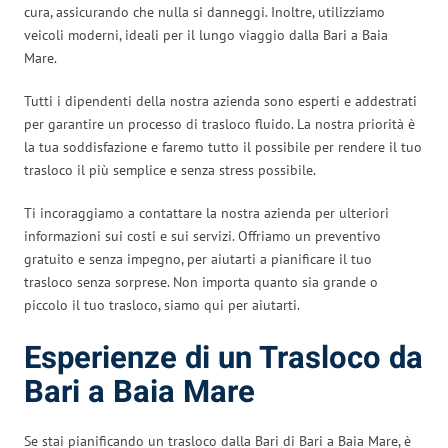
cura, assicurando che nulla si danneggi. Inoltre, utilizziamo
veicoli moderni, ideali per il lungo viaggio dalla Bari a Baia
Mare.
Tutti i dipendenti della nostra azienda sono esperti e addestrati
per garantire un processo di trasloco fluido. La nostra priorità è
la tua soddisfazione e faremo tutto il possibile per rendere il tuo
trasloco il più semplice e senza stress possibile.
Ti incoraggiamo a contattare la nostra azienda per ulteriori
informazioni sui costi e sui servizi. Offriamo un preventivo
gratuito e senza impegno, per aiutarti a pianificare il tuo
trasloco senza sorprese. Non importa quanto sia grande o
piccolo il tuo trasloco, siamo qui per aiutarti.
Esperienze di un Trasloco da
Bari a Baia Mare
Se stai pianificando un trasloco dalla Bari di Bari a Baia Mare, è