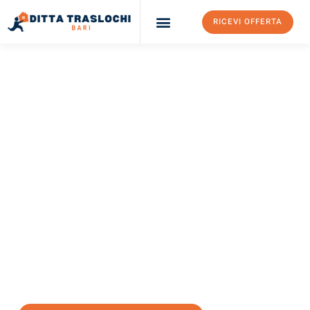
RICEVI OFFERTA
Ditta Traslochi Bari
Servizi Traslochi Bari
Costi e prezzi
TRASLOCHI BARI
Traslochi Bari
Baia Mare
Il tuo trasloco Bari Baia Mare può essere così facile! Sperimenta
il nostro
servizio di prima classe
e assicurati i
migliori prezzi in
Bari
.
Richiedo ora la tua offerta personalizzata e fai il primo passo
verso un trasloco senza stress a Baia Mare