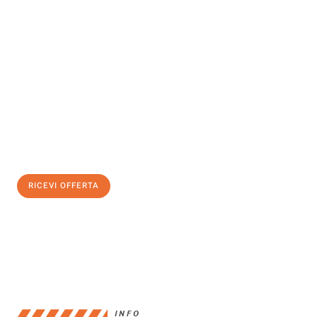
Scopri con Traslochi Bari quanto può essere
facile e senza stress
il tuo trasloco a Bari
. Il nostro team di esperti è pronto ad
assicurarti una transizione senza intoppi nella tua nuova casa.
Ottieni subito
un'offerta non vincolante
e
risparmia € 100:
RICEVI OFFERTA
0299948957
INFO