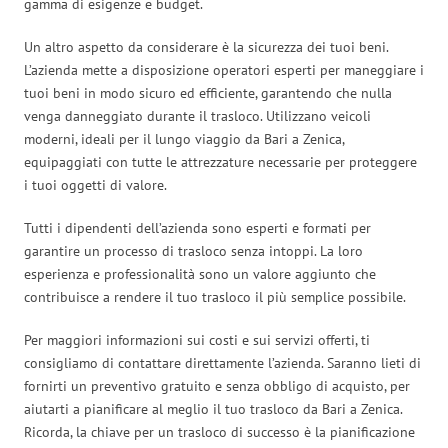
gamma di esigenze e budget.
Un altro aspetto da considerare è la sicurezza dei tuoi beni.
L’azienda mette a disposizione operatori esperti per maneggiare i
tuoi beni in modo sicuro ed efficiente, garantendo che nulla
venga danneggiato durante il trasloco. Utilizzano veicoli
moderni, ideali per il lungo viaggio da Bari a Zenica,
equipaggiati con tutte le attrezzature necessarie per proteggere
i tuoi oggetti di valore.
Tutti i dipendenti dell’azienda sono esperti e formati per
garantire un processo di trasloco senza intoppi. La loro
esperienza e professionalità sono un valore aggiunto che
contribuisce a rendere il tuo trasloco il più semplice possibile.
Per maggiori informazioni sui costi e sui servizi offerti, ti
consigliamo di contattare direttamente l’azienda. Saranno lieti di
fornirti un preventivo gratuito e senza obbligo di acquisto, per
aiutarti a pianificare al meglio il tuo trasloco da Bari a Zenica.
Ricorda, la chiave per un trasloco di successo è la pianificazione