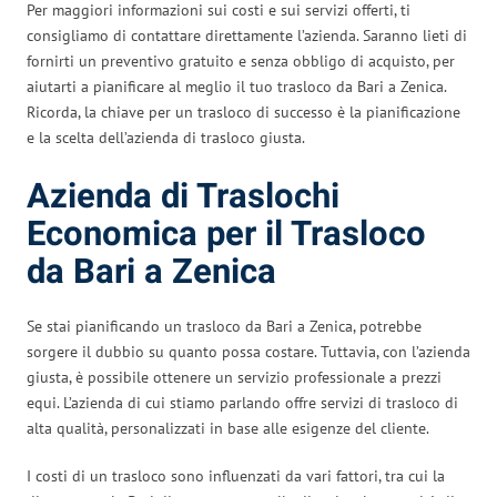
Per maggiori informazioni sui costi e sui servizi offerti, ti
consigliamo di contattare direttamente l’azienda. Saranno lieti di
fornirti un preventivo gratuito e senza obbligo di acquisto, per
aiutarti a pianificare al meglio il tuo trasloco da Bari a Zenica.
Ricorda, la chiave per un trasloco di successo è la pianificazione
e la scelta dell’azienda di trasloco giusta.
Azienda di Traslochi
Economica per il Trasloco
da Bari a Zenica
Se stai pianificando un trasloco da Bari a Zenica, potrebbe
sorgere il dubbio su quanto possa costare. Tuttavia, con l’azienda
giusta, è possibile ottenere un servizio professionale a prezzi
equi. L’azienda di cui stiamo parlando offre servizi di trasloco di
alta qualità, personalizzati in base alle esigenze del cliente.
I costi di un trasloco sono influenzati da vari fattori, tra cui la