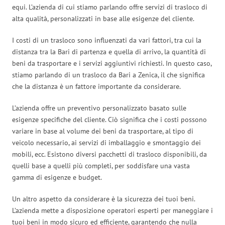
equi. L’azienda di cui stiamo parlando offre servizi di trasloco di
alta qualità, personalizzati in base alle esigenze del cliente.
I costi di un trasloco sono influenzati da vari fattori, tra cui la
distanza tra la Bari di partenza e quella di arrivo, la quantità di
beni da trasportare e i servizi aggiuntivi richiesti. In questo caso,
stiamo parlando di un trasloco da Bari a Zenica, il che significa
che la distanza è un fattore importante da considerare.
L’azienda offre un preventivo personalizzato basato sulle
esigenze specifiche del cliente. Ciò significa che i costi possono
variare in base al volume dei beni da trasportare, al tipo di
veicolo necessario, ai servizi di imballaggio e smontaggio dei
mobili, ecc. Esistono diversi pacchetti di trasloco disponibili, da
quelli base a quelli più completi, per soddisfare una vasta
gamma di esigenze e budget.
Un altro aspetto da considerare è la sicurezza dei tuoi beni.
L’azienda mette a disposizione operatori esperti per maneggiare i
tuoi beni in modo sicuro ed efficiente, garantendo che nulla