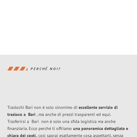
PERCHÉ NOI?
Traslochi Bari non è solo sinonimo di
eccellente
servizio di
trasloco
a
Bari
, ma anche di prezzi trasparenti ed equi.
Trasferirsi a
Bari
non è solo una sfida logistica ma anche
finanziaria. Ecco perché ti offriamo
una panoramica dettagliata e
chiara dei costi,
così saprai esattamente cosa aspettarti, senza