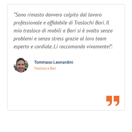
“Sono rimasto davvero colpito dal lavoro
professionale e affidabile di Traslochi Bari. Il
mio trasloco di mobili a Bari si è svolto senza
problemi e senza stress grazie al loro team
esperto e cordiale. Li raccomando vivamente!”.
Tommaso Leonardini
Trasloco a Bari