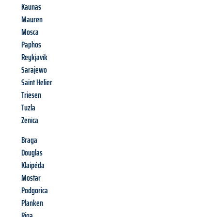
Kaunas
Mauren
Mosca
Paphos
Reykjavik
Sarajewo
Saint Helier
Triesen
Tuzla
Zenica
Braga
Douglas
Klaipéda
Mostar
Podgorica
Planken
Riga