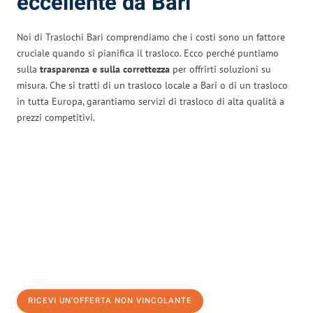
eccellente da Bari
Noi di Traslochi Bari comprendiamo che i costi sono un fattore
cruciale quando si pianifica il trasloco. Ecco perché puntiamo
sulla
trasparenza e sulla correttezza
per offrirti soluzioni su
misura. Che si tratti di un trasloco locale a Bari o di un trasloco
in tutta Europa, garantiamo servizi di trasloco di alta qualità a
prezzi competitivi.
RICEVI UN'OFFERTA NON VINCOLANTE