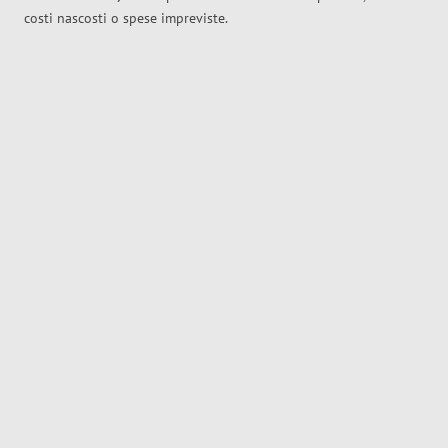
costi nascosti o spese impreviste.