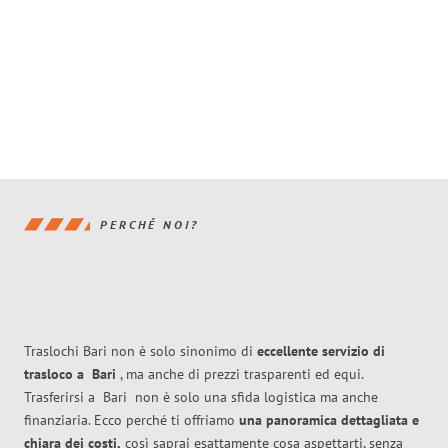
PERCHÉ NOI?
Traslochi Bari non è solo sinonimo di
eccellente
servizio di
trasloco
a
Bari
, ma anche di prezzi trasparenti ed equi.
Trasferirsi a
Bari
non è solo una sfida logistica ma anche
finanziaria. Ecco perché ti offriamo
una panoramica dettagliata e
chiara dei costi,
così saprai esattamente cosa aspettarti, senza