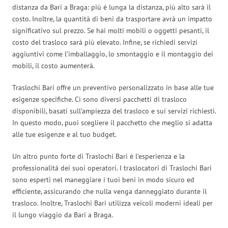
distanza da Bari a Braga: più è lunga la distanza, più alto sarà il
costo. Inoltre, la quantità di beni da trasportare avrà un impatto
significativo sul prezzo. Se hai molti mobili o oggetti pesanti, il
costo del trasloco sarà più elevato. Infine, se richiedi servizi
aggiuntivi come l’imballaggio, lo smontaggio e il montaggio dei
mobili, il costo aumenterà.
Traslochi Bari offre un preventivo personalizzato in base alle tue
esigenze specifiche. Ci sono diversi pacchetti di trasloco
disponibili, basati sull’ampiezza del trasloco e sui servizi richiesti.
In questo modo, puoi scegliere il pacchetto che meglio si adatta
alle tue esigenze e al tuo budget.
Un altro punto forte di Traslochi Bari è l’esperienza e la
professionalità dei suoi operatori. I traslocatori di Traslochi Bari
sono esperti nel maneggiare i tuoi beni in modo sicuro ed
efficiente, assicurando che nulla venga danneggiato durante il
trasloco. Inoltre, Traslochi Bari utilizza veicoli moderni ideali per
il lungo viaggio da Bari a Braga.