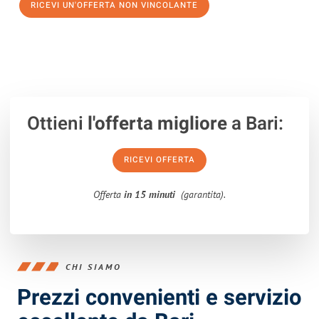
RICEVI UN'OFFERTA NON VINCOLANTE
100% non vincolante – Risposta garantita entro 15 minuti.
Ottieni
l'offerta migliore
a Bari:
RICEVI OFFERTA
Offerta
in 15 minuti
(garantita).
CHI SIAMO
Prezzi convenienti e servizio