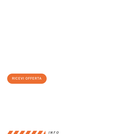
Scopri con Traslochi Bari quanto può essere
facile e senza stress
il tuo trasloco a Bari
. Il nostro team di esperti è pronto ad
assicurarti una transizione senza intoppi nella tua nuova casa.
Ottieni subito
un'offerta non vincolante
e
risparmia € 100:
RICEVI OFFERTA
0299948957
INFO