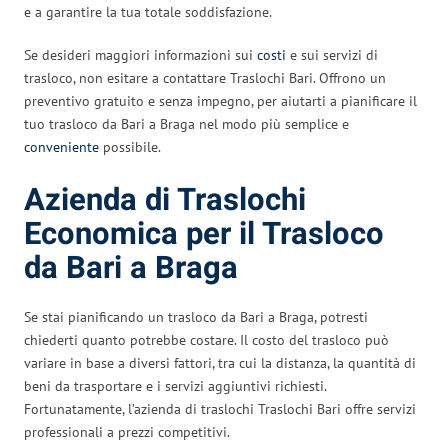
e a garantire la tua totale soddisfazione.
Se desideri maggiori informazioni sui
costi
e sui servizi di
trasloco, non esitare a contattare Traslochi Bari. Offrono un
preventivo gratuito e senza impegno, per aiutarti a pianificare il
tuo trasloco da Bari a Braga nel modo più semplice e
conveniente
possibile.
Azienda di Traslochi
Economica per il Trasloco
da Bari a Braga
Se stai pianificando un trasloco da Bari a Braga, potresti
chiederti quanto potrebbe costare. Il costo del trasloco può
variare in base a diversi fattori, tra cui la distanza, la quantità di
beni da trasportare e i servizi aggiuntivi richiesti.
Fortunatamente, l’azienda di traslochi Traslochi Bari offre servizi
professionali a prezzi competitivi.