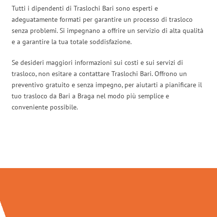
Tutti i dipendenti di Traslochi Bari sono esperti e
adeguatamente formati per garantire un processo di trasloco
senza problemi. Si impegnano a offrire un servizio di alta qualità
e a garantire la tua totale soddisfazione.
Se desideri maggiori informazioni sui costi e sui servizi di
trasloco, non esitare a contattare Traslochi Bari. Offrono un
preventivo gratuito e senza impegno, per aiutarti a pianificare il
tuo trasloco da Bari a Braga nel modo più semplice e
conveniente possibile.
Traslochi Bari in numeri: