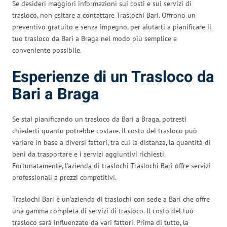
Se desideri maggiori informazioni sui costi e sui servizi di
trasloco, non esitare a contattare Traslochi Bari. Offrono un
preventivo gratuito e senza impegno, per aiutarti a pianificare il
tuo trasloco da Bari a Braga nel modo più semplice e
conveniente possibile.
Esperienze di un Trasloco da
Bari a Braga
Se stai pianificando un trasloco da Bari a Braga, potresti
chiederti quanto potrebbe costare. Il costo del trasloco può
variare in base a diversi fattori, tra cui la distanza, la quantità di
beni da trasportare e i servizi aggiuntivi richiesti.
Fortunatamente, l’azienda di traslochi Traslochi Bari offre servizi
professionali a prezzi competitivi.
Traslochi Bari è un’azienda di traslochi con sede a Bari che offre
una gamma completa di servizi di trasloco. Il costo del tuo
trasloco sarà influenzato da vari fattori. Prima di tutto, la