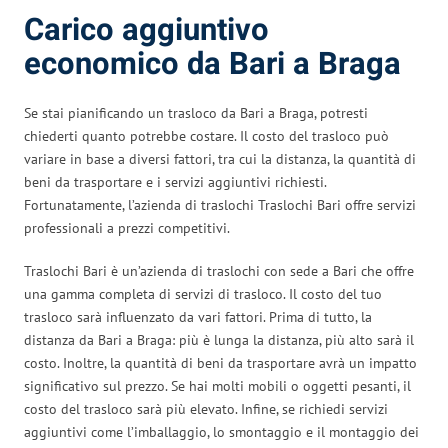
Carico aggiuntivo
economico da Bari a Braga
Se stai pianificando un trasloco da Bari a Braga, potresti
chiederti quanto potrebbe costare. Il costo del trasloco può
variare in base a diversi fattori, tra cui la distanza, la quantità di
beni da trasportare e i servizi aggiuntivi richiesti.
Fortunatamente, l’azienda di traslochi Traslochi Bari offre servizi
professionali a prezzi competitivi.
Traslochi Bari è un’azienda di traslochi con sede a Bari che offre
una gamma completa di servizi di trasloco. Il costo del tuo
trasloco sarà influenzato da vari fattori. Prima di tutto, la
distanza da Bari a Braga: più è lunga la distanza, più alto sarà il
costo. Inoltre, la quantità di beni da trasportare avrà un impatto
significativo sul prezzo. Se hai molti mobili o oggetti pesanti, il
costo del trasloco sarà più elevato. Infine, se richiedi servizi
aggiuntivi come l’imballaggio, lo smontaggio e il montaggio dei