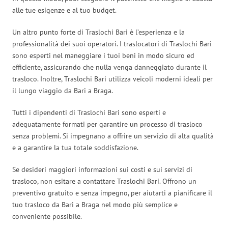
alle tue esigenze e al tuo budget.
Un altro punto forte di Traslochi Bari è l’esperienza e la
professionalità dei suoi operatori. I traslocatori di Traslochi Bari
sono esperti nel maneggiare i tuoi beni in modo sicuro ed
efficiente, assicurando che nulla venga danneggiato durante il
trasloco. Inoltre, Traslochi Bari utilizza veicoli moderni ideali per
il lungo viaggio da Bari a Braga.
Tutti i dipendenti di Traslochi Bari sono esperti e
adeguatamente formati per garantire un processo di trasloco
senza problemi. Si impegnano a offrire un servizio di alta qualità
e a garantire la tua totale soddisfazione.
Se desideri maggiori informazioni sui costi e sui servizi di
trasloco, non esitare a contattare Traslochi Bari. Offrono un
preventivo gratuito e senza impegno, per aiutarti a pianificare il
tuo trasloco da Bari a Braga nel modo più semplice e
conveniente possibile.