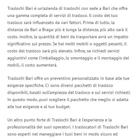
Traslochi Bari è un’azienda di traslochi con sede a Bari che offre
una gamma completa di servizi di trasloco. Il costo del tuo
trasloco sarà influenzato da vari fattori. Prima di tutto, la
distanza da Bari a Braga: più è lunga la distanza, più alto sarà il
costo. Inoltre, la quantità di beni da trasportare avrà un impatto
significativo sul prezzo. Se hai molti mobili o oggetti pesanti, il
costo del trasloco sarà più elevato. Infine, se richiedi servizi
aggiuntivi come l’imballaggio, lo smontaggio e il montaggio dei
mobili, il costo aumenterà.
Traslochi Bari offre un preventivo personalizzato in base alle tue
esigenze specifiche. Ci sono diversi pacchetti di trasloco
disponibili, basati sull’ampiezza del trasloco e sui servizi richiesti.
In questo modo, puoi scegliere il pacchetto che meglio si adatta
alle tue esigenze e al tuo budget.
Un altro punto forte di Traslochi Bari è l’esperienza e la
professionalità dei suoi operatori. I traslocatori di Traslochi Bari
sono esperti nel maneggiare i tuoi beni in modo sicuro ed