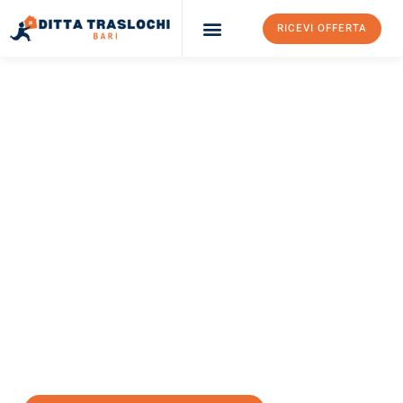
RICEVI OFFERTA
Ditta Traslochi Bari
Servizi Traslochi Bari
Costi e prezzi
TRASLOCHI BARI
Traslochi Bari
Lisbona
Il tuo trasloco Bari Lisbona può essere così facile! Sperimenta il
nostro
servizio di prima classe
e assicurati i
migliori prezzi in
Bari
.
Richiedo ora la tua offerta personalizzata e fai il primo passo
verso un trasloco senza stress a Lisbona