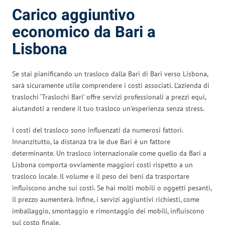
Carico aggiuntivo
economico da Bari a
Lisbona
Se stai pianificando un trasloco dalla Bari di Bari verso Lisbona,
sarà sicuramente utile comprendere i costi associati. L’azienda di
traslochi ‘Traslochi Bari’ offre servizi professionali a prezzi equi,
aiutandoti a rendere il tuo trasloco un’esperienza senza stress.
I costi del trasloco sono influenzati da numerosi fattori.
Innanzitutto, la distanza tra le due Bari è un fattore
determinante. Un trasloco internazionale come quello da Bari a
Lisbona comporta ovviamente maggiori costi rispetto a un
trasloco locale. Il volume e il peso dei beni da trasportare
influiscono anche sui costi. Se hai molti mobili o oggetti pesanti,
il prezzo aumenterà. Infine, i servizi aggiuntivi richiesti, come
imballaggio, smontaggio e rimontaggio dei mobili, influiscono
sul costo finale.