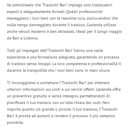
Va sottolineato che ‘Traslochi Bari’ impiega solo traslocatori
esperti e adeguatamente formati. Questi professionisti
maneggiano i tuoi beni con la massima cura, assicurandosi che
nulla venga danneggiato durante il trasloco. L’azienda utilizza
anche veicoli moderni e ben attrezzati, ideali per il lungo viaggio
da Bari a Lisbona.
Tutti gli impiegati dell”Traslochi Bari’ hanno una vasta
esperienza e una formazione adeguata, garantendo un processo
di trasloco senza intoppi. La loro competenza e professionalità ti
daranno la tranquillità che i tuoi beni sono in mani sicure.
Ti incoraggiamo a contattare l”Traslochi Bari’ per ottenere
ulteriori informazioni sui costi e sui servizi offerti. L’azienda offre
un preventivo gratuito e senza impegno, permettendoti di
pianificare il tuo trasloco con un’idea chiara dei costi. Non
importa quanto sia grande o piccolo il tuo trasloco, l”Traslochi
Bari’ è pronta ad aiutarti a rendere il processo il più semplice
possibile.