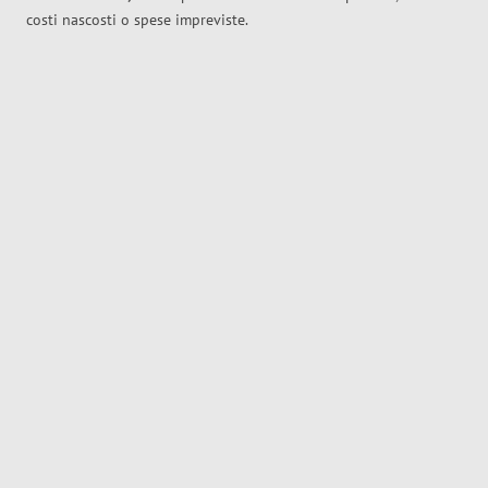
costi nascosti o spese impreviste.