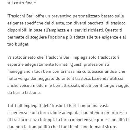
sul costo finale.
‘Traslochi Bari’ offre un preventivo personalizzato basato sulle
esigenze specifiche del cliente, con diversi pacchetti di trasloco
disponibili in base all’ampiezza e ai servizi richiesti. Questo ti
permette di scegliere l’opzione più adatta alle tue esigenze e al
tuo budget.
Va sottolineato che ‘Traslochi Bari’ impiega solo traslocatori
esperti e adeguatamente formati. Questi professionisti
maneggiano i tuoi beni con la massima cura, assicurandosi che
nulla venga danneggiato durante il trasloco. L’azienda utilizza
anche veicoli moderni e ben attrezzati, ideali per il lungo viaggio
da Bari a Lisbona.
Tutti gli impiegati dell”Traslochi Bari’ hanno una vasta
esperienza e una formazione adeguata, garantendo un processo
di trasloco senza intoppi. La loro competenza e professionalità ti
daranno la tranquillità che i tuoi beni sono in mani sicure.